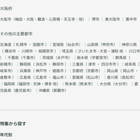
大阪府
大阪市（梅田・大阪・難波・心斎橋・天王寺｜他）
｜
堺市
｜
東大阪市
｜
豊中市
その他の主要都市
北海道（
札幌市
・
函館市
）｜宮城県（
仙台市
） ｜山梨県（
甲府市
） ｜神奈川県
（
横浜市
・
川崎市
・
相模原市
）｜埼玉県（
さいたま市 - 大宮・浦和 他
・
川口市
）｜千葉県（
千葉市
） ｜茨城県（
水戸市
） ｜栃木県（
宇都宮市
） ｜群馬県（
前橋市
） ｜静岡県（
浜松市
・
静岡市
）｜三重県（
津市
・
四日市市
）｜岐阜県（
岐阜市
） ｜兵庫県（
神戸市
・
姫路市
）｜京都府（
京都市
） ｜岡山県（
岡山市
・
倉敷市
）｜広島県（
広島市
・
福山市
）｜愛媛県（
松山市
） ｜香川県（
高松市
）
｜福岡県（
福岡市 - 天神・博多 他
） ｜熊本県（
熊本市
） ｜大分県（
大分市
） ｜鹿
児島県（
鹿児島市
） ｜沖縄県（
那覇市
）
特集から探す
年代別