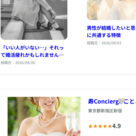
男性が結婚したいと思
に共通する特徴
投稿日：2026/08/03
「いい人がいない…」それっ
て婚活疲れかもしれません｜
結婚相談所で増えている婚活
投稿日：2026/08/06
疲れとは
寿Concierge こ
東京都新宿区新宿
4.9