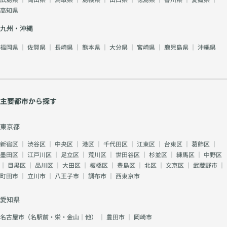
高知県
九州・沖縄
福岡県
｜
佐賀県
｜
長崎県
｜
熊本県
｜
大分県
｜
宮崎県
｜
鹿児島県
｜
沖縄県
主要都市から探す
東京都
新宿区
｜
渋谷区
｜
中央区
｜
港区
｜
千代田区
｜
江東区
｜
台東区
｜
葛飾区
｜
墨田区
｜
江戸川区
｜
足立区
｜
荒川区
｜
世田谷区
｜
杉並区
｜
練馬区
｜
中野区
｜
目黒区
｜
品川区
｜
大田区
｜
板橋区
｜
豊島区
｜
北区
｜
文京区
｜
武蔵野市
｜
町田市
｜
立川市
｜
八王子市
｜
調布市
｜
西東京市
愛知県
名古屋市（名駅前・栄・金山｜他）
｜
豊田市
｜
岡崎市