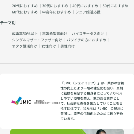
20代におすすめ
｜
30代におすすめ
｜
40代におすすめ
｜
50代におすすめ
｜
60代におすすめ
｜
中高年におすすめ
｜
シニア婚活応援
テーマ別
成婚率50％以上
｜
再婚希望者向け
｜
ハイステータス向け
｜
シングルマザー・ファザー向け
｜
バツイチの方におすすめ
｜
オタク婚活向け
｜
女性向け
｜
男性向け
「JMIC（ジェイミック）」は、業界の信頼
性の向上とより一層の健全化を図り、真剣
に結婚を希望する独身者にとってより利用
しやすい環境を整え、魅力ある業界とし
て、社会的な責任を果たしていくことを目
指す団体です。私たちは「JMIC」の理念に
賛同し、業界の信頼向上のために日々努め
ています。