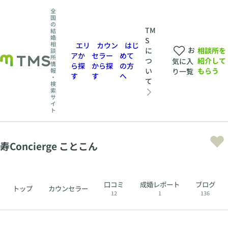
全
国
の
TM
結
婚
S
相
エリ
カウン
はじ
お
相談所を
に
談
アか
セラー
めて
所
紹介して
つ
気に入
情
ら探
から探
の方
もらう
い
報
り一覧
す
す
へ
・
て
検
索
サ
イ
ト
寿Concierge ことこん
口コミ
成婚レポート
ブログ
トップ
カウンセラー
12
1
136