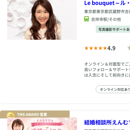
Le bouquet～
東京都
東京都武蔵野市吉
吉祥寺駅/その他
写真撮影サポートあ
4.9
オンライン＆対面型でご
高いフォロー＆サポート
は入念にそして前向きに
オンライン対応あ
結婚相談所えんむ