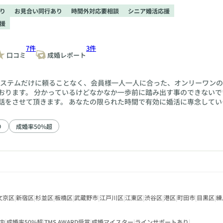
り
お見合い同行あり
時間外対応要相談
シニア婚活応援
援
7件
3件
口コミ
成婚レポート
検索システムだけに頼ることなく、会員様一人一人に合った、オンリーワン
おります。 分かっているけどなかなか一歩前に踏み出す事のできないで
話をさせて頂きます。 あなたの限られた時間で有効に婚活に専念してい
ト！！ お仕事が忙しい方にはお仕事前の朝や、お仕事終わりの夜に面談
ます。
り
成婚率50%超
文京区
|
新宿区
|
杉並区
|
板橋区
|
武蔵野市
|
江戸川区
|
江東区
|
渋谷区
|
港区
|
町田市
|
目黒区
|
練
内
|
成婚率50%超
|
TMS AWARD受賞
|
成婚マイスター
|
ラインサポートあり
|