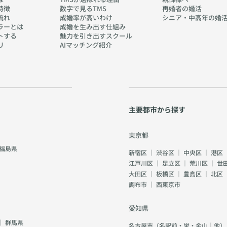
特徴
数字で見るTMS
再婚者の婚活
流れ
成婚率が高いわけ
シニア・中高年の婚
ラーとは
成婚を生み出す仕組み
トする
魅力を引き出すスクール
リ
AIマッチング紹介
主要都市から探す
東京都
福島県
新宿区
｜
渋谷区
｜
中央区
｜
港区
江戸川区
｜
足立区
｜
荒川区
｜
世
大田区
｜
板橋区
｜
豊島区
｜
北区
調布市
｜
西東京市
愛知県
｜
群馬県
名古屋市（名駅前・栄・金山｜他）