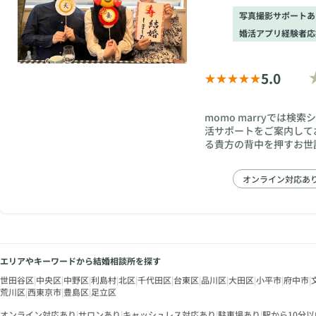
写真撮影サポートあ
婚活アプリ経験者応
5.0
momo marryでは
活サポートをご案内して
る貴方の背中を押すお世
だけるよう、全力サポー
応も柔軟に対応しており
オンライン対応あ
エリアやキーワードから結婚相談所を探す
世田谷区
|
中央区
|
中野区
|
利島村
|
北区
|
千代田区
|
台東区
|
品川区
|
大田区
|
小平市
|
府中市
|
荒川区
|
西東京市
|
豊島区
|
足立区
オンライン対応あり
|
サロンあり
|
キャッシュレス対応あり
|
駐車場あり
|
駅から10分以