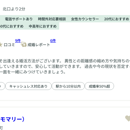
 北口より2分
電話サポートあり
時間外対応要相談
女性カウンセラー
20代におすすめ
40代におすすめ
中高年におすすめ
9件
6件
口コミ
成婚レポート
そ出逢える婚活方法がございます。 異性との距離感の縮め方や気持ちの
していきますので、安心して活動ができます。 過去や今の現状を否定す
一面を一緒にみつけていきましょう。
り
キャッシュレス対応あり
駅から10分以内
成婚率50%超
（モモマリー）
町