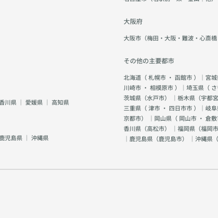
大阪府
大阪市（梅田・大阪・難波・心斎橋
その他の主要都市
北海道（
札幌市
・
函館市
）｜宮城
川崎市
・
相模原市
）｜埼玉県（
さ
茨城県（
水戸市
） ｜栃木県（
宇都
香川県
｜
愛媛県
｜
高知県
三重県（
津市
・
四日市市
）｜岐阜
京都市
） ｜岡山県（
岡山市
・
倉敷
香川県（
高松市
） ｜福岡県（
福岡市
鹿児島県
｜
沖縄県
｜鹿児島県（
鹿児島市
） ｜沖縄県