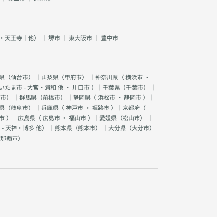
・天王寺｜他）
｜
堺市
｜
東大阪市
｜
豊中市
県（
仙台市
） ｜山梨県（
甲府市
） ｜神奈川県（
横浜市
・
いたま市 - 大宮・浦和 他
・
川口市
）｜千葉県（
千葉市
） ｜
宮市
） ｜群馬県（
前橋市
） ｜静岡県（
浜松市
・
静岡市
）｜
県（
岐阜市
） ｜兵庫県（
神戸市
・
姫路市
）｜京都府（
市
）｜広島県（
広島市
・
福山市
）｜愛媛県（
松山市
） ｜
 - 天神・博多 他
） ｜熊本県（
熊本市
） ｜大分県（
大分市
）
（
那覇市
）