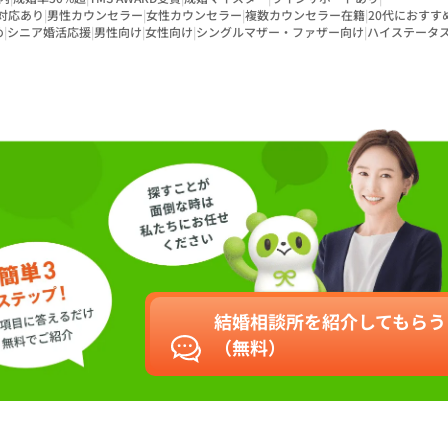
対応あり
|
男性カウンセラー
|
女性カウンセラー
|
複数カウンセラー在籍
|
20代におすす
め
|
シニア婚活応援
|
男性向け
|
女性向け
|
シングルマザー・ファザー向け
|
ハイステータ
結婚相談所を紹介してもらう
（無料）