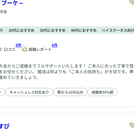
ル・ブーケ～
祥寺
り
20代におすすめ
30代におすすめ
40代におすすめ
ハイステータス向
8件
6件
口コミ
成婚レポート
入会からご成婚までフルサポートいたします！ ご本人に合った丁寧で質
をお任せください。 婚活は何よりも「ご本人の気持ち」が大切です。準
進めていきましょう。
り
キャッシュレス対応あり
駅から10分以内
成婚率50%超
すび