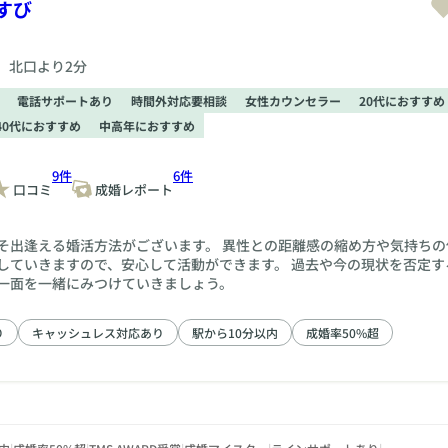
すび
 北口より2分
電話サポートあり
時間外対応要相談
女性カウンセラー
20代におすすめ
40代におすすめ
中高年におすすめ
9件
6件
口コミ
成婚レポート
そ出逢える婚活方法がございます。 異性との距離感の縮め方や気持ちの
していきますので、安心して活動ができます。 過去や今の現状を否定す
一面を一緒にみつけていきましょう。
り
キャッシュレス対応あり
駅から10分以内
成婚率50%超