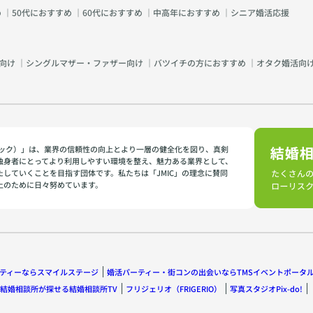
め
｜
50代におすすめ
｜
60代におすすめ
｜
中高年におすすめ
｜
シニア婚活応援
向け
｜
シングルマザー・ファザー向け
｜
バツイチの方におすすめ
｜
オタク婚活向
イミック）」は、業界の信頼性の向上とより一層の健全化を図り、真剣
独身者にとってより利用しやすい環境を整え、魅力ある業界として、
たしていくことを目指す団体です。私たちは「JMIC」の理念に賛同
上のために日々努めています。
ティーならスマイルステージ
婚活パーティー・街コンの出会いならTMSイベントポータ
結婚相談所が探せる結婚相談所TV
フリジェリオ（FRIGERIO）
写真スタジオPix-do!