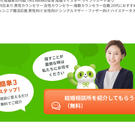
内
|
成婚率50%超
|
TMS AWARD受賞
|
成婚マイスター
|
ラインサポートあり
|
対応あり
|
男性カウンセラー
|
女性カウンセラー
|
複数カウンセラー在籍
|
20代におすす
め
|
シニア婚活応援
|
男性向け
|
女性向け
|
シングルマザー・ファザー向け
|
ハイステータ
結婚相談所を紹介してもらう
（無料）