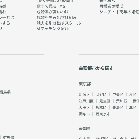
は
TMSが選ばれる理由
親御様へ
特徴
数字で見るTMS
再婚者の婚活
流れ
成婚率が高いわけ
シニア・中高年の婚
ラーとは
成婚を生み出す仕組み
トする
魅力を引き出すスクール
リ
AIマッチング紹介
主要都市から探す
東京都
福島県
新宿区
｜
渋谷区
｜
中央区
｜
港区
江戸川区
｜
足立区
｜
荒川区
｜
世
大田区
｜
板橋区
｜
豊島区
｜
北区
調布市
｜
西東京市
愛知県
｜
群馬県
名古屋市（名駅前・栄・金山｜他）