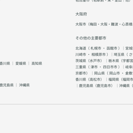
大阪府
大阪市（梅田・大阪・難波・心斎橋
その他の主要都市
北海道（
札幌市
・
函館市
）｜宮城
川崎市
・
相模原市
）｜埼玉県（
さ
茨城県（
水戸市
） ｜栃木県（
宇都
香川県
｜
愛媛県
｜
高知県
三重県（
津市
・
四日市市
）｜岐阜
京都市
） ｜岡山県（
岡山市
・
倉敷
香川県（
高松市
） ｜福岡県（
福岡市
鹿児島県
｜
沖縄県
｜鹿児島県（
鹿児島市
） ｜沖縄県