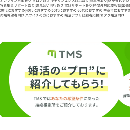
オンライン対応あり
|
サロンあり
|
キャッシュレス対応あり
|
駐車場あり
|
駅から10分以
写真撮影サポートあり
|
お見合い同行あり
|
電話サポートあり
|
時間外対応要相談
|
出張
30代におすすめ
|
40代におすすめ
|
50代におすすめ
|
60代におすすめ
|
中高年におすす
再婚希望者向け
|
バツイチの方におすすめ
|
婚活アプリ経験者応援
|
オタク婚活向け