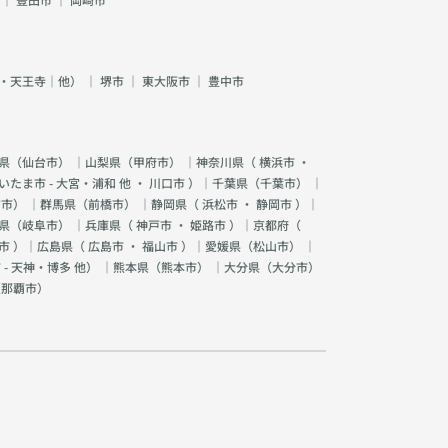
・天王寺｜他）
｜
堺市
｜
東大阪市
｜
豊中市
県（
仙台市
） ｜山梨県（
甲府市
） ｜神奈川県（
横浜市
・
いたま市 - 大宮・浦和 他
・
川口市
）｜千葉県（
千葉市
） ｜
宮市
） ｜群馬県（
前橋市
） ｜静岡県（
浜松市
・
静岡市
）｜
県（
岐阜市
） ｜兵庫県（
神戸市
・
姫路市
）｜京都府（
市
）｜広島県（
広島市
・
福山市
）｜愛媛県（
松山市
） ｜
 - 天神・博多 他
） ｜熊本県（
熊本市
） ｜大分県（
大分市
）
（
那覇市
）