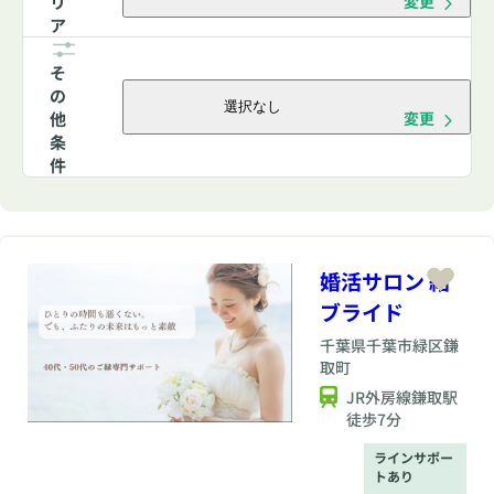
リ
変更
ア
そ
の
選択なし
他
変更
条
件
婚活サロン 結
ブライド
千葉県
千葉市緑区鎌
取町
JR外房線鎌取駅
徒歩7分
ラインサポー
トあり