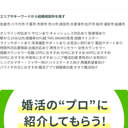
エリアやキーワードから結婚相談所を探す
佐倉市
|
八千代市
|
千葉市
|
市原市
|
市川市
|
成田市
|
木更津市
|
松戸市
|
柏市
|
浦安市
|
船橋市
オンライン対応あり
|
サロンあり
|
キャッシュレス対応あり
|
駐車場あり
|
駅から10分以内
|
成婚率50%超
|
TMS AWARD受賞
|
成婚マイスター
|
ラインサポートあり
|
写真撮影サポートあり
|
お見合い同行あり
|
電話サポートあり
|
時間外対応要相談
|
出張対応あり
|
男性カウンセラー
|
女性カウンセラー
|
複数カウンセラー在籍
|
20代におすすめ
|
30代におすすめ
|
40代におすすめ
|
50代におすすめ
|
中高年におすすめ
|
シニア婚活応援
|
男性向け
|
女性向け
|
シングルマザー・ファザー向け
|
ハイステータス向け
|
再婚希望者向け
|
バツイチの方におすすめ
|
婚活アプリ経験者応援
|
オタク婚活向け