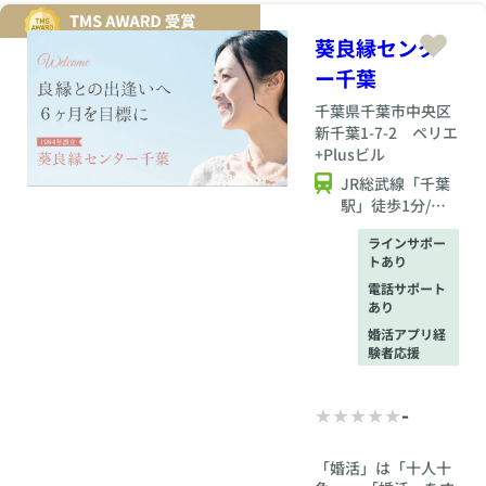
葵良縁センタ
ー千葉
千葉県
千葉市中央区
新千葉1-7-2 ペリエ
+Plusビル
JR総武線「千葉
駅」徒歩1分/京
成千葉線「京成
ラインサポー
千葉駅」徒歩6分
トあり
電話サポート
あり
婚活アプリ経
験者応援
-
「婚活」は「十人十