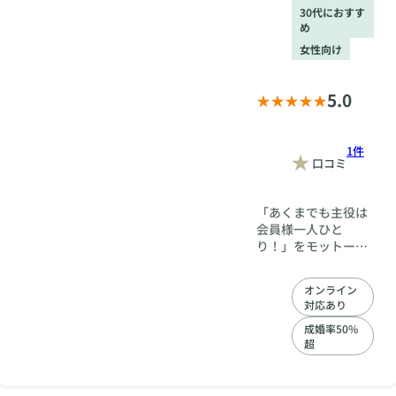
ます。
30代におすす
め
女性向け
5.0
1件
口コミ
「あくまでも主役は
会員様一人ひと
り！」をモットー
に、会員様の個性を
尊重しております。
オンライン
入会に関わらず、無
対応あり
料相談に来ていただ
いた方との縁を大切
成婚率50%
超
に想い、親身になっ
て悩み事や相談を伺
っております。