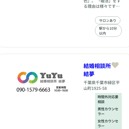
色」。 「婚活」をす
る理由は様々ですし
人それぞれご事情や
理想も違います。
サロンあり
「早く結婚した
い！」と願う皆様の
駅から10分
それぞれの「理想の
以内
結婚」に合わせ、 ◎
長い仲人歴で培った
豊富な経験からのア
ドバイス ◎「産業カ
ウンセラー」の資格
結婚相談所
を活かした婚活中の
フォロー を前面に仲
結夢
人が「成婚」へ導き
千葉県
千葉市緑区平
ます。 まるで「親戚
のおばさん」と話を
山町1925-58
するかのような家庭
時間外対応要
的な雰囲気の中で、
相談
遠慮なく何でもご相
男性カウンセ
談をいただきなが
ラー
ら、十人十色の婚活
を元気にサポートさ
女性カウンセ
ラー
せていただいており