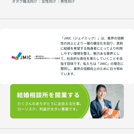
オタク婚活向け
｜
女性向け
｜
男性向け
「JMIC（ジェイミック）」は、業界の信頼
性の向上とより一層の健全化を図り、真剣
に結婚を希望する独身者にとってより利用
しやすい環境を整え、魅力ある業界とし
て、社会的な責任を果たしていくことを目
指す団体です。私たちは「JMIC」の理念に
賛同し、業界の信頼向上のために日々努め
ています。