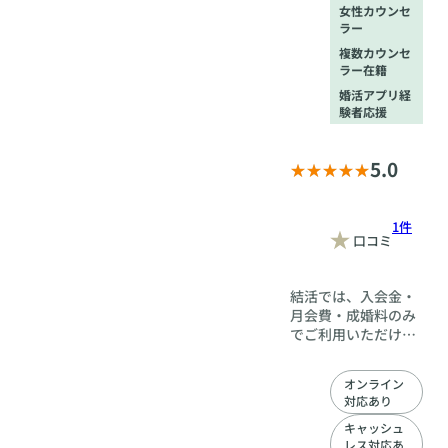
女性カウンセ
ラー
複数カウンセ
ラー在籍
婚活アプリ経
験者応援
5.0
1件
口コミ
結活では、入会金・
月会費・成婚料のみ
でご利用いただけま
す。 入会後に追加の
課金やオプションを
オンライン
利用しなければスム
対応あり
ーズに婚活できな
い…といったことは
キャッシュ
レス対応あ