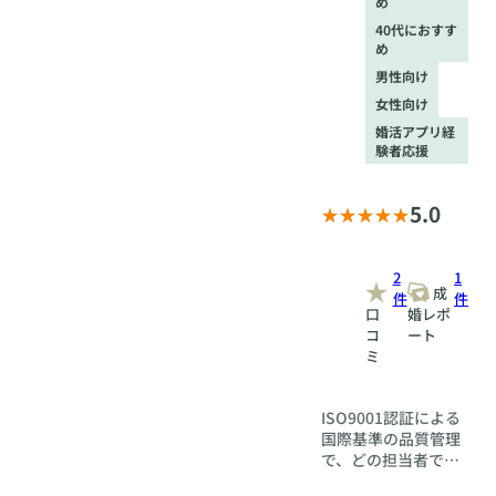
め
40代におすす
め
男性向け
女性向け
婚活アプリ経
験者応援
5.0
2
1
成
件
件
口
婚レポ
コ
ート
ミ
ISO9001認証による
国際基準の品質管理
で、どの担当者でも
変わらない高品質な