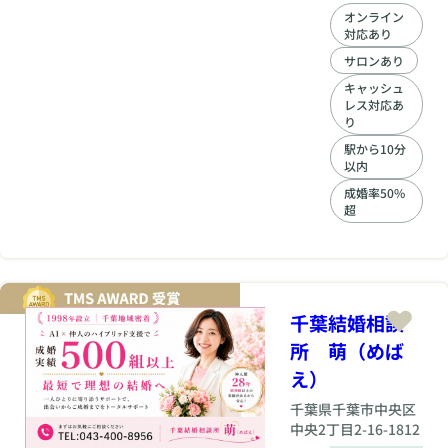
サポート。結婚相談
オンライン
所フィオーレ千葉店
対応あり
なら、初めての方も
安心して婚活に集中
サロンあり
できます。
キャッシュ
レス対応あ
り
駅から10分
以内
成婚率50%
超
千葉結婚相談
所 萌（めば
え）
千葉県
千葉市中央区
中央2丁目2-16-1812