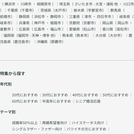
（
横浜市
・
川崎市
・
相模原市
）｜埼玉県（
さいたま市 - 大宮・浦和 他
・
川口市
）｜千葉県（
千葉市
） ｜茨城県（
水戸市
） ｜栃木県（
宇都宮市
） ｜群馬県（
前橋市
） ｜静岡県（
浜松市
・
静岡市
）｜三重県（
津市
・
四日市市
）｜岐阜県（
岐阜市
） ｜兵庫県（
神戸市
・
姫路市
）｜京都府（
京都市
） ｜岡山県（
岡山市
・
倉敷市
）｜広島県（
広島市
・
福山市
）｜愛媛県（
松山市
） ｜香川県（
高松市
）
｜福岡県（
福岡市 - 天神・博多 他
） ｜熊本県（
熊本市
） ｜大分県（
大分市
） ｜鹿
児島県（
鹿児島市
） ｜沖縄県（
那覇市
）
特集から探す
年代別
20代におすすめ
｜
30代におすすめ
｜
40代におすすめ
｜
50代におすすめ
｜
60代におすすめ
｜
中高年におすすめ
｜
シニア婚活応援
テーマ別
成婚率50％以上
｜
再婚希望者向け
｜
ハイステータス向け
｜
シングルマザー・ファザー向け
｜
バツイチの方におすすめ
｜