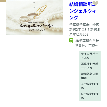
きる環境づくりに努
結婚相談所エ
めています。
ンジェルウィ
ング
千葉県
千葉市中央区
新宿2丁目3-5 新宿ミ
ハマビル203
JR千葉駅から徒
歩８分、京成千
葉中央駅から徒
ラインサポー
歩２分
トあり
写真撮影サポ
ートあり
時間外対応要
相談
30代におすす
め
40代におすす
め