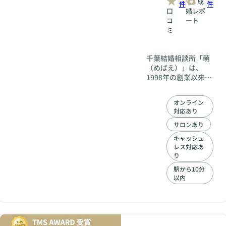
成
件
件
口
婚レポ
コ
ート
ミ
千葉結婚相談所「萌
（めばえ）」は、
1998年の創業以来、
千葉県を中心に500
組以上の成婚を支え
オンライン
てきた、信頼と実績
対応あり
ある相談所です。 当
所の特徴は、AIマッ
サロンあり
チング・仲人推薦・
キャッシュ
24時間検索の三本柱
レス対応あ
で幅広い出会いを提
り
供することに加え、
駅から10分
成婚に繋がる行動や
以内
考え方までを丁寧に
アドバイスするこ
と。 会員様一人ひと
りに寄り添いなが
ら、前向きに活動で