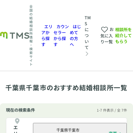
全
国
の
TM
結
婚
S
相
エリ
カウン
はじ
お
相談所を
に
談
アか
セラー
めて
所
紹介して
つ
気に入
情
ら探
から探
の方
もらう
い
報
り一覧
す
す
へ
・
て
検
索
サ
イ
ト
千葉県千葉市のおすすめ結婚相談所一覧
現在の検索条件
1-7 件表示 / 全 7件
エ
千葉県千葉市