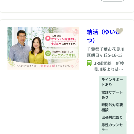
と一人かも」と不安
になることは、あり
ませんか？結ブライ
ドは、40代、50代女
性があなたのペース
で、自然体のまま、
結活（ゆいか
人生を共に歩むパー
つ）
トナー探しをサポー
トします。人生経験
千葉県
千葉市花見川
を重ねた今だからこ
区朝日ヶ丘5-16-13
そ、あなたにぴった
りの出会いがありま
JR総武線 新検
す。今からでも遅く
見川駅より徒歩
はありません。「結
18分
ラインサポー
婚してよかった」と
トあり
思える未来を、一緒
に見つけてみません
電話サポート
か？中高年女性の再
あり
スタートを本気で応
時間外対応要
援します。
相談
出張対応あり
男性カウンセ
ラー