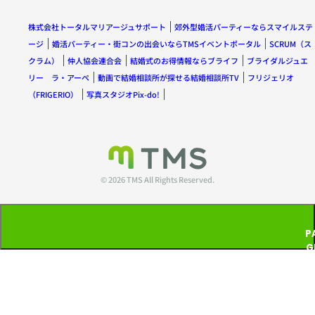
株式会社トータルマリアージュサポート
郊外型婚活パーティーならスマイルステ
ージ
婚活パーティー・街コンの出会いならTMSイベントポータル
SCRUM（ス
クラム）
仲人協会連合会
結婚式のお得情報ならブライフ
ブライダルジュエ
リー ラ・アーペ
動画で結婚相談所が探せる結婚相談所TV
フリジェリオ
（FRIGERIO）
写真スタジオPix-do!
© 2026 TMS All Rights Reserved.
P
G
T
P