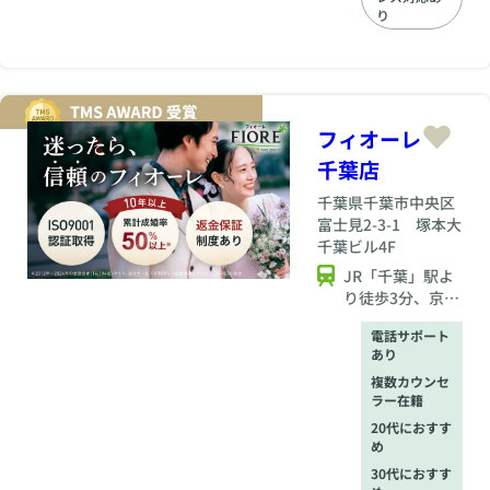
一切ありません。 明
り
確で安心の料金体系
だから、納得して婚
活を進めていただけ
ます。 また、TMSス
クールも何度でも受
講可能！ （※一部有
フィオーレ
料スクールあり） 婚
千葉店
活に役立つ学びを自
由に取り入れていた
千葉県
千葉市中央区
だけます。 ※なお、
富士見2-3-1 塚本大
パーティー参加費や
千葉ビル4F
一部の特別オプショ
ンなど、任意で発生
JR「千葉」駅よ
する費用は別途ご負
り徒歩3分、京成
担頂きます。
電鉄「京成千
電話サポート
葉」駅より徒歩3
あり
分
複数カウンセ
ラー在籍
20代におすす
め
30代におすす