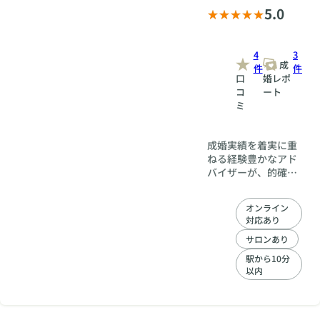
5.0
4
3
成
件
件
口
婚レポ
コ
ート
ミ
成婚実績を着実に重
ねる経験豊かなアド
バイザーが、的確な
アドバイスをしなが
らあなたを成婚へと
オンライン
導いていきます。
対応あり
サロンあり
駅から10分
以内