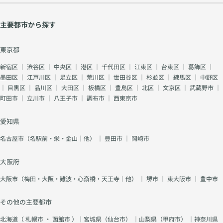
主要都市から探す
東京都
新宿区
｜
渋谷区
｜
中央区
｜
港区
｜
千代田区
｜
江東区
｜
台東区
｜
葛飾区
｜
墨田区
｜
江戸川区
｜
足立区
｜
荒川区
｜
世田谷区
｜
杉並区
｜
練馬区
｜
中野区
｜
目黒区
｜
品川区
｜
大田区
｜
板橋区
｜
豊島区
｜
北区
｜
文京区
｜
武蔵野市
｜
町田市
｜
立川市
｜
八王子市
｜
調布市
｜
西東京市
愛知県
名古屋市（名駅前・栄・金山｜他）
｜
豊田市
｜
岡崎市
大阪府
大阪市（梅田・大阪・難波・心斎橋・天王寺｜他）
｜
堺市
｜
東大阪市
｜
豊中市
その他の主要都市
北海道（
札幌市
・
函館市
）｜宮城県（
仙台市
） ｜山梨県（
甲府市
） ｜神奈川県