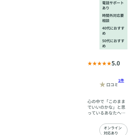
電話サポート
あり
時間外対応要
相談
40代におすす
め
50代におすす
め
5.0
1件
口コミ
心の中で「このまま
でいいのかな」と思
っているあなたへ。
ふとした瞬間に感じ
る“ひとり”の寂し
オンライン
さ。「このままずっ
対応あり