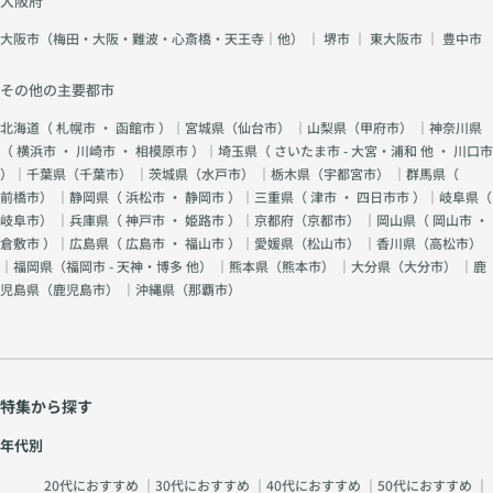
大阪府
大阪市（梅田・大阪・難波・心斎橋・天王寺｜他）
｜
堺市
｜
東大阪市
｜
豊中市
その他の主要都市
北海道（
札幌市
・
函館市
）｜宮城県（
仙台市
） ｜山梨県（
甲府市
） ｜神奈川県
（
横浜市
・
川崎市
・
相模原市
）｜埼玉県（
さいたま市 - 大宮・浦和 他
・
川口市
）｜千葉県（
千葉市
） ｜茨城県（
水戸市
） ｜栃木県（
宇都宮市
） ｜群馬県（
前橋市
） ｜静岡県（
浜松市
・
静岡市
）｜三重県（
津市
・
四日市市
）｜岐阜県（
岐阜市
） ｜兵庫県（
神戸市
・
姫路市
）｜京都府（
京都市
） ｜岡山県（
岡山市
・
倉敷市
）｜広島県（
広島市
・
福山市
）｜愛媛県（
松山市
） ｜香川県（
高松市
）
｜福岡県（
福岡市 - 天神・博多 他
） ｜熊本県（
熊本市
） ｜大分県（
大分市
） ｜鹿
児島県（
鹿児島市
） ｜沖縄県（
那覇市
）
特集から探す
年代別
20代におすすめ
｜
30代におすすめ
｜
40代におすすめ
｜
50代におすすめ
｜