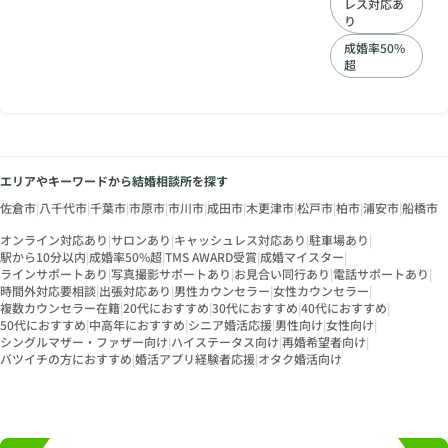
レス対応あ
成婚された会員さん
り
からもご連絡頂き、
幸せな結婚生活のお
成婚率50%
話も伺ったりしてい
超
ます。 一緒に幸せに
向かって行きましょ
う♬
エリアやキーワードから結婚相談所を探す
佐倉市
|
八千代市
|
千葉市
|
市原市
|
市川市
|
成田市
|
木更津市
|
松戸市
|
柏市
|
浦安市
|
船橋市
オンライン対応あり
|
サロンあり
|
キャッシュレス対応あり
|
駐車場あり
|
駅から10分以内
|
成婚率50%超
|
TMS AWARD受賞
|
成婚マイスター
|
ラインサポートあり
|
写真撮影サポートあり
|
お見合い同行あり
|
電話サポートあり
|
時間外対応要相談
|
出張対応あり
|
男性カウンセラー
|
女性カウンセラー
|
複数カウンセラー在籍
|
20代におすすめ
|
30代におすすめ
|
40代におすすめ
|
50代におすすめ
|
中高年におすすめ
|
シニア婚活応援
|
男性向け
|
女性向け
|
シングルマザー・ファザー向け
|
ハイステータス向け
|
再婚希望者向け
|
バツイチの方におすすめ
|
婚活アプリ経験者応援
|
オタク婚活向け