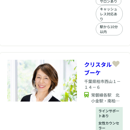
婚活を進められる相
サロンあり
談所です。 自己流で
キャッシュ
悩み続ける婚活では
レス対応あ
なく、 今の状況・価
り
値観・生活背景を整
駅から10分
理したうえで、 無理
以内
のないペースで“結婚
までの道筋”を一緒に
考えていきます。 誰
かと比べる婚活では
なく、 あなた自身に
合った進め方を大切
クリスタル・
にする―― それが、
ブーケ
プラナの婚活サポー
トです。
千葉県
柏市西山１－
１４－６
常磐線各駅 北
小金駅・南柏
駅 、武蔵野
ラインサポー
線 新八柱駅/新
トあり
松戸
女性カウンセ
ラー