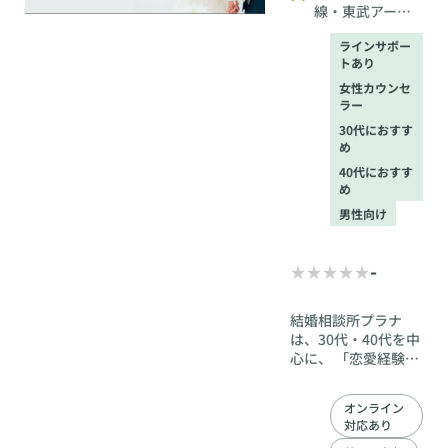
線・東武アーバ
ンクライン線
ラインサポー
柏駅から徒歩３
トあり
分
女性カウンセ
ラー
30代におすす
め
40代におすす
め
男性向け
-
結婚相談所プラナ
は、30代・40代を中
心に、 「恋愛経験が
少ない」「どう進め
ればいいかわからな
オンライン
い」 そんな不安を抱
対応あり
えた方が、安心して