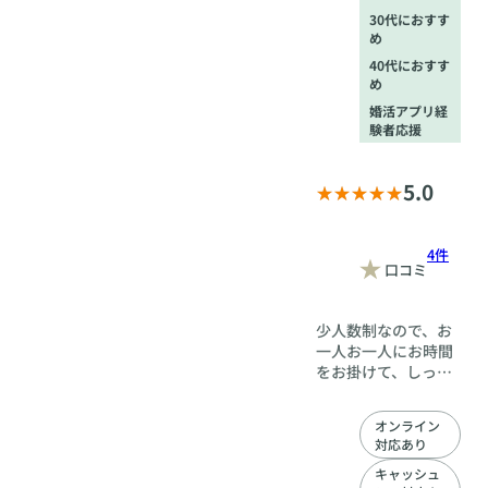
30代におすす
め
40代におすす
め
婚活アプリ経
験者応援
5.0
4件
口コミ
少人数制なので、お
一人お一人にお時間
をお掛けて、しっか
り向き合っていま
す。 会員さんとはお
オンライン
友達の様に何でも話
対応あり
せるようになりたい
と思っています。 ご
キャッシュ