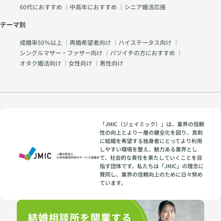
60代におすすめ
｜
中高年におすすめ
｜
シニア婚活応援
テーマ別
成婚率50％以上
｜
再婚希望者向け
｜
ハイステータス向け
｜
シングルマザー・ファザー向け
｜
バツイチの方におすすめ
｜
オタク婚活向け
｜
女性向け
｜
男性向け
「JMIC（ジェイミック）」は、業界の信頼
性の向上とより一層の健全化を図り、真剣
に結婚を希望する独身者にとってより利用
しやすい環境を整え、魅力ある業界とし
て、社会的な責任を果たしていくことを目
指す団体です。私たちは「JMIC」の理念に
賛同し、業界の信頼向上のために日々努め
ています。