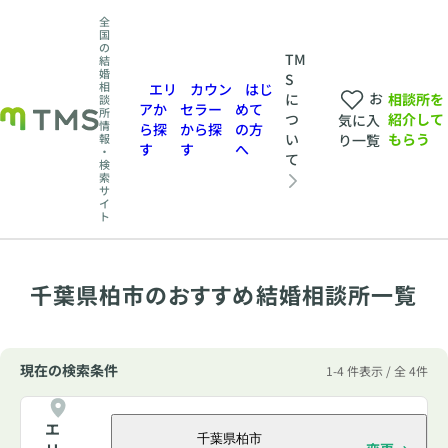
全
国
の
TM
結
婚
S
相
エリ
カウン
はじ
お
相談所を
に
談
アか
セラー
めて
所
紹介して
つ
気に入
情
ら探
から探
の方
もらう
い
報
り一覧
す
す
へ
・
て
検
索
サ
イ
ト
千葉県柏市のおすすめ結婚相談所一覧
現在の検索条件
1-4 件表示 / 全 4件
エ
千葉県柏市