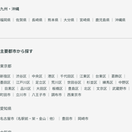
九州・沖縄
福岡県
｜
佐賀県
｜
長崎県
｜
熊本県
｜
大分県
｜
宮崎県
｜
鹿児島県
｜
沖縄県
主要都市から探す
東京都
新宿区
｜
渋谷区
｜
中央区
｜
港区
｜
千代田区
｜
江東区
｜
台東区
｜
葛飾区
｜
墨田区
｜
江戸川区
｜
足立区
｜
荒川区
｜
世田谷区
｜
杉並区
｜
練馬区
｜
中野区
｜
目黒区
｜
品川区
｜
大田区
｜
板橋区
｜
豊島区
｜
北区
｜
文京区
｜
武蔵野市
｜
町田市
｜
立川市
｜
八王子市
｜
調布市
｜
西東京市
愛知県
名古屋市（名駅前・栄・金山｜他）
｜
豊田市
｜
岡崎市