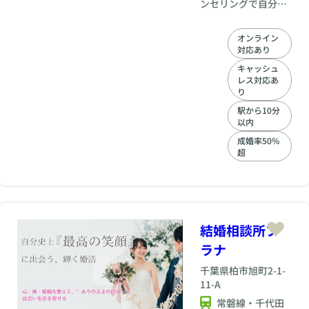
ンセリングで自分自
身を知ってもらいま
す。自分を知らずに
オンライン
婚活を続けると闇雲
対応あり
な婚活となってしま
いますが意外と皆さ
キャッシュ
レス対応あ
ん知らずに婚活を開
り
始して難航していま
す。自分がどんな人
駅から10分
が向いているのか、
以内
どんな人を求めてい
成婚率50%
るのかがわからなか
超
ったり思い込んでし
まっている可能性が
あります。婚活が長
期化していたり、初
めて婚活をスタート
される方は初動が大
結婚相談所プ
事！是非うちで活動
ラナ
をスタートしません
か？
千葉県
柏市旭町2-1-
11-A
常磐線・千代田