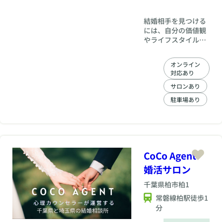
結婚相手を見つける
には、自分の価値観
やライフスタイル、
将来の目標を明確に
することが大切で
オンライン
す。弊社には専属
対応あり
FP（ファイナンシャ
ルプランナー）が在
サロンあり
籍しており、将来設
駐車場あり
計を踏まえた婚活の
サポートが可能で
す。結婚への希望が
はっきりすること
で、目標が明確にな
り、モチベーション
CoCo Agent
も高まり、良いご縁
婚活サロン
につながりやすくな
ります。
千葉県
柏市柏1
常磐線柏駅徒歩1
分