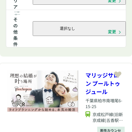
リ
変更
ア
そ
の
選択なし
他
変更
条
件
マリッジサロ
ン プールトゥ
ジュール
千葉県
柏市南増尾6-
15-25
京成松戸線(旧新
京成線)五香駅か
ら徒歩約15分
男性カウンセ