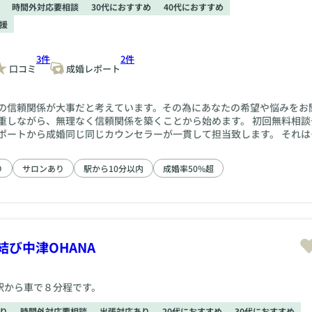
時間外対応要相談
30代におすすめ
40代におすすめ
援
3件
2件
口コミ
成婚レポート
の信頼関係が大事だと考えています。その為にあなたの希望や悩みをお
重しながら、無理なく信頼関係を築くことから始めます。 初回無料相談
ポートから成婚同じ同じカウンセラーが一貫して担当致します。 それは
ウンセラーとの信頼関係が不可欠だからです。 当社はカウンセラーで選
り
サロンあり
駅から10分以内
成婚率50%超
び中津OHANA
駅から車で８分程です。
り
時間外対応要相談
出張対応あり
20代におすすめ
30代におすすめ