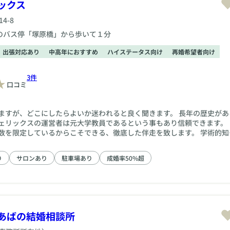
ックス
4-8
のバス停「塚原橋」から歩いて１分
出張対応あり
中高年におすすめ
ハイステータス向け
再婚希望者向け
3件
口コミ
ますが、どこにしたらよいか迷われると良く聞きます。 長年の歴史があ
ェリックスの運営者は元大学教員であるという事もあり信頼できます。 
数を限定しているからこそできる、徹底した伴走を致します。 学術的知
チのない成婚へ導きます。 基本的な「スタンダードコース」
すが、より手厚くフォローを受けたい場合には、「アップグレードコー
り
サロンあり
駐車場あり
成婚率50%超
ちろん「スタンダードコース」と「アップグレードコース」は相互に変
しながら進めさせて頂いております。
あばの結婚相談所