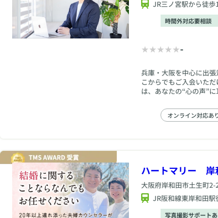
JR三ノ宮駅から徒歩
時間外対応要相談
-
兵庫・大阪を中心に出張
こからでもご入会いただ
は、あなたの“心の声”
そ、あなたのペースに合
ん。 「ちょっと話して
オンライン対応あ
を、ここから始めてみま
ハートマリー 岸
大阪府
岸和田市土生町2-26
JR阪和線東岸和田駅
写真撮影サポートあ