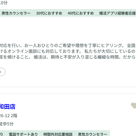
10分
男性カウンセラー
30代におすすめ
40代におすすめ
婚活アプリ経験者応援
対応を行い、お一人おひとりのご希望や理想を丁寧にヒアリング。 全国
けるオンライン面談にも対応しております。 私たちが大切にしているの
に耳を傾けること。 婚活は、期待と不安が入り混じる繊細な時間。だから
わせて、押しつけず、急かさず、気持ちを置き去りにすることはありま
みようかな」そんな気持ちで大丈夫。 あなたの人生に、そっと寄り添う
り
せんか。
和田店
-12 2階
徒歩5分
り
電話サポートあり
時間外対応要相談
男性カウンセラー