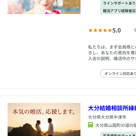
ラインサポートあり
婚活アプリ経験者応
5.0
私たちは、まず会員様と
きし、あなたの意向を尊
入会の説明、婚活中のサ
少しでも早い成婚にはカ
れています。
オンライン対応あ
大分結婚相談所縁結
大分県
大分県中津市
大分県山国町の道の
写真撮影サポートあ