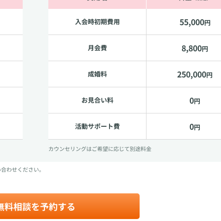
55,000
入会時初期費用
円
8,800
月会費
円
250,000
成婚料
円
0
お見合い料
円
0
活動サポート費
円
カウンセリングはご希望に応じて別途料金
い合わせください。
無料相談を予約する