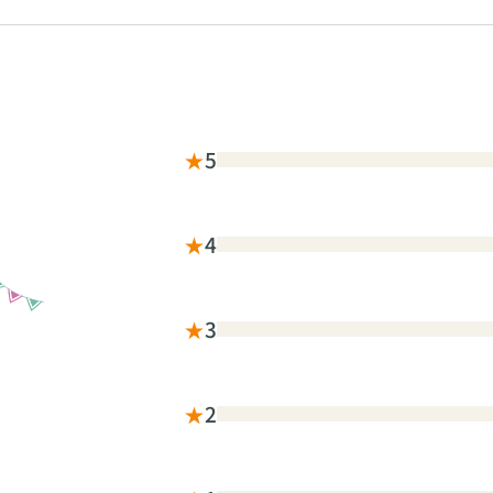
★
5
★
4
★
3
★
2