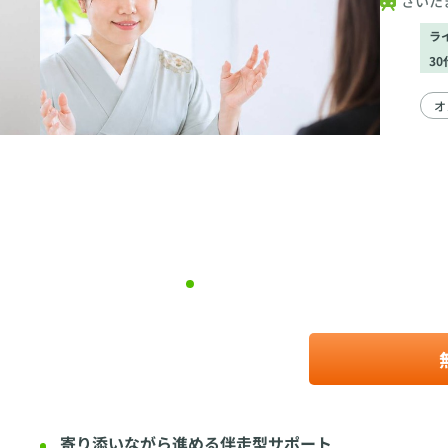
さいた
ラ
3
オ
寄り添いながら進める伴走型サポート