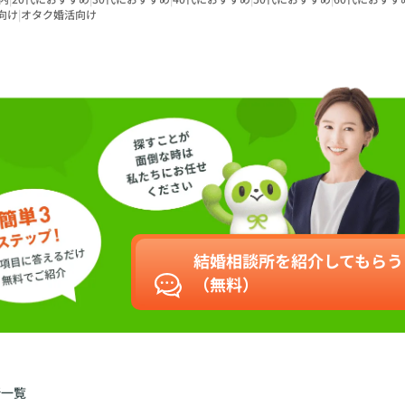
向け
|
オタク婚活向け
結婚相談所を紹介してもらう
（無料）
所一覧