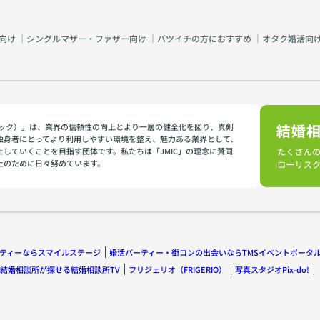
向け
｜
シングルマザー・ファザー向け
｜
バツイチの方におすすめ
｜
オタク婚活向
イミック）」は、業界の信頼性の向上とより一層の健全化を図り、真剣
独身者にとってより利用しやすい環境を整え、魅力ある業界として、
たしていくことを目指す団体です。私たちは「JMIC」の理念に賛同
上のために日々努めています。
ティーならスマイルステージ
婚活パーティー・街コンの出会いならTMSイベントポータ
結婚相談所が探せる結婚相談所TV
フリジェリオ（FRIGERIO）
写真スタジオPix-do!