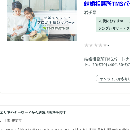
結婚相談所TMS
岩手県
20代におすすめ
シングルマザー・フ
-
結婚相談所TMSパート
ト。20代30代40代5
オンライン対応あ
エリアやキーワードから結婚相談所を探す
北上市
|
盛岡市
オンライン対応あり
|
サロンあり
|
キャッシュレス対応あり
|
駐車場あり
|
駅から10分以