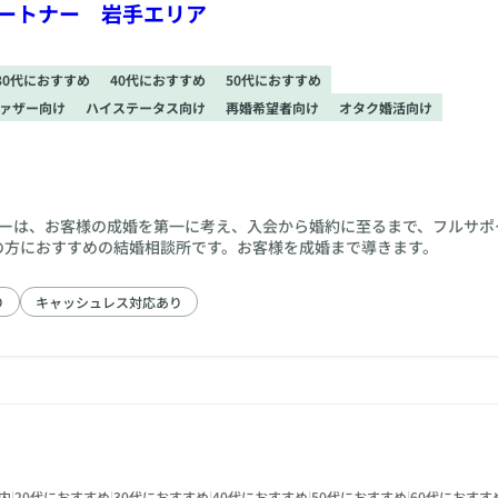
パートナー 岩手エリア
30代におすすめ
40代におすすめ
50代におすすめ
ァザー向け
ハイステータス向け
再婚希望者向け
オタク婚活向け
ナーは、お客様の成婚を第一に考え、入会から婚約に至るまで、フルサポ
0代の方におすすめの結婚相談所です。お客様を成婚まで導きます。
り
キャッシュレス対応あり
内
|
20代におすすめ
|
30代におすすめ
|
40代におすすめ
|
50代におすすめ
|
60代におすす