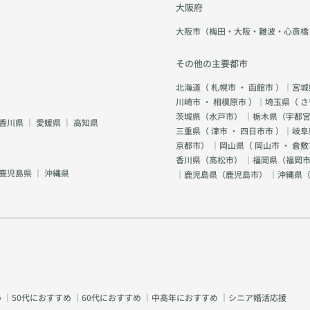
大阪府
大阪市（梅田・大阪・難波・心斎橋
その他の主要都市
北海道（
札幌市
・
函館市
）｜宮城
川崎市
・
相模原市
）｜埼玉県（
さ
茨城県（
水戸市
） ｜栃木県（
宇都
香川県
｜
愛媛県
｜
高知県
三重県（
津市
・
四日市市
）｜岐阜
京都市
） ｜岡山県（
岡山市
・
倉敷
香川県（
高松市
） ｜福岡県（
福岡市
鹿児島県
｜
沖縄県
｜鹿児島県（
鹿児島市
） ｜沖縄県
め
｜
50代におすすめ
｜
60代におすすめ
｜
中高年におすすめ
｜
シニア婚活応援