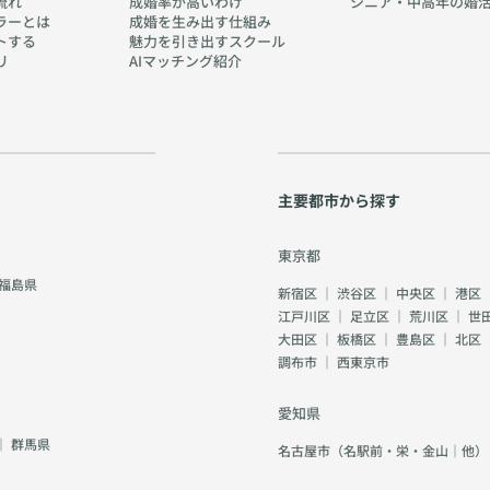
流れ
成婚率が高いわけ
シニア・中高年の婚
ラーとは
成婚を生み出す仕組み
トする
魅力を引き出すスクール
リ
AIマッチング紹介
主要都市から探す
東京都
福島県
新宿区
｜
渋谷区
｜
中央区
｜
港区
江戸川区
｜
足立区
｜
荒川区
｜
世
大田区
｜
板橋区
｜
豊島区
｜
北区
調布市
｜
西東京市
愛知県
｜
群馬県
名古屋市（名駅前・栄・金山｜他）