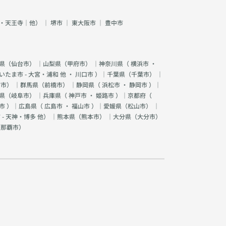
・天王寺｜他）
｜
堺市
｜
東大阪市
｜
豊中市
県（
仙台市
） ｜山梨県（
甲府市
） ｜神奈川県（
横浜市
・
いたま市 - 大宮・浦和 他
・
川口市
）｜千葉県（
千葉市
） ｜
宮市
） ｜群馬県（
前橋市
） ｜静岡県（
浜松市
・
静岡市
）｜
県（
岐阜市
） ｜兵庫県（
神戸市
・
姫路市
）｜京都府（
市
）｜広島県（
広島市
・
福山市
）｜愛媛県（
松山市
） ｜
 - 天神・博多 他
） ｜熊本県（
熊本市
） ｜大分県（
大分市
）
（
那覇市
）