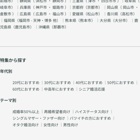
前橋市
） ｜静岡県（
浜松市
・
静岡市
）｜三重県（
津市
・
四日市市
）｜岐阜県（
岐阜市
） ｜兵庫県（
神戸市
・
姫路市
）｜京都府（
京都市
） ｜岡山県（
岡山市
・
倉敷市
）｜広島県（
広島市
・
福山市
）｜愛媛県（
松山市
） ｜香川県（
高松市
）
｜福岡県（
福岡市 - 天神・博多 他
） ｜熊本県（
熊本市
） ｜大分県（
大分市
） ｜鹿
児島県（
鹿児島市
） ｜沖縄県（
那覇市
）
特集から探す
年代別
20代におすすめ
｜
30代におすすめ
｜
40代におすすめ
｜
50代におすすめ
｜
60代におすすめ
｜
中高年におすすめ
｜
シニア婚活応援
テーマ別
成婚率50％以上
｜
再婚希望者向け
｜
ハイステータス向け
｜
シングルマザー・ファザー向け
｜
バツイチの方におすすめ
｜
オタク婚活向け
｜
女性向け
｜
男性向け