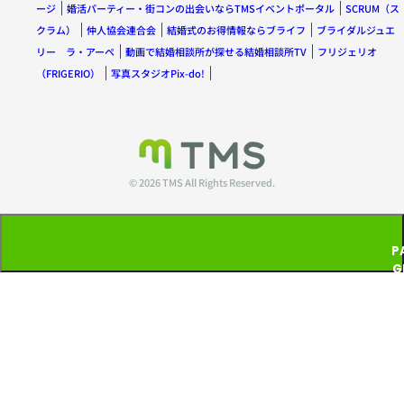
ージ
婚活パーティー・街コンの出会いならTMSイベントポータル
SCRUM（ス
クラム）
仲人協会連合会
結婚式のお得情報ならブライフ
ブライダルジュエ
リー ラ・アーペ
動画で結婚相談所が探せる結婚相談所TV
フリジェリオ
（FRIGERIO）
写真スタジオPix-do!
© 2026 TMS All Rights Reserved.
P
G
T
P