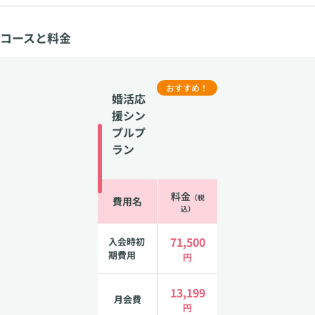
コースと料金
おすすめ！
婚活応
援シン
プルプ
ラン
料金
（税
費用名
込）
71,500
入会時初
期費用
円
13,199
月会費
円