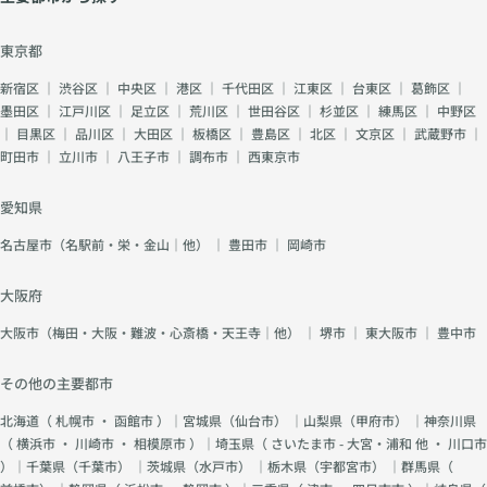
東京都
新宿区
｜
渋谷区
｜
中央区
｜
港区
｜
千代田区
｜
江東区
｜
台東区
｜
葛飾区
｜
墨田区
｜
江戸川区
｜
足立区
｜
荒川区
｜
世田谷区
｜
杉並区
｜
練馬区
｜
中野区
｜
目黒区
｜
品川区
｜
大田区
｜
板橋区
｜
豊島区
｜
北区
｜
文京区
｜
武蔵野市
｜
町田市
｜
立川市
｜
八王子市
｜
調布市
｜
西東京市
愛知県
名古屋市（名駅前・栄・金山｜他）
｜
豊田市
｜
岡崎市
大阪府
大阪市（梅田・大阪・難波・心斎橋・天王寺｜他）
｜
堺市
｜
東大阪市
｜
豊中市
その他の主要都市
北海道（
札幌市
・
函館市
）｜宮城県（
仙台市
） ｜山梨県（
甲府市
） ｜神奈川県
（
横浜市
・
川崎市
・
相模原市
）｜埼玉県（
さいたま市 - 大宮・浦和 他
・
川口市
）｜千葉県（
千葉市
） ｜茨城県（
水戸市
） ｜栃木県（
宇都宮市
） ｜群馬県（