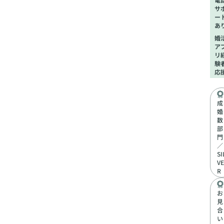
サ
ー
あ
婚
ア
リ
験
応
成
婚
数
部
門
／
SI
VE
R
お
見
合
い