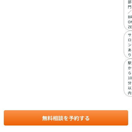
部
門
／
B
O
ZE
サ
ロ
ン
あ
り
駅
か
ら
10
分
以
内
無料相談を予約する