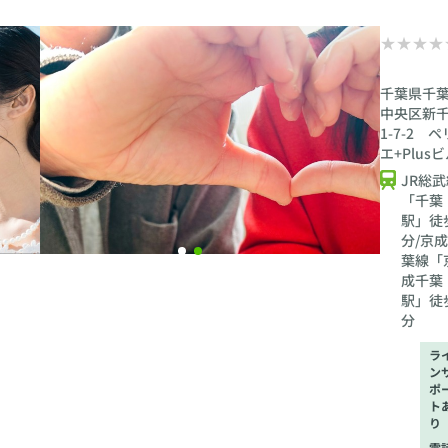
千葉県千
中央区新
1-7-2 ペ
エ+Plus
JR総武
「千葉
駅」徒
分/京
葉線「
成千葉
駅」徒
分
ラ
ン
ポ
ト
り
電