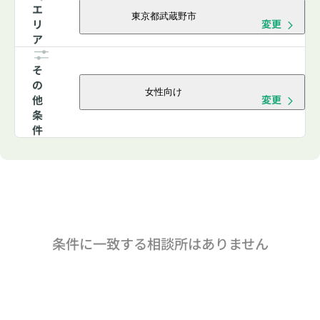
エ
東京都武蔵野市
リ
変更
ア
そ
の
女性向け
他
変更
条
件
条件に一致する相談所はありません