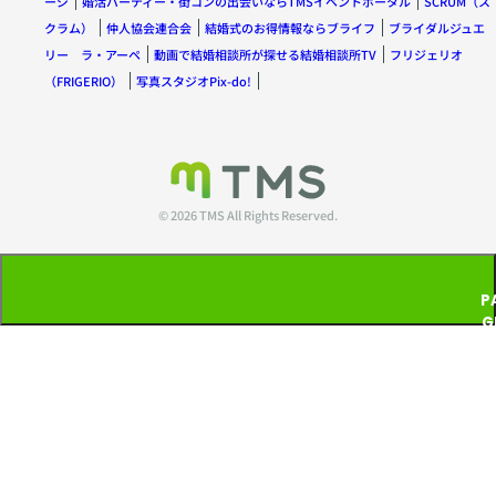
ージ
婚活パーティー・街コンの出会いならTMSイベントポータル
SCRUM（ス
クラム）
仲人協会連合会
結婚式のお得情報ならブライフ
ブライダルジュエ
リー ラ・アーペ
動画で結婚相談所が探せる結婚相談所TV
フリジェリオ
（FRIGERIO）
写真スタジオPix-do!
© 2026 TMS All Rights Reserved.
P
G
T
P