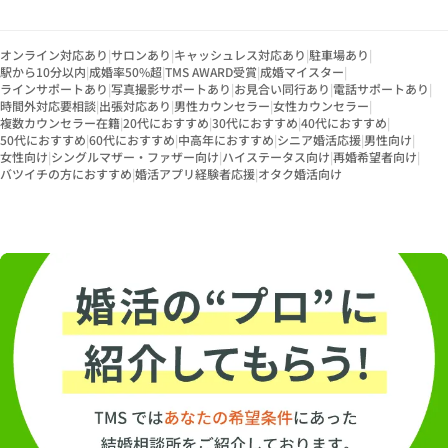
オンライン対応あり
|
サロンあり
|
キャッシュレス対応あり
|
駐車場あり
|
駅から10分以内
|
成婚率50%超
|
TMS AWARD受賞
|
成婚マイスター
|
ラインサポートあり
|
写真撮影サポートあり
|
お見合い同行あり
|
電話サポートあり
|
時間外対応要相談
|
出張対応あり
|
男性カウンセラー
|
女性カウンセラー
|
複数カウンセラー在籍
|
20代におすすめ
|
30代におすすめ
|
40代におすすめ
|
50代におすすめ
|
60代におすすめ
|
中高年におすすめ
|
シニア婚活応援
|
男性向け
|
女性向け
|
シングルマザー・ファザー向け
|
ハイステータス向け
|
再婚希望者向け
|
バツイチの方におすすめ
|
婚活アプリ経験者応援
|
オタク婚活向け