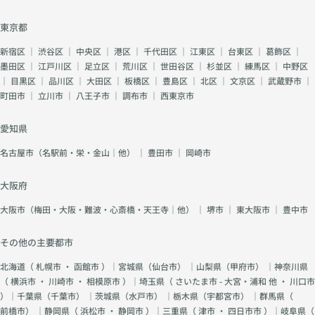
東京都
新宿区
｜
渋谷区
｜
中央区
｜
港区
｜
千代田区
｜
江東区
｜
台東区
｜
葛飾区
｜
墨田区
｜
江戸川区
｜
足立区
｜
荒川区
｜
世田谷区
｜
杉並区
｜
練馬区
｜
中野区
｜
目黒区
｜
品川区
｜
大田区
｜
板橋区
｜
豊島区
｜
北区
｜
文京区
｜
武蔵野市
｜
町田市
｜
立川市
｜
八王子市
｜
調布市
｜
西東京市
愛知県
名古屋市（名駅前・栄・金山｜他）
｜
豊田市
｜
岡崎市
大阪府
大阪市（梅田・大阪・難波・心斎橋・天王寺｜他）
｜
堺市
｜
東大阪市
｜
豊中市
その他の主要都市
北海道（
札幌市
・
函館市
）｜宮城県（
仙台市
） ｜山梨県（
甲府市
） ｜神奈川県
（
横浜市
・
川崎市
・
相模原市
）｜埼玉県（
さいたま市 - 大宮・浦和 他
・
川口市
）｜千葉県（
千葉市
） ｜茨城県（
水戸市
） ｜栃木県（
宇都宮市
） ｜群馬県（
前橋市
） ｜静岡県（
浜松市
・
静岡市
）｜三重県（
津市
・
四日市市
）｜岐阜県（