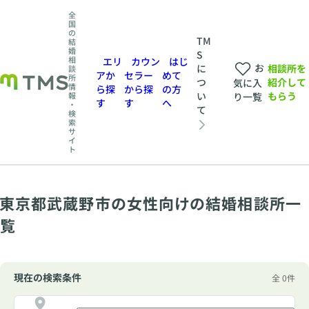
全
国
の
TM
結
婚
S
相
エリ
カウン
はじ
お
相談所を
に
談
アか
セラー
めて
所
紹介して
つ
気に入
情
ら探
から探
の方
もらう
い
報
り一覧
す
す
へ
・
て
検
索
サ
イ
ト
東京都武蔵野市の女性向けの結婚相談所一
覧
現在の検索条件
全 0件