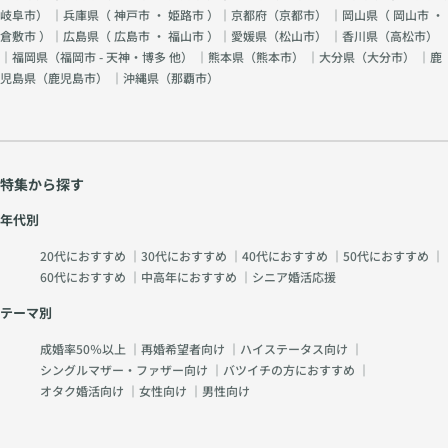
岐阜市
） ｜兵庫県（
神戸市
・
姫路市
）｜京都府（
京都市
） ｜岡山県（
岡山市
・
倉敷市
）｜広島県（
広島市
・
福山市
）｜愛媛県（
松山市
） ｜香川県（
高松市
）
｜福岡県（
福岡市 - 天神・博多 他
） ｜熊本県（
熊本市
） ｜大分県（
大分市
） ｜鹿
児島県（
鹿児島市
） ｜沖縄県（
那覇市
）
特集から探す
年代別
20代におすすめ
｜
30代におすすめ
｜
40代におすすめ
｜
50代におすすめ
｜
60代におすすめ
｜
中高年におすすめ
｜
シニア婚活応援
テーマ別
成婚率50％以上
｜
再婚希望者向け
｜
ハイステータス向け
｜
シングルマザー・ファザー向け
｜
バツイチの方におすすめ
｜
オタク婚活向け
｜
女性向け
｜
男性向け