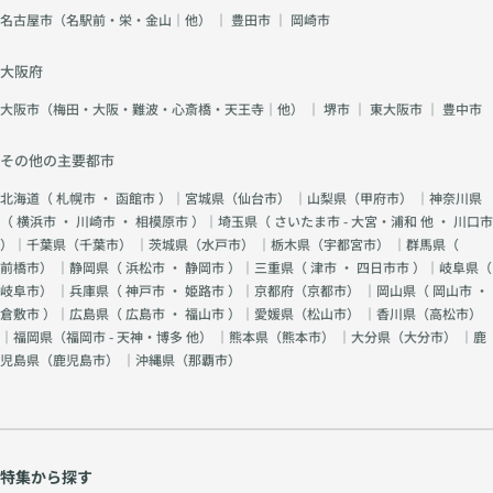
名古屋市（名駅前・栄・金山｜他）
｜
豊田市
｜
岡崎市
大阪府
大阪市（梅田・大阪・難波・心斎橋・天王寺｜他）
｜
堺市
｜
東大阪市
｜
豊中市
その他の主要都市
北海道（
札幌市
・
函館市
）｜宮城県（
仙台市
） ｜山梨県（
甲府市
） ｜神奈川県
（
横浜市
・
川崎市
・
相模原市
）｜埼玉県（
さいたま市 - 大宮・浦和 他
・
川口市
）｜千葉県（
千葉市
） ｜茨城県（
水戸市
） ｜栃木県（
宇都宮市
） ｜群馬県（
前橋市
） ｜静岡県（
浜松市
・
静岡市
）｜三重県（
津市
・
四日市市
）｜岐阜県（
岐阜市
） ｜兵庫県（
神戸市
・
姫路市
）｜京都府（
京都市
） ｜岡山県（
岡山市
・
倉敷市
）｜広島県（
広島市
・
福山市
）｜愛媛県（
松山市
） ｜香川県（
高松市
）
｜福岡県（
福岡市 - 天神・博多 他
） ｜熊本県（
熊本市
） ｜大分県（
大分市
） ｜鹿
児島県（
鹿児島市
） ｜沖縄県（
那覇市
）
特集から探す