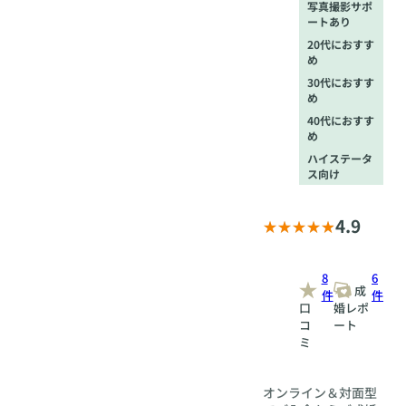
写真撮影サポ
ートあり
20代におすす
め
30代におすす
め
40代におすす
め
ハイステータ
ス向け
4.9
8
6
成
件
件
口
婚レポ
コ
ート
ミ
オンライン＆対面型