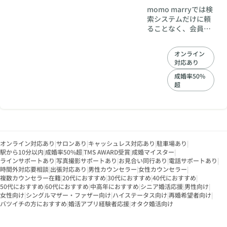
momo marryでは検
索システムだけに頼
ることなく、会員様
一人一人に合った、
オンリーワンの婚活
オンライン
サポートをご案内し
対応あり
ております。 分かっ
ているけどなかなか
成婚率50%
超
一歩前に踏み出す事
のできないでいる貴
方の背中を押すお世
話をさせて頂きま
す。 あなたの限られ
た時間で有効に婚活
オンライン対応あり
|
サロンあり
|
キャッシュレス対応あり
に専念していただけ
|
駐車場あり
|
駅から10分以内
|
成婚率50%超
|
TMS AWARD受賞
|
成婚マイスター
|
るよう、全力サポー
ラインサポートあり
|
写真撮影サポートあり
|
お見合い同行あり
|
電話サポートあり
|
ト！！ お仕事が忙し
時間外対応要相談
|
出張対応あり
|
男性カウンセラー
|
女性カウンセラー
|
い方にはお仕事前の
複数カウンセラー在籍
|
20代におすすめ
|
30代におすすめ
|
40代におすすめ
|
朝や、お仕事終わり
50代におすすめ
|
60代におすすめ
|
中高年におすすめ
|
シニア婚活応援
|
男性向け
|
の夜に面談対応も柔
女性向け
|
シングルマザー・ファザー向け
|
ハイステータス向け
|
再婚希望者向け
|
軟に対応しておりま
バツイチの方におすすめ
|
婚活アプリ経験者応援
|
オタク婚活向け
す。