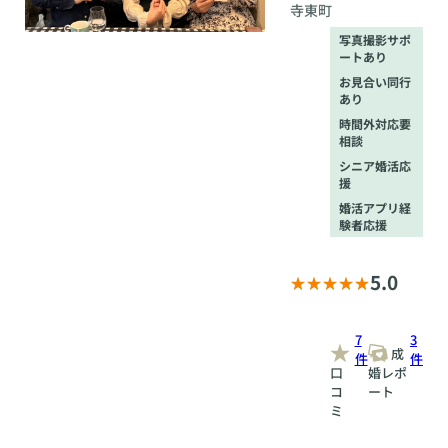
寺東町
写真撮影サポ
ートあり
お見合い同行
あり
時間外対応要
相談
シニア婚活応
援
婚活アプリ経
験者応援
5.0
7
3
成
件
件
口
婚レポ
コ
ート
ミ