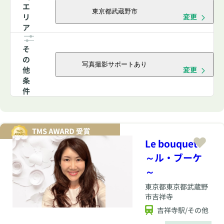
エ
東京都武蔵野市
リ
変更
ア
そ
の
写真撮影サポートあり
他
変更
条
件
Le bouquet
～ル・ブーケ
～
東京都
東京都武蔵野
市吉祥寺
吉祥寺駅/その他