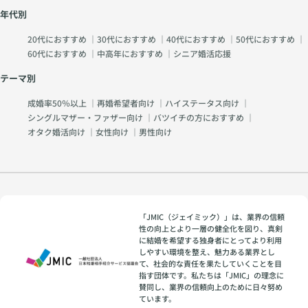
年代別
20代におすすめ
｜
30代におすすめ
｜
40代におすすめ
｜
50代におすすめ
｜
60代におすすめ
｜
中高年におすすめ
｜
シニア婚活応援
テーマ別
成婚率50％以上
｜
再婚希望者向け
｜
ハイステータス向け
｜
シングルマザー・ファザー向け
｜
バツイチの方におすすめ
｜
オタク婚活向け
｜
女性向け
｜
男性向け
「JMIC（ジェイミック）」は、業界の信頼
性の向上とより一層の健全化を図り、真剣
に結婚を希望する独身者にとってより利用
しやすい環境を整え、魅力ある業界とし
て、社会的な責任を果たしていくことを目
指す団体です。私たちは「JMIC」の理念に
賛同し、業界の信頼向上のために日々努め
ています。