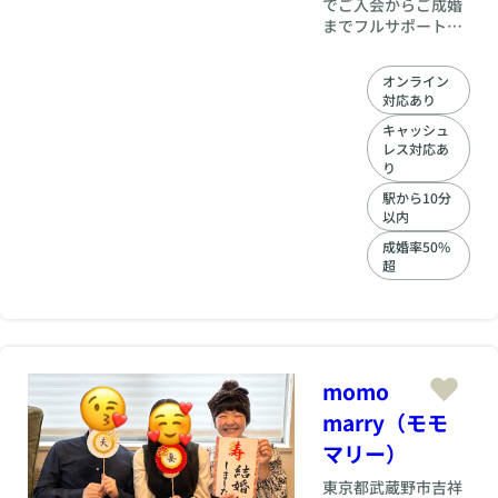
でご入会からご成婚
までフルサポートい
たします！ ご本人に
合った丁寧で質の高
オンライン
いフォロー＆サポー
対応あり
トをお任せくださ
い。 婚活は何よりも
キャッシュ
レス対応あ
「ご本人の気持ち」
り
が大切です。準備は
入念にそして前向き
駅から10分
に進めていきましょ
以内
う。
成婚率50%
超
momo
marry（モモ
マリー）
東京都
武蔵野市吉祥