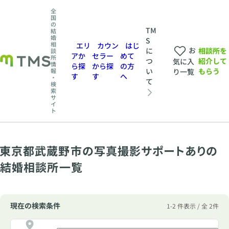
全
国
の
TM
結
婚
S
相
エリ
カウン
はじ
お
相談所を
に
談
アか
セラー
めて
所
紹介して
つ
気に入
情
ら探
から探
の方
もらう
い
報
り一覧
す
す
へ
・
て
検
索
サ
イ
ト
東京都武蔵野市の写真撮影サポートありの
結婚相談所一覧
現在の検索条件
1-2 件表示 / 全 2件