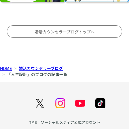
に
る
両
オ
こ
立
ス
と
す
ス
〜
る
メ
対
の
婚活カウンセラーブログトップへ
等
か
な
〜
パ
刺
ー
激
ト
と
HOME
婚活カウンセラーブログ
ナ
安
「人生設計」のブログの記事一覧
ー
定
シ
の
ッ
間
プ
で
の
揺
育
れ
て
る
TMS ソーシャルメディア公式アカウント
方
心