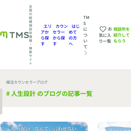
全
国
の
TM
結
婚
S
相
エリ
カウン
はじ
お
相談所を
に
談
アか
セラー
めて
所
紹介して
つ
気に入
情
ら探
から探
の方
もらう
い
報
り一覧
す
す
へ
・
て
検
索
サ
イ
ト
婚活カウンセラーブログ
# 人生設計 のブログの記事一覧