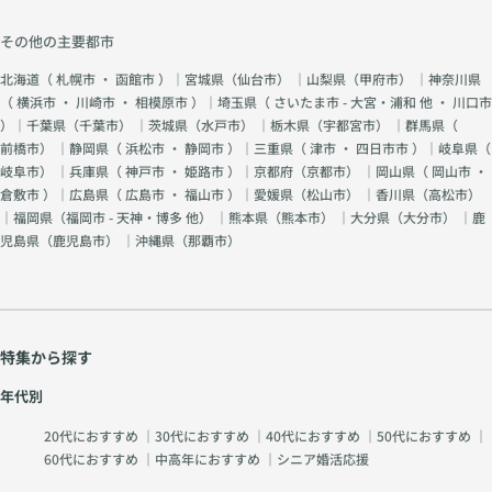
その他の主要都市
北海道（
札幌市
・
函館市
）｜宮城県（
仙台市
） ｜山梨県（
甲府市
） ｜神奈川県
（
横浜市
・
川崎市
・
相模原市
）｜埼玉県（
さいたま市 - 大宮・浦和 他
・
川口市
）｜千葉県（
千葉市
） ｜茨城県（
水戸市
） ｜栃木県（
宇都宮市
） ｜群馬県（
前橋市
） ｜静岡県（
浜松市
・
静岡市
）｜三重県（
津市
・
四日市市
）｜岐阜県（
岐阜市
） ｜兵庫県（
神戸市
・
姫路市
）｜京都府（
京都市
） ｜岡山県（
岡山市
・
倉敷市
）｜広島県（
広島市
・
福山市
）｜愛媛県（
松山市
） ｜香川県（
高松市
）
｜福岡県（
福岡市 - 天神・博多 他
） ｜熊本県（
熊本市
） ｜大分県（
大分市
） ｜鹿
児島県（
鹿児島市
） ｜沖縄県（
那覇市
）
特集から探す
年代別
20代におすすめ
｜
30代におすすめ
｜
40代におすすめ
｜
50代におすすめ
｜
60代におすすめ
｜
中高年におすすめ
｜
シニア婚活応援