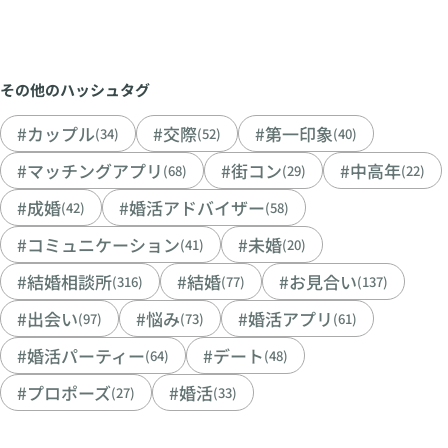
その他のハッシュタグ
#カップル
#交際
#第一印象
(34)
(52)
(40)
#マッチングアプリ
#街コン
#中高年
(68)
(29)
(22)
#成婚
#婚活アドバイザー
(42)
(58)
#コミュニケーション
#未婚
(41)
(20)
#結婚相談所
#結婚
#お見合い
(316)
(77)
(137)
#出会い
#悩み
#婚活アプリ
(97)
(73)
(61)
#婚活パーティー
#デート
(64)
(48)
#プロポーズ
#婚活
(27)
(33)