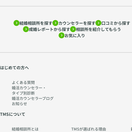
を
を
ア
読
ド
み
結婚相談所を探す
カウンセラーを探す
口コミから探す
ラ
解
成婚レポートから探す
相談所を紹介してもらう
ー
く
お気に入り
心
〜
理
htt
学
ps:
か
//
ら
w
はじめての方へ
考
w
え
w.
よくある質問
る
ch
婚活カウンセラー・
タイプ別診断
〜
err
婚活カウンセラーブログ
htt
y-
お知らせ
ps:
pia
TMSについて
//
no
w
.co
結婚相談所とは
TMSが選ばれる理由
w
m