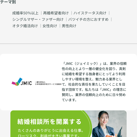
テーマ別
成婚率50％以上
｜
再婚希望者向け
｜
ハイステータス向け
｜
シングルマザー・ファザー向け
｜
バツイチの方におすすめ
｜
オタク婚活向け
｜
女性向け
｜
男性向け
「JMIC（ジェイミック）」は、業界の信頼
性の向上とより一層の健全化を図り、真剣
に結婚を希望する独身者にとってより利用
しやすい環境を整え、魅力ある業界とし
て、社会的な責任を果たしていくことを目
指す団体です。私たちは「JMIC」の理念に
賛同し、業界の信頼向上のために日々努め
ています。