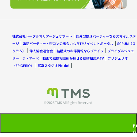
株式会社トータルマリアージュサポート
郊外型婚活パーティーならスマイルステ
ージ
婚活パーティー・街コンの出会いならTMSイベントポータル
SCRUM（ス
クラム）
仲人協会連合会
結婚式のお得情報ならブライフ
ブライダルジュエ
リー ラ・アーペ
動画で結婚相談所が探せる結婚相談所TV
フリジェリオ
（FRIGERIO）
写真スタジオPix-do!
© 2026 TMS All Rights Reserved.
P
G