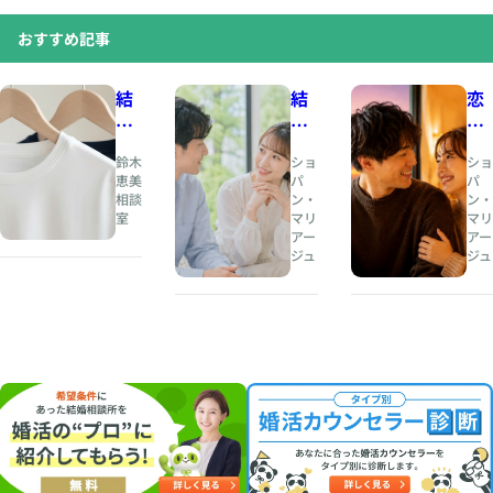
おすすめ記事
結
結
恋
婚
婚
愛
相
と
の
鈴木
ショ
ショ
談
は
と
恵美
パ
パ
相談
ン・
ン・
所
、
き
室
マリ
マリ
人
め
アー
アー
夏
生
き
ジュ
ジュ
の
の
と
婚
伴
、
活
奏
結
・
者
婚
お
を
の
見
見
安
合
つ
心
い
け
は