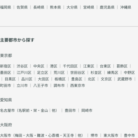
福岡県
｜
佐賀県
｜
長崎県
｜
熊本県
｜
大分県
｜
宮崎県
｜
鹿児島県
｜
沖縄県
主要都市から探す
東京都
新宿区
｜
渋谷区
｜
中央区
｜
港区
｜
千代田区
｜
江東区
｜
台東区
｜
葛飾区
｜
墨田区
｜
江戸川区
｜
足立区
｜
荒川区
｜
世田谷区
｜
杉並区
｜
練馬区
｜
中野区
｜
目黒区
｜
品川区
｜
大田区
｜
板橋区
｜
豊島区
｜
北区
｜
文京区
｜
武蔵野市
｜
町田市
｜
立川市
｜
八王子市
｜
調布市
｜
西東京市
愛知県
名古屋市（名駅前・栄・金山｜他）
｜
豊田市
｜
岡崎市
大阪府
大阪市（梅田・大阪・難波・心斎橋・天王寺｜他）
｜
堺市
｜
東大阪市
｜
豊中市