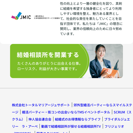
性の向上とより一層の健全化を図り、真剣
に結婚を希望する独身者にとってより利用
しやすい環境を整え、魅力ある業界とし
て、社会的な責任を果たしていくことを目
指す団体です。私たちは「JMIC」の理念に
賛同し、業界の信頼向上のために日々努め
ています。
株式会社トータルマリアージュサポート
郊外型婚活パーティーならスマイルステ
ージ
婚活パーティー・街コンの出会いならTMSイベントポータル
SCRUM（ス
クラム）
仲人協会連合会
結婚式のお得情報ならブライフ
ブライダルジュエ
リー ラ・アーペ
動画で結婚相談所が探せる結婚相談所TV
フリジェリオ