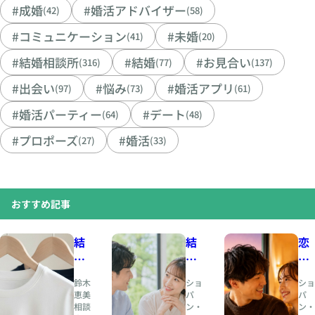
#成婚
#婚活アドバイザー
(42)
(58)
#コミュニケーション
#未婚
(41)
(20)
#結婚相談所
#結婚
#お見合い
(316)
(77)
(137)
#出会い
#悩み
#婚活アプリ
(97)
(73)
(61)
#婚活パーティー
#デート
(64)
(48)
#プロポーズ
#婚活
(27)
(33)
おすすめ記事
結
結
恋
婚
婚
愛
相
と
の
鈴木
ショ
ショ
談
は
と
恵美
パ
パ
相談
ン・
ン・
所
、
き