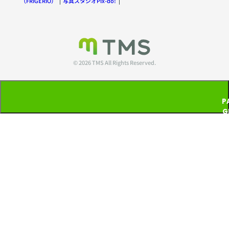
（FRIGERIO）
写真スタジオPix-do!
© 2026 TMS All Rights Reserved.
P
G
T
P