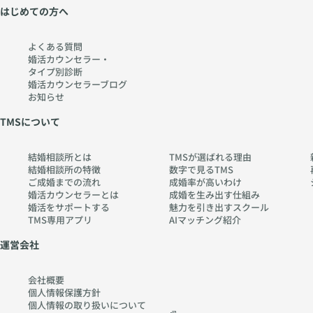
か
//
はじめての方へ
ら
w
考
w
よくある質問
え
w.
婚活カウンセラー・
る
ch
タイプ別診断
婚活カウンセラーブログ
〜
err
お知らせ
htt
y-
TMSについて
ps:
pia
//
no
w
.co
結婚相談所とは
TMSが選ばれる理由
結婚相談所の特徴
数字で見るTMS
w
m
ご成婚までの流れ
成婚率が高いわけ
w.
婚活カウンセラーとは
成婚を生み出す仕組み
ch
婚活をサポートする
魅力を引き出すスクール
TMS専用アプリ
AIマッチング紹介
err
y-
運営会社
pia
no
会社概要
.co
個人情報保護方針
個人情報の取り扱いに
ついて
m