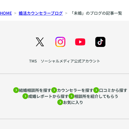
ー
激
ト
と
HOME
婚活カウンセラーブログ
「未婚」のブログの記事一覧
ナ
安
ー
定
シ
の
ッ
間
プ
で
の
揺
育
れ
TMS ソーシャルメディア公式アカウント
て
る
方
心
を
を
ア
読
ド
み
結婚相談所を探す
カウンセラーを探す
口コミから探す
成婚レポートから探す
相談所を紹介してもらう
ラ
解
お気に入り
ー
く
心
〜
理
htt
学
ps: