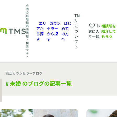
全
国
の
TM
結
婚
S
相
エリ
カウン
はじ
お
相談所を
に
談
アか
セラー
めて
所
紹介して
つ
気に入
情
ら探
から探
の方
もらう
い
報
り一覧
す
す
へ
・
て
検
索
サ
イ
ト
婚活カウンセラーブログ
# 未婚 のブログの記事一覧