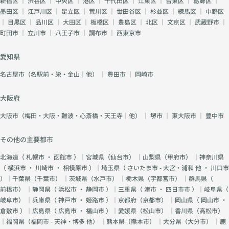
新宿区
｜
渋谷区
｜
中央区
｜
港区
｜
千代田区
｜
江東区
｜
台東区
｜
葛飾区
｜
墨田区
｜
江戸川区
｜
足立区
｜
荒川区
｜
世田谷区
｜
杉並区
｜
練馬区
｜
中野区
｜
目黒区
｜
品川区
｜
大田区
｜
板橋区
｜
豊島区
｜
北区
｜
文京区
｜
武蔵野市
｜
町田市
｜
立川市
｜
八王子市
｜
調布市
｜
西東京市
愛知県
名古屋市（名駅前・栄・金山｜他）
｜
豊田市
｜
岡崎市
大阪府
大阪市（梅田・大阪・難波・心斎橋・天王寺｜他）
｜
堺市
｜
東大阪市
｜
豊中市
その他の主要都市
北海道（
札幌市
・
函館市
）｜宮城県（
仙台市
） ｜山梨県（
甲府市
） ｜神奈川県
（
横浜市
・
川崎市
・
相模原市
）｜埼玉県（
さいたま市 - 大宮・浦和 他
・
川口市
）｜千葉県（
千葉市
） ｜茨城県（
水戸市
） ｜栃木県（
宇都宮市
） ｜群馬県（
前橋市
） ｜静岡県（
浜松市
・
静岡市
）｜三重県（
津市
・
四日市市
）｜岐阜県（
岐阜市
） ｜兵庫県（
神戸市
・
姫路市
）｜京都府（
京都市
） ｜岡山県（
岡山市
・
倉敷市
）｜広島県（
広島市
・
福山市
）｜愛媛県（
松山市
） ｜香川県（
高松市
）
｜福岡県（
福岡市 - 天神・博多 他
） ｜熊本県（
熊本市
） ｜大分県（
大分市
） ｜鹿