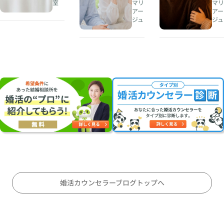
室
マリ
マリ
人
め
アー
アー
夏
生
き
ジュ
ジュ
の
の
と
婚
伴
、
活
奏
結
・
者
婚
お
を
の
見
見
安
合
つ
心
い
け
は
に
る
両
オ
こ
立
ス
と
す
ス
〜
る
メ
対
の
婚活カウンセラーブログトップへ
等
か
な
〜
パ
刺