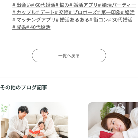
# 出会い
# 60代婚活
# 悩み
# 婚活アプリ
# 婚活パーティー
# カップル
# デート
# 交際
# プロポーズ
# 第一印象
# 婚活
# マッチングアプリ
# 婚活あるある
# 街コン
# 30代婚活
# 成婚
# 40代婚活
一覧へ戻る
その他のブログ記事