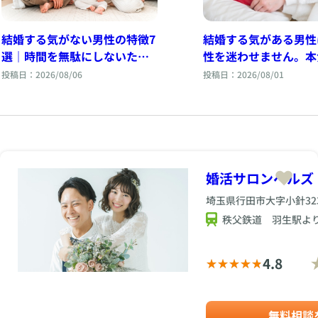
結婚する気がある男性
結婚する気がない男性の特徴7
性を迷わせません。本
選｜時間を無駄にしないため
性が見せる行動とは
に知っておきたい判断基準
投稿日：2026/08/01
投稿日：2026/08/06
婚活サロンベルズ
埼玉県行田市大字小針323
秩父鉄道 羽生駅より
4.8
無料相談