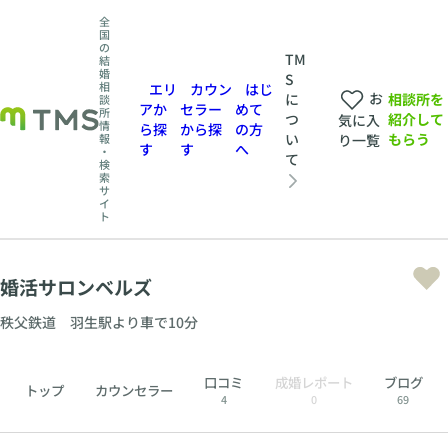
全
国
の
TM
結
婚
S
相
エリ
カウン
はじ
お
相談所を
に
談
アか
セラー
めて
所
紹介して
つ
気に入
情
ら探
から探
の方
もらう
い
報
り一覧
す
す
へ
・
て
検
索
サ
イ
ト
婚活サロンベルズ
秩父鉄道 羽生駅より車で10分
口コミ
成婚レポート
ブログ
トップ
カウンセラー
4
0
69