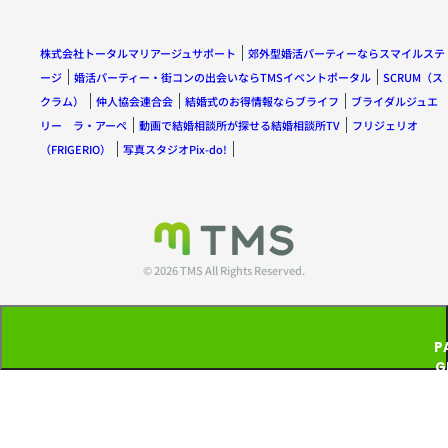
株式会社トータルマリアージュサポート
郊外型婚活パーティーならスマイルステ
ージ
婚活パーティー・街コンの出会いならTMSイベントポータル
SCRUM（ス
クラム）
仲人協会連合会
結婚式のお得情報ならブライフ
ブライダルジュエ
リー ラ・アーペ
動画で結婚相談所が探せる結婚相談所TV
フリジェリオ
（FRIGERIO）
写真スタジオPix-do!
© 2026 TMS All Rights Reserved.
P
G
T
P