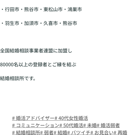
・行田市・熊谷市・東松山市・鴻巣市
・羽生市・加須市・久喜市・熊谷市
全国結婚相談事業者連盟に加盟し
80000名以上の登録者とご縁を結ぶ
結婚相談所です。
# 婚活アドバイザー
# 40代女性婚活
# コミュニケーション
# 50代婚活
# 未婚
# 婚活弱者
# 結婚相談所
# 弱者
# 結婚
# バツイチ
# お見合い
# 再婚