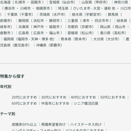
北海道（
札幌市
・
函館市
）｜宮城県（
仙台市
） ｜山梨県（
甲府市
） ｜神奈川県
（
横浜市
・
川崎市
・
相模原市
）｜埼玉県（
さいたま市 - 大宮・浦和 他
・
川口市
）｜千葉県（
千葉市
） ｜茨城県（
水戸市
） ｜栃木県（
宇都宮市
） ｜群馬県（
前橋市
） ｜静岡県（
浜松市
・
静岡市
）｜三重県（
津市
・
四日市市
）｜岐阜県（
岐阜市
） ｜兵庫県（
神戸市
・
姫路市
）｜京都府（
京都市
） ｜岡山県（
岡山市
・
倉敷市
）｜広島県（
広島市
・
福山市
）｜愛媛県（
松山市
） ｜香川県（
高松市
）
｜福岡県（
福岡市 - 天神・博多 他
） ｜熊本県（
熊本市
） ｜大分県（
大分市
） ｜鹿
児島県（
鹿児島市
） ｜沖縄県（
那覇市
）
特集から探す
年代別
20代におすすめ
｜
30代におすすめ
｜
40代におすすめ
｜
50代におすすめ
｜
60代におすすめ
｜
中高年におすすめ
｜
シニア婚活応援
テーマ別
成婚率50％以上
｜
再婚希望者向け
｜
ハイステータス向け
｜
シングルマザー・ファザー向け
｜
バツイチの方におすすめ
｜