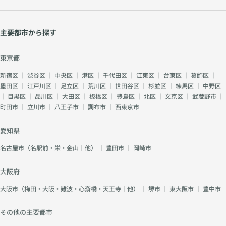
主要都市から探す
東京都
新宿区
｜
渋谷区
｜
中央区
｜
港区
｜
千代田区
｜
江東区
｜
台東区
｜
葛飾区
｜
墨田区
｜
江戸川区
｜
足立区
｜
荒川区
｜
世田谷区
｜
杉並区
｜
練馬区
｜
中野区
｜
目黒区
｜
品川区
｜
大田区
｜
板橋区
｜
豊島区
｜
北区
｜
文京区
｜
武蔵野市
｜
町田市
｜
立川市
｜
八王子市
｜
調布市
｜
西東京市
愛知県
名古屋市（名駅前・栄・金山｜他）
｜
豊田市
｜
岡崎市
大阪府
大阪市（梅田・大阪・難波・心斎橋・天王寺｜他）
｜
堺市
｜
東大阪市
｜
豊中市
その他の主要都市