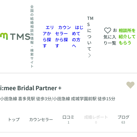
全
国
の
TM
結
婚
S
相
エリ
カウン
はじ
お
相談所を
に
談
アか
セラー
めて
所
紹介して
つ
気に入
情
ら探
から探
の方
もらう
い
報
り一覧
す
す
へ
・
て
検
索
サ
イ
ト
i:mee Bridal Partner +
小田急線 喜多見駅 徒歩3分/小田急線 成城学園前駅 徒歩15分
口コミ
成婚レポート
ブログ
トップ
カウンセラー
1
0
63