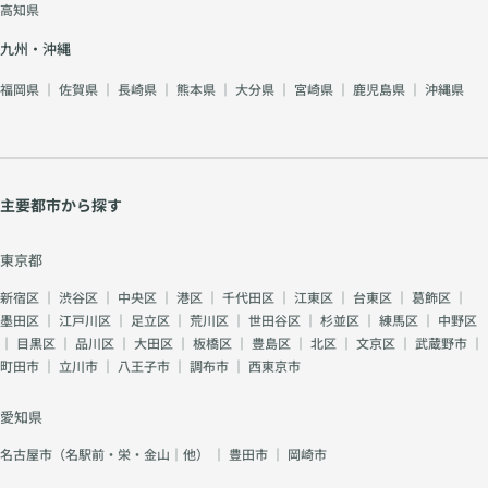
高知県
九州・沖縄
福岡県
｜
佐賀県
｜
長崎県
｜
熊本県
｜
大分県
｜
宮崎県
｜
鹿児島県
｜
沖縄県
主要都市から探す
東京都
新宿区
｜
渋谷区
｜
中央区
｜
港区
｜
千代田区
｜
江東区
｜
台東区
｜
葛飾区
｜
墨田区
｜
江戸川区
｜
足立区
｜
荒川区
｜
世田谷区
｜
杉並区
｜
練馬区
｜
中野区
｜
目黒区
｜
品川区
｜
大田区
｜
板橋区
｜
豊島区
｜
北区
｜
文京区
｜
武蔵野市
｜
町田市
｜
立川市
｜
八王子市
｜
調布市
｜
西東京市
愛知県
名古屋市（名駅前・栄・金山｜他）
｜
豊田市
｜
岡崎市