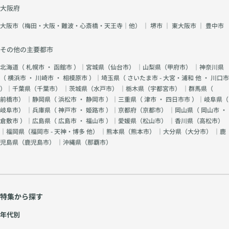
大阪府
大阪市（梅田・大阪・難波・心斎橋・天王寺｜他）
｜
堺市
｜
東大阪市
｜
豊中市
その他の主要都市
北海道（
札幌市
・
函館市
）｜宮城県（
仙台市
） ｜山梨県（
甲府市
） ｜神奈川県
（
横浜市
・
川崎市
・
相模原市
）｜埼玉県（
さいたま市 - 大宮・浦和 他
・
川口市
）｜千葉県（
千葉市
） ｜茨城県（
水戸市
） ｜栃木県（
宇都宮市
） ｜群馬県（
前橋市
） ｜静岡県（
浜松市
・
静岡市
）｜三重県（
津市
・
四日市市
）｜岐阜県（
岐阜市
） ｜兵庫県（
神戸市
・
姫路市
）｜京都府（
京都市
） ｜岡山県（
岡山市
・
倉敷市
）｜広島県（
広島市
・
福山市
）｜愛媛県（
松山市
） ｜香川県（
高松市
）
｜福岡県（
福岡市 - 天神・博多 他
） ｜熊本県（
熊本市
） ｜大分県（
大分市
） ｜鹿
児島県（
鹿児島市
） ｜沖縄県（
那覇市
）
特集から探す
年代別