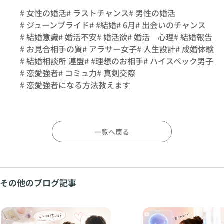
# 女性の婚活
# ラストチャンス
# 男性の婚活
# ジューンブライド
# #結婚
# 6月
# 出会いのチャンス
# 結婚意識
# 婚活不安
# 婚活欲
# 婚活 心理
# 結婚報告
# お見合相手の質
# アラサー女子
# 人生設計
# 成婚体験
# 結婚相談所 連盟
# #理想のお相手
# ハイスペック男子
# 恋愛強者
# コミュ力
# 真剣交際
# 恋愛強者になる方法教えます
一覧へ戻る
その他のブログ記事