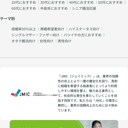
20代におすすめ
｜
30代におすすめ
｜
40代におすすめ
｜
50代におすすめ
｜
60代におすすめ
｜
中高年におすすめ
｜
シニア婚活応援
テーマ別
成婚率50％以上
｜
再婚希望者向け
｜
ハイステータス向け
｜
シングルマザー・ファザー向け
｜
バツイチの方におすすめ
｜
オタク婚活向け
｜
女性向け
｜
男性向け
「JMIC（ジェイミック）」は、業界の信頼
性の向上とより一層の健全化を図り、真剣
に結婚を希望する独身者にとってより利用
しやすい環境を整え、魅力ある業界とし
て、社会的な責任を果たしていくことを目
指す団体です。私たちは「JMIC」の理念に
賛同し、業界の信頼向上のために日々努め
ています。