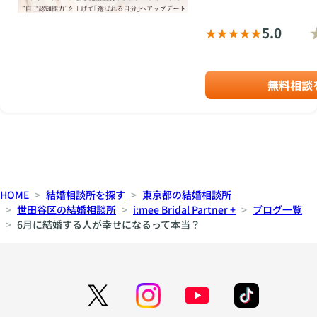
5.0
無料相談
HOME
結婚相談所を探す
東京都の結婚相談所
世田谷区の結婚相談所
i:mee Bridal Partner +
ブログ一覧
6月に結婚する人が幸せになるって本当？