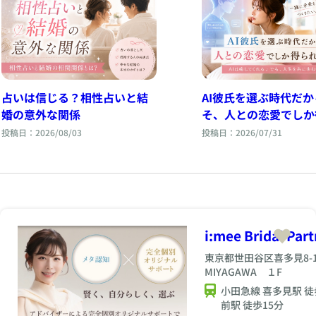
占いは信じる？相性占いと結
AI彼氏を選ぶ時代だか
婚の意外な関係
そ、人との恋愛でしか
ないもの。
投稿日：2026/08/03
投稿日：2026/07/31
i:mee Bridal Part
東京都世田谷区喜多見8-1
MIYAGAWA １F
小田急線 喜多見駅 徒
前駅 徒歩15分