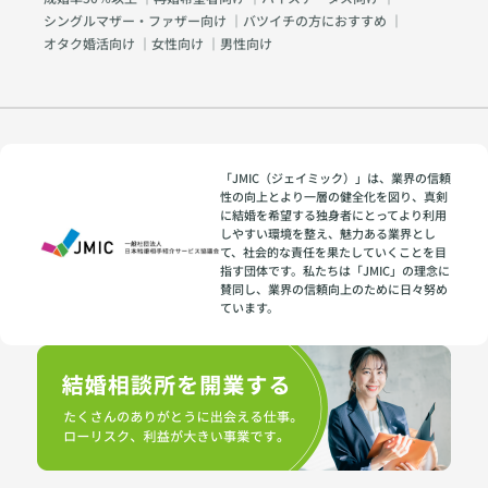
シングルマザー・ファザー向け
｜
バツイチの方におすすめ
｜
オタク婚活向け
｜
女性向け
｜
男性向け
「JMIC（ジェイミック）」は、業界の信頼
性の向上とより一層の健全化を図り、真剣
に結婚を希望する独身者にとってより利用
しやすい環境を整え、魅力ある業界とし
て、社会的な責任を果たしていくことを目
指す団体です。私たちは「JMIC」の理念に
賛同し、業界の信頼向上のために日々努め
ています。