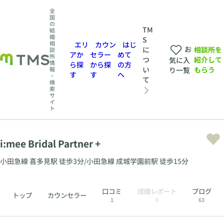
全
国
の
TM
結
婚
S
相
エリ
カウン
はじ
お
相談所を
に
談
アか
セラー
めて
所
紹介して
つ
気に入
情
ら探
から探
の方
もらう
い
報
り一覧
す
す
へ
・
て
検
索
サ
イ
ト
i:mee Bridal Partner +
小田急線 喜多見駅 徒歩3分/小田急線 成城学園前駅 徒歩15分
口コミ
成婚レポート
ブログ
トップ
カウンセラー
1
0
63