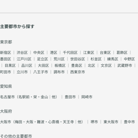
主要都市から探す
東京都
新宿区
｜
渋谷区
｜
中央区
｜
港区
｜
千代田区
｜
江東区
｜
台東区
｜
葛飾区
｜
墨田区
｜
江戸川区
｜
足立区
｜
荒川区
｜
世田谷区
｜
杉並区
｜
練馬区
｜
中野区
｜
目黒区
｜
品川区
｜
大田区
｜
板橋区
｜
豊島区
｜
北区
｜
文京区
｜
武蔵野市
｜
町田市
｜
立川市
｜
八王子市
｜
調布市
｜
西東京市
愛知県
名古屋市（名駅前・栄・金山｜他）
｜
豊田市
｜
岡崎市
大阪府
大阪市（梅田・大阪・難波・心斎橋・天王寺｜他）
｜
堺市
｜
東大阪市
｜
豊中市
その他の主要都市