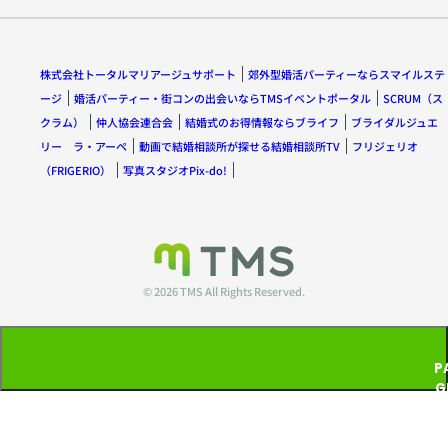
株式会社トータルマリアージュサポート
郊外型婚活パーティーならスマイルステ
ージ
婚活パーティー・街コンの出会いならTMSイベントポータル
SCRUM（ス
クラム）
仲人協会連合会
結婚式のお得情報ならブライフ
ブライダルジュエ
リー ラ・アーペ
動画で結婚相談所が探せる結婚相談所TV
フリジェリオ
（FRIGERIO）
写真スタジオPix-do!
© 2026 TMS All Rights Reserved.
P
G
T