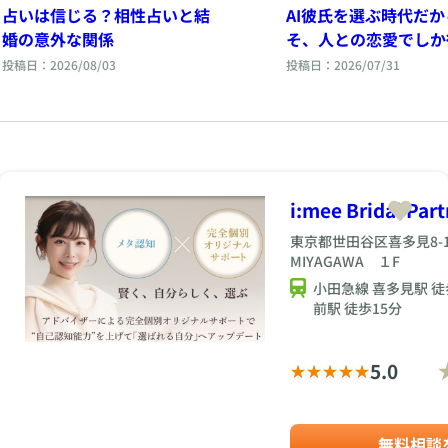
占いは信じる？相性占いと結
AI彼氏を選ぶ時代だか
婚の意外な関係
そ、人との恋愛でしか
ないもの。
投稿日：2026/08/03
投稿日：2026/07/31
i:mee Bridal Part
東京都世田谷区喜多見8-1
MIYAGAWA １F
小田急線 喜多見駅 徒
前駅 徒歩15分
5.0
無料相談