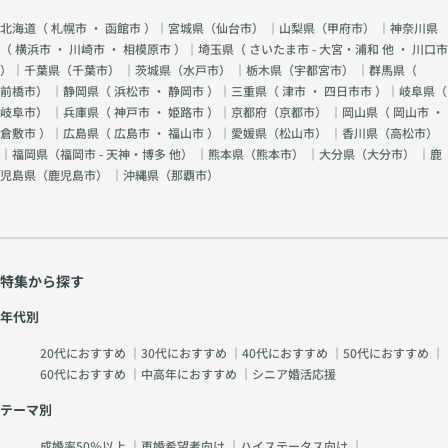
北海道（
札幌市
・
函館市
）｜宮城県（
仙台市
） ｜山梨県（
甲府市
） ｜神奈川県
（
横浜市
・
川崎市
・
相模原市
）｜埼玉県（
さいたま市 - 大宮・浦和 他
・
川口市
）｜千葉県（
千葉市
） ｜茨城県（
水戸市
） ｜栃木県（
宇都宮市
） ｜群馬県（
前橋市
） ｜静岡県（
浜松市
・
静岡市
）｜三重県（
津市
・
四日市市
）｜岐阜県（
岐阜市
） ｜兵庫県（
神戸市
・
姫路市
）｜京都府（
京都市
） ｜岡山県（
岡山市
・
倉敷市
）｜広島県（
広島市
・
福山市
）｜愛媛県（
松山市
） ｜香川県（
高松市
）
｜福岡県（
福岡市 - 天神・博多 他
） ｜熊本県（
熊本市
） ｜大分県（
大分市
） ｜鹿
児島県（
鹿児島市
） ｜沖縄県（
那覇市
）
特集から探す
年代別
20代におすすめ
｜
30代におすすめ
｜
40代におすすめ
｜
50代におすすめ
｜
60代におすすめ
｜
中高年におすすめ
｜
シニア婚活応援
テーマ別
成婚率50％以上
｜
再婚希望者向け
｜
ハイステータス向け
｜