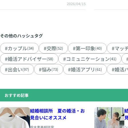
2026/04/15
その他のハッシュタグ
#カップル
#交際
#第一印象
#マッ
(34)
(52)
(40)
#婚活アドバイザー
#コミュニケーション
(58)
(41)
#出会い
#悩み
#婚活アプリ
#婚活
(97)
(73)
(61)
おすすめ記事
結婚相談所 夏の婚活・お
見合いにオススメ
鈴木恵美相談室
シ