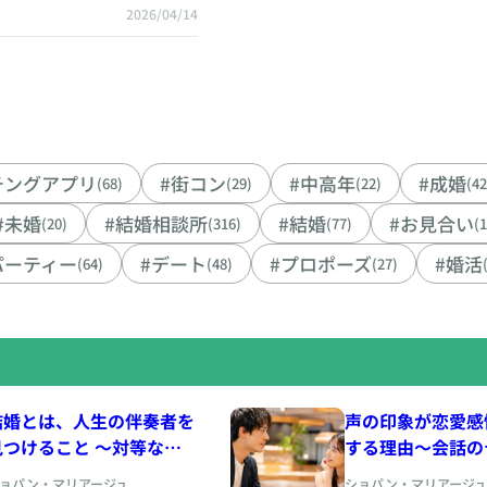
2026/04/14
チングアプリ
#街コン
#中高年
#成婚
(68)
(29)
(22)
(42
#未婚
#結婚相談所
#結婚
#お見合い
(20)
(316)
(77)
(
パーティー
#デート
#プロポーズ
#婚活
(64)
(48)
(27)
結婚とは、人生の伴奏者を
声の印象が恋愛感
見つけること 〜対等なパ
する理由〜会話の
ートナーシップの育て方を
間、声色から生ま
ョパン・マリアージュ
ショパン・マリアージュ