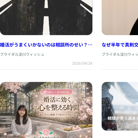
婚活がうまくいかないのは相談所のせい？見
なぜ半年で真剣
落としがちな本当の原因
近づく女性の特
ブライダル淀川ウィッシュ
ブライダル淀川ウィ
2026/04/28