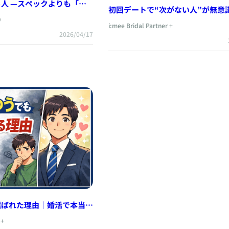
も「決
初回デートで“次がない人”が無意
）
てること
i:mee Bridal Partner +
2026/04/17
選ばれた理由｜婚活で本当に
イントとは
 +