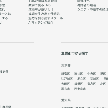
は
TMSが選ばれる理由
親御様へ
特徴
数字で見るTMS
再婚者の婚活
流れ
成婚率が高いわけ
シニア・中高年の婚
ラーとは
成婚を生み出す仕組み
トする
魅力を引き出すスクール
リ
AIマッチング紹介
主要都市から探す
東京都
福島県
新宿区
｜
渋谷区
｜
中央区
｜
港区
江戸川区
｜
足立区
｜
荒川区
｜
世
大田区
｜
板橋区
｜
豊島区
｜
北区
調布市
｜
西東京市
愛知県
｜
群馬県