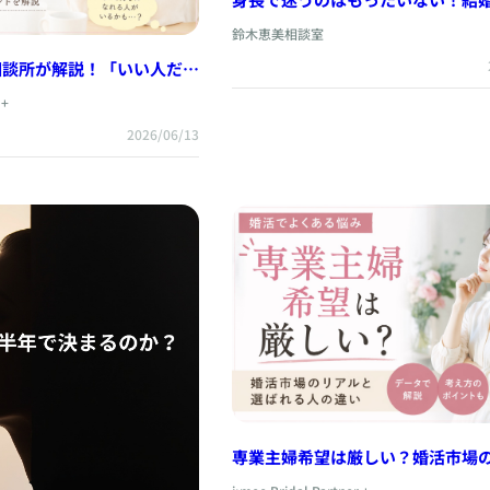
さわしい「器の大きい男」の見分
鈴木恵美相談室
相談所が解説！「いい人だけ
い」時の考え方
 +
2026/06/13
専業主婦希望は厳しい？婚活市場
選ばれる人の違い