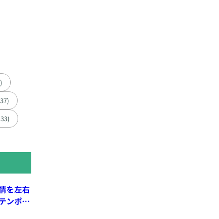
)
137)
(33)
情を左右
テンポ、
れる親密