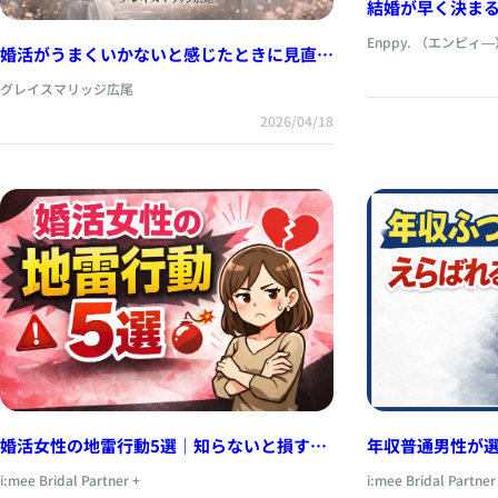
結婚が早く決まる人 —スペックより
め方」が違うー
Enppy. （エンピィ―
婚活がうまくいかないと感じたときに見直し
たいこと｜キンプトン新宿で感じた“心を整
グレイスマリッジ広尾
える時間”の大切さ
2026/04/18
婚活女性の地雷行動5選｜知らないと損す
年収普通男性が
る“選ばれない理由”
見られているポ
i:mee Bridal Partner +
i:mee Bridal Partner