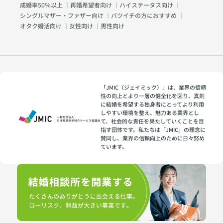
成婚率50％以上
｜
再婚希望者向け
｜
ハイステータス向け
｜
シングルマザー・ファザー向け
｜
バツイチの方におすすめ
｜
オタク婚活向け
｜
女性向け
｜
男性向け
「JMIC（ジェイミック）」は、業界の信頼
性の向上とより一層の健全化を図り、真剣
に結婚を希望する独身者にとってより利用
しやすい環境を整え、魅力ある業界とし
て、社会的な責任を果たしていくことを目
指す団体です。私たちは「JMIC」の理念に
賛同し、業界の信頼向上のために日々努め
ています。