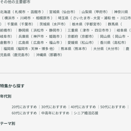
その他の主要都市
北海道（
札幌市
・
函館市
）｜宮城県（
仙台市
） ｜山梨県（
甲府市
） ｜神奈川県
（
横浜市
・
川崎市
・
相模原市
）｜埼玉県（
さいたま市 - 大宮・浦和 他
・
川口市
）｜千葉県（
千葉市
） ｜茨城県（
水戸市
） ｜栃木県（
宇都宮市
） ｜群馬県（
前橋市
） ｜静岡県（
浜松市
・
静岡市
）｜三重県（
津市
・
四日市市
）｜岐阜県（
岐阜市
） ｜兵庫県（
神戸市
・
姫路市
）｜京都府（
京都市
） ｜岡山県（
岡山市
・
倉敷市
）｜広島県（
広島市
・
福山市
）｜愛媛県（
松山市
） ｜香川県（
高松市
）
｜福岡県（
福岡市 - 天神・博多 他
） ｜熊本県（
熊本市
） ｜大分県（
大分市
） ｜鹿
児島県（
鹿児島市
） ｜沖縄県（
那覇市
）
特集から探す
年代別
20代におすすめ
｜
30代におすすめ
｜
40代におすすめ
｜
50代におすすめ
｜
60代におすすめ
｜
中高年におすすめ
｜
シニア婚活応援
テーマ別