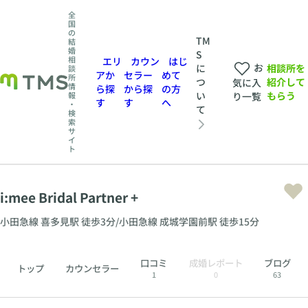
全
国
の
TM
結
婚
S
相
エリ
カウン
はじ
お
相談所を
に
談
アか
セラー
めて
所
紹介して
つ
気に入
情
ら探
から探
の方
もらう
い
報
り一覧
す
す
へ
・
て
検
索
サ
イ
ト
i:mee Bridal Partner +
小田急線 喜多見駅 徒歩3分/小田急線 成城学園前駅 徒歩15分
口コミ
成婚レポート
ブログ
トップ
カウンセラー
1
0
63