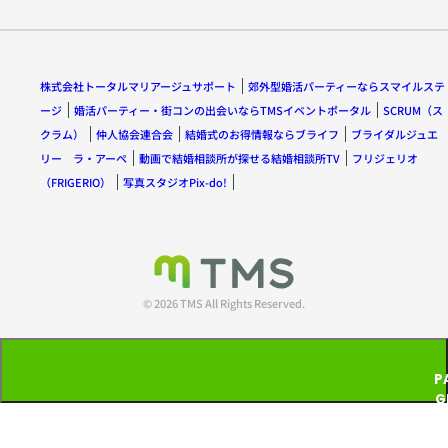
株式会社トータルマリアージュサポート
郊外型婚活パーティーならスマイルステ
ージ
婚活パーティー・街コンの出会いならTMSイベントポータル
SCRUM（ス
クラム）
仲人協会連合会
結婚式のお得情報ならブライフ
ブライダルジュエ
リー ラ・アーペ
動画で結婚相談所が探せる結婚相談所TV
フリジェリオ
（FRIGERIO）
写真スタジオPix-do!
© 2026 TMS All Rights Reserved.
P
G
T