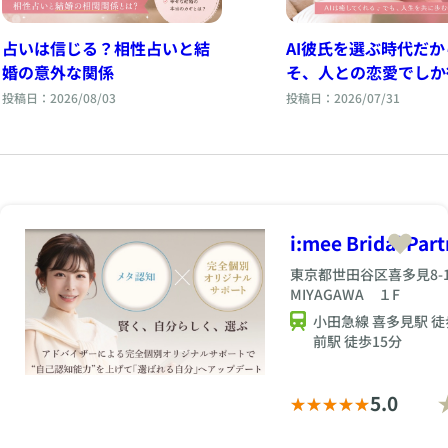
占いは信じる？相性占いと結
AI彼氏を選ぶ時代だか
婚の意外な関係
そ、人との恋愛でしか
ないもの。
投稿日：2026/08/03
投稿日：2026/07/31
i:mee Bridal Part
東京都世田谷区喜多見8-1
MIYAGAWA １F
小田急線 喜多見駅 徒
前駅 徒歩15分
5.0