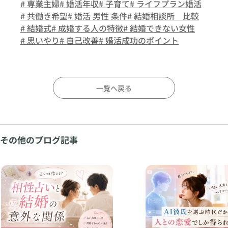
# 専業主婦
# 婚活年収
# 子育て
# ライフプラン婚活
# 共働き希望
# 婚活 男性 条件
# 結婚相談所 比較
# 結婚式
# 成婚する人の特徴
# 結婚できない女性
# 思いやり
# 自己改善
# 婚活成功のポイント
一覧へ戻る
その他のブログ記事