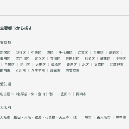
主要都市から探す
東京都
新宿区
｜
渋谷区
｜
中央区
｜
港区
｜
千代田区
｜
江東区
｜
台東区
｜
葛飾区
｜
墨田区
｜
江戸川区
｜
足立区
｜
荒川区
｜
世田谷区
｜
杉並区
｜
練馬区
｜
中野区
｜
目黒区
｜
品川区
｜
大田区
｜
板橋区
｜
豊島区
｜
北区
｜
文京区
｜
武蔵野市
｜
町田市
｜
立川市
｜
八王子市
｜
調布市
｜
西東京市
愛知県
名古屋市（名駅前・栄・金山｜他）
｜
豊田市
｜
岡崎市
大阪府
大阪市（梅田・大阪・難波・心斎橋・天王寺｜他）
｜
堺市
｜
東大阪市
｜
豊中市