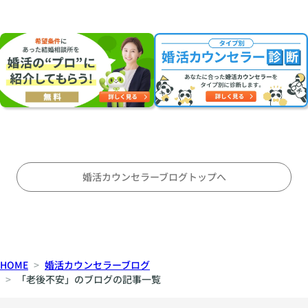
活
奏
結
・
者
婚
お
を
の
見
見
安
合
つ
心
い
け
は
に
る
両
オ
こ
立
ス
と
す
ス
〜
る
メ
対
の
婚活カウンセラーブログトップへ
等
か
な
〜
パ
刺
ー
激
ト
と
HOME
婚活カウンセラーブログ
ナ
安
「老後不安」のブログの記事一覧
ー
定
シ
の