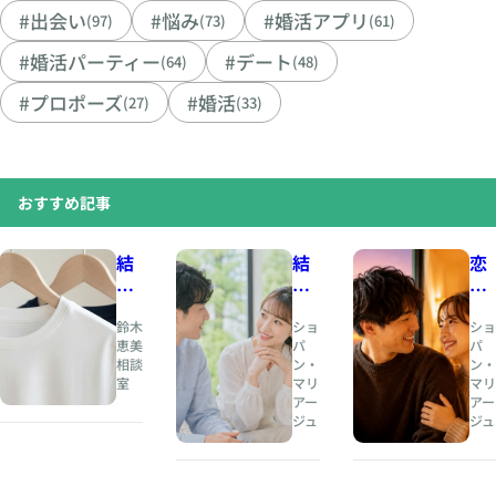
#出会い
#悩み
#婚活アプリ
(97)
(73)
(61)
#婚活パーティー
#デート
(64)
(48)
#プロポーズ
#婚活
(27)
(33)
おすすめ記事
結
結
恋
婚
婚
愛
相
と
の
鈴木
ショ
ショ
談
は
と
恵美
パ
パ
相談
ン・
ン・
所
、
き
室
マリ
マリ
人
め
アー
アー
夏
生
き
ジュ
ジュ
の
の
と
婚
伴
、