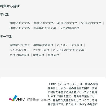
特集から探す
年代別
20代におすすめ
｜
30代におすすめ
｜
40代におすすめ
｜
50代におすすめ
｜
60代におすすめ
｜
中高年におすすめ
｜
シニア婚活応援
テーマ別
成婚率50％以上
｜
再婚希望者向け
｜
ハイステータス向け
｜
シングルマザー・ファザー向け
｜
バツイチの方におすすめ
｜
オタク婚活向け
｜
女性向け
｜
男性向け
「JMIC（ジェイミック）」は、業界の信頼
性の向上とより一層の健全化を図り、真剣
に結婚を希望する独身者にとってより利用
しやすい環境を整え、魅力ある業界とし
て、社会的な責任を果たしていくことを目
指す団体です。私たちは「JMIC」の理念に