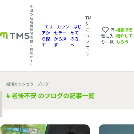
全
国
の
TM
結
婚
S
相
エリ
カウン
はじ
お
相談所を
に
談
アか
セラー
めて
所
紹介して
つ
気に入
情
ら探
から探
の方
もらう
い
報
り一覧
す
す
へ
・
て
検
索
サ
イ
ト
婚活カウンセラーブログ
# 老後不安 のブログの記事一覧