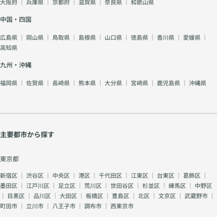
大阪府
｜
兵庫県
｜
京都府
｜
滋賀県
｜
奈良県
｜
和歌山県
中国・四国
広島県
｜
岡山県
｜
鳥取県
｜
島根県
｜
山口県
｜
徳島県
｜
香川県
｜
愛媛県
｜
高知県
九州・沖縄
福岡県
｜
佐賀県
｜
長崎県
｜
熊本県
｜
大分県
｜
宮崎県
｜
鹿児島県
｜
沖縄県
主要都市から探す
東京都
新宿区
｜
渋谷区
｜
中央区
｜
港区
｜
千代田区
｜
江東区
｜
台東区
｜
葛飾区
｜
墨田区
｜
江戸川区
｜
足立区
｜
荒川区
｜
世田谷区
｜
杉並区
｜
練馬区
｜
中野区
｜
目黒区
｜
品川区
｜
大田区
｜
板橋区
｜
豊島区
｜
北区
｜
文京区
｜
武蔵野市
｜
町田市
｜
立川市
｜
八王子市
｜
調布市
｜
西東京市