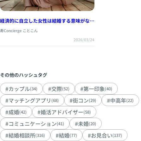
経済的に自立した女性は結婚する意味がな
い？それでも「2倍幸せと安心」を感じる理
寿Concierge ことこん
由
2026/03/24
その他のハッシュタグ
#カップル
#交際
#第一印象
(34)
(52)
(40)
#マッチングアプリ
#街コン
#中高年
(68)
(29)
(22)
#成婚
#婚活アドバイザー
(42)
(58)
#コミュニケーション
#未婚
(41)
(20)
#結婚相談所
#結婚
#お見合い
(316)
(77)
(137)