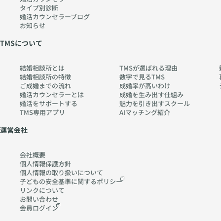
タイプ別診断
〜
err
婚活カウンセラーブログ
htt
y-
お知らせ
ps:
pia
TMSについて
//
no
w
.co
結婚相談所とは
TMSが選ばれる理由
w
m
結婚相談所の特徴
数字で見るTMS
w.
ご成婚までの流れ
成婚率が高いわけ
ch
婚活カウンセラーとは
成婚を生み出す仕組み
婚活をサポートする
魅力を引き出すスクール
err
TMS専用アプリ
AIマッチング紹介
y-
pia
運営会社
no
.co
会社概要
m
個人情報保護方針
個人情報の取り扱いに
ついて
子どもの安全基準に関する
ポリシー
リンクについて
お問い合わせ
会員ログイン