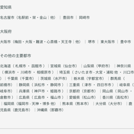
愛知県
名古屋市（名駅前・栄・金山｜他）
｜
豊田市
｜
岡崎市
大阪府
大阪市（梅田・大阪・難波・心斎橋・天王寺｜他）
｜
堺市
｜
東大阪市
｜
豊中市
その他の主要都市
北海道（
札幌市
・
函館市
）｜宮城県（
仙台市
） ｜山梨県（
甲府市
） ｜神奈川県
（
横浜市
・
川崎市
・
相模原市
）｜埼玉県（
さいたま市 - 大宮・浦和 他
・
川口市
）｜千葉県（
千葉市
） ｜茨城県（
水戸市
） ｜栃木県（
宇都宮市
） ｜群馬県（
前橋市
） ｜静岡県（
浜松市
・
静岡市
）｜三重県（
津市
・
四日市市
）｜岐阜県（
岐阜市
） ｜兵庫県（
神戸市
・
姫路市
）｜京都府（
京都市
） ｜岡山県（
岡山市
・
倉敷市
）｜広島県（
広島市
・
福山市
）｜愛媛県（
松山市
） ｜香川県（
高松市
）
｜福岡県（
福岡市 - 天神・博多 他
） ｜熊本県（
熊本市
） ｜大分県（
大分市
） ｜鹿
児島県（
鹿児島市
） ｜沖縄県（
那覇市
）