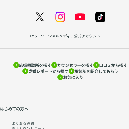
ッ
間
プ
で
の
揺
育
れ
て
る
TMS ソーシャルメディア公式アカウント
方
心
を
を
ア
読
ド
み
結婚相談所を探す
カウンセラーを探す
口コミから探す
ラ
解
成婚レポートから探す
相談所を紹介してもらう
ー
く
お気に入り
心
〜
理
htt
学
ps:
か
//
ら
w
はじめての方へ
考
w
え
w.
よくある質問
る
ch
婚活カウンセラー・