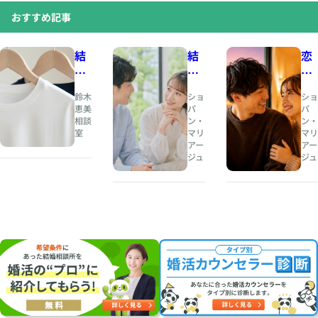
おすすめ記事
結
結
恋
婚
婚
愛
相
と
の
鈴木
ショ
ショ
談
は
と
恵美
パ
パ
相談
ン・
ン・
所
、
き
室
マリ
マリ
人
め
アー
アー
夏
生
き
ジュ
ジュ
の
の
と
婚
伴
、
活
奏
結
・
者
婚
お
を
の
見
見
安
合
つ
心
い
け
は
に
る
両