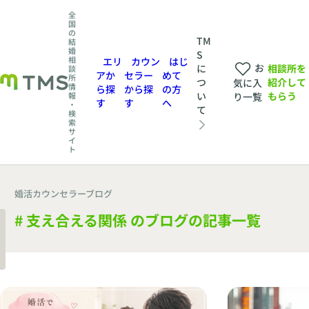
全
国
の
TM
結
婚
S
相
エリ
カウン
はじ
お
相談所を
に
談
アか
セラー
めて
所
紹介して
つ
気に入
情
ら探
から探
の方
もらう
い
報
り一覧
す
す
へ
・
て
検
索
サ
イ
ト
婚活カウンセラーブログ
# 支え合える関係 のブログの記事一覧