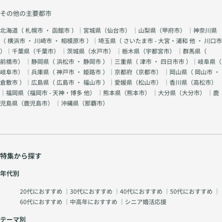
その他の主要都市
北海道（
札幌市
・
函館市
）｜宮城県（
仙台市
） ｜山梨県（
甲府市
） ｜神奈川県
（
横浜市
・
川崎市
・
相模原市
）｜埼玉県（
さいたま市 - 大宮・浦和 他
・
川口市
）｜千葉県（
千葉市
） ｜茨城県（
水戸市
） ｜栃木県（
宇都宮市
） ｜群馬県（
前橋市
） ｜静岡県（
浜松市
・
静岡市
）｜三重県（
津市
・
四日市市
）｜岐阜県（
岐阜市
） ｜兵庫県（
神戸市
・
姫路市
）｜京都府（
京都市
） ｜岡山県（
岡山市
・
倉敷市
）｜広島県（
広島市
・
福山市
）｜愛媛県（
松山市
） ｜香川県（
高松市
）
｜福岡県（
福岡市 - 天神・博多 他
） ｜熊本県（
熊本市
） ｜大分県（
大分市
） ｜鹿
児島県（
鹿児島市
） ｜沖縄県（
那覇市
）
特集から探す
年代別
20代におすすめ
｜
30代におすすめ
｜
40代におすすめ
｜
50代におすすめ
｜
60代におすすめ
｜
中高年におすすめ
｜
シニア婚活応援
テーマ別