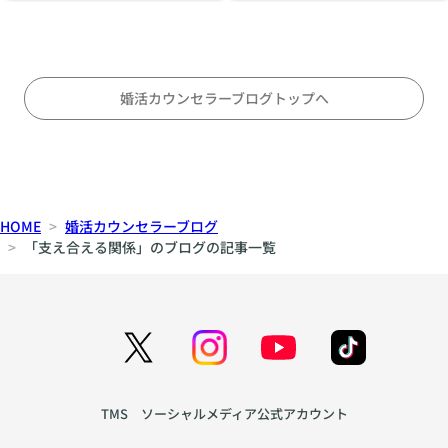
オ
こ
立
ス
と
す
ス
〜
る
メ
対
の
婚活カウンセラーブログトップへ
等
か
な
〜
パ
刺
ー
激
ト
と
HOME
婚活カウンセラーブログ
ナ
安
「支え合える関係」のブログの記事一覧
ー
定
シ
の
ッ
間
プ
で
の
揺
育
れ
て
る
TMS ソーシャルメディア公式アカウント
方
心
を
を