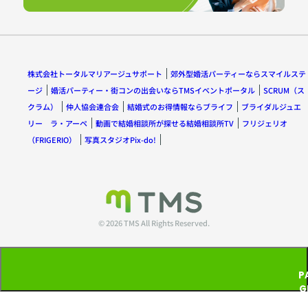
株式会社トータルマリアージュサポート
郊外型婚活パーティーならスマイルステ
ージ
婚活パーティー・街コンの出会いならTMSイベントポータル
SCRUM（ス
クラム）
仲人協会連合会
結婚式のお得情報ならブライフ
ブライダルジュエ
リー ラ・アーペ
動画で結婚相談所が探せる結婚相談所TV
フリジェリオ
（FRIGERIO）
写真スタジオPix-do!
© 2026 TMS All Rights Reserved.
P
G
T