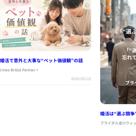
婚活で意外と大事な“ペット価値観”の話
i:mee Bridal Partner +
2026/05/22
婚活は“選ぶ競争
争”です
ブライダル淀川ウィ