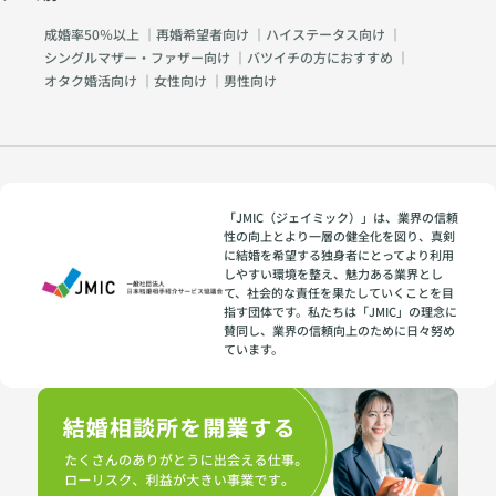
成婚率50％以上
｜
再婚希望者向け
｜
ハイステータス向け
｜
シングルマザー・ファザー向け
｜
バツイチの方におすすめ
｜
オタク婚活向け
｜
女性向け
｜
男性向け
「JMIC（ジェイミック）」は、業界の信頼
性の向上とより一層の健全化を図り、真剣
に結婚を希望する独身者にとってより利用
しやすい環境を整え、魅力ある業界とし
て、社会的な責任を果たしていくことを目
指す団体です。私たちは「JMIC」の理念に
賛同し、業界の信頼向上のために日々努め
ています。