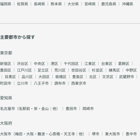
福岡県
｜
佐賀県
｜
長崎県
｜
熊本県
｜
大分県
｜
宮崎県
｜
鹿児島県
｜
沖縄県
主要都市から探す
東京都
新宿区
｜
渋谷区
｜
中央区
｜
港区
｜
千代田区
｜
江東区
｜
台東区
｜
葛飾区
｜
墨田区
｜
江戸川区
｜
足立区
｜
荒川区
｜
世田谷区
｜
杉並区
｜
練馬区
｜
中野区
｜
目黒区
｜
品川区
｜
大田区
｜
板橋区
｜
豊島区
｜
北区
｜
文京区
｜
武蔵野市
｜
町田市
｜
立川市
｜
八王子市
｜
調布市
｜
西東京市
愛知県
名古屋市（名駅前・栄・金山｜他）
｜
豊田市
｜
岡崎市
大阪府
大阪市（梅田・大阪・難波・心斎橋・天王寺｜他）
｜
堺市
｜
東大阪市
｜
豊中市