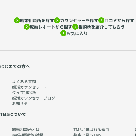
ア
読
ド
み
結婚相談所を探す
カウンセラーを探す
口コミから探す
ラ
解
成婚レポートから探す
相談所を紹介してもらう
ー
く
お気に入り
心
〜
理
htt
学
ps:
か
//
ら
w
はじめての方へ
考
w
え
w.
よくある質問
る
ch
婚活カウンセラー・
タイプ別診断
〜
err
婚活カウンセラーブログ
htt
y-
お知らせ
ps:
pia
TMSについて
//
no
w
.co
結婚相談所とは
TMSが選ばれる理由
w
m
結婚相談所の特徴
数字で見るTMS