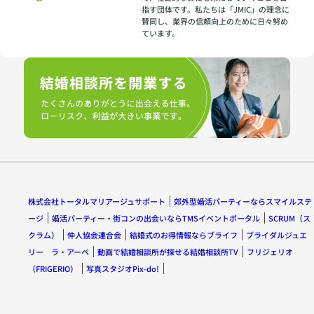
指す団体です。私たちは「JMIC」の理念に
賛同し、業界の信頼向上のために日々努め
ています。
株式会社トータルマリアージュサポート
郊外型婚活パーティーならスマイルステ
ージ
婚活パーティー・街コンの出会いならTMSイベントポータル
SCRUM（ス
クラム）
仲人協会連合会
結婚式のお得情報ならブライフ
ブライダルジュエ
リー ラ・アーペ
動画で結婚相談所が探せる結婚相談所TV
フリジェリオ
（FRIGERIO）
写真スタジオPix-do!