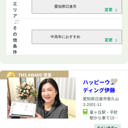
エ
愛知県日進市
リ
変更
ア
そ
の
中高年におすすめ
他
変更
条
件
ハッピーウェ
ディング伊藤
愛知県
日進市香久山
3-2001-11
星ヶ丘駅・平針
駅から車で10分
（駅までの送迎
ラインサポー