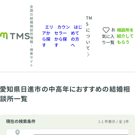
全
国
の
TM
結
婚
S
相
エリ
カウン
はじ
お
相談所を
に
談
アか
セラー
めて
所
紹介して
つ
気に入
情
ら探
から探
の方
もらう
い
報
り一覧
す
す
へ
・
て
検
索
サ
イ
ト
愛知県日進市の中高年におすすめの結婚相
談所一覧
現在の検索条件
1-1 件表示 / 全 1件