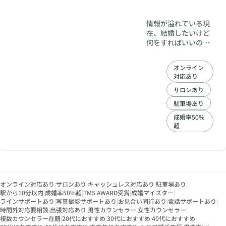
情報が溢れている現
在、結婚したいけど
何をすればいいのか
分からない方・婚活
疲れをしている方も
オンライン
多くいらっしゃるこ
対応あり
とでしょう。 ハッピ
ーウェディング伊藤
サロンあり
では100％あなたの
駐車場あり
味方となり、アドバ
成婚率50%
イザー歴18年の経験
超
とTMSによる最新の
情報と知識を用いて
あなたにぴったりの
パートナーをお探し
いたします。
オンライン対応あり
|
サロンあり
|
キャッシュレス対応あり
|
駐車場あり
|
駅から10分以内
|
成婚率50%超
|
TMS AWARD受賞
|
成婚マイスター
|
ラインサポートあり
|
写真撮影サポートあり
|
お見合い同行あり
|
電話サポートあり
|
時間外対応要相談
|
出張対応あり
|
男性カウンセラー
|
女性カウンセラー
|
複数カウンセラー在籍
|
20代におすすめ
|
30代におすすめ
|
40代におすすめ
|