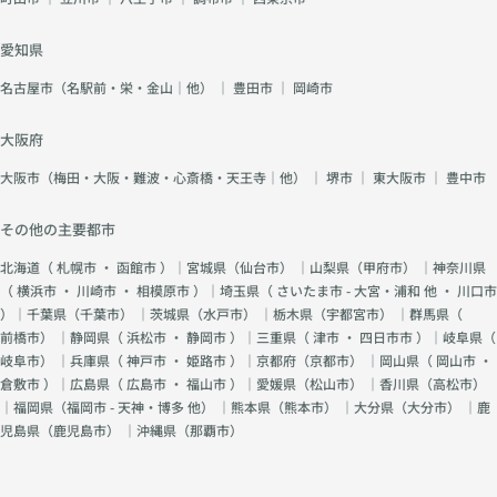
愛知県
名古屋市（名駅前・栄・金山｜他）
｜
豊田市
｜
岡崎市
大阪府
大阪市（梅田・大阪・難波・心斎橋・天王寺｜他）
｜
堺市
｜
東大阪市
｜
豊中市
その他の主要都市
北海道（
札幌市
・
函館市
）｜宮城県（
仙台市
） ｜山梨県（
甲府市
） ｜神奈川県
（
横浜市
・
川崎市
・
相模原市
）｜埼玉県（
さいたま市 - 大宮・浦和 他
・
川口市
）｜千葉県（
千葉市
） ｜茨城県（
水戸市
） ｜栃木県（
宇都宮市
） ｜群馬県（
前橋市
） ｜静岡県（
浜松市
・
静岡市
）｜三重県（
津市
・
四日市市
）｜岐阜県（
岐阜市
） ｜兵庫県（
神戸市
・
姫路市
）｜京都府（
京都市
） ｜岡山県（
岡山市
・
倉敷市
）｜広島県（
広島市
・
福山市
）｜愛媛県（
松山市
） ｜香川県（
高松市
）
｜福岡県（
福岡市 - 天神・博多 他
） ｜熊本県（
熊本市
） ｜大分県（
大分市
） ｜鹿
児島県（
鹿児島市
） ｜沖縄県（
那覇市
）