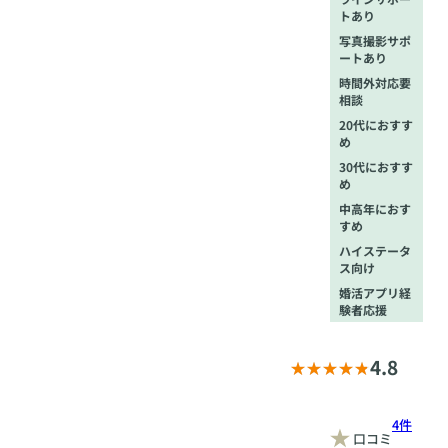
可）、名鉄バス
トあり
門木バス停から
写真撮影サポ
徒歩1分
ートあり
時間外対応要
相談
20代におすす
め
30代におすす
め
中高年におす
すめ
ハイステータ
ス向け
婚活アプリ経
験者応援
4.8
4件
口コミ