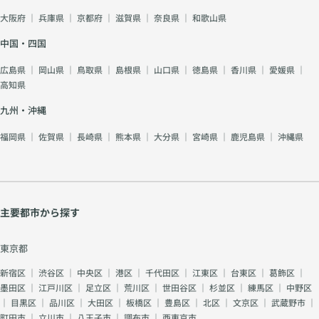
大阪府
｜
兵庫県
｜
京都府
｜
滋賀県
｜
奈良県
｜
和歌山県
中国・四国
広島県
｜
岡山県
｜
鳥取県
｜
島根県
｜
山口県
｜
徳島県
｜
香川県
｜
愛媛県
｜
高知県
九州・沖縄
福岡県
｜
佐賀県
｜
長崎県
｜
熊本県
｜
大分県
｜
宮崎県
｜
鹿児島県
｜
沖縄県
主要都市から探す
東京都
新宿区
｜
渋谷区
｜
中央区
｜
港区
｜
千代田区
｜
江東区
｜
台東区
｜
葛飾区
｜
墨田区
｜
江戸川区
｜
足立区
｜
荒川区
｜
世田谷区
｜
杉並区
｜
練馬区
｜
中野区
｜
目黒区
｜
品川区
｜
大田区
｜
板橋区
｜
豊島区
｜
北区
｜
文京区
｜
武蔵野市
｜
町田市
｜
立川市
｜
八王子市
｜
調布市
｜
西東京市