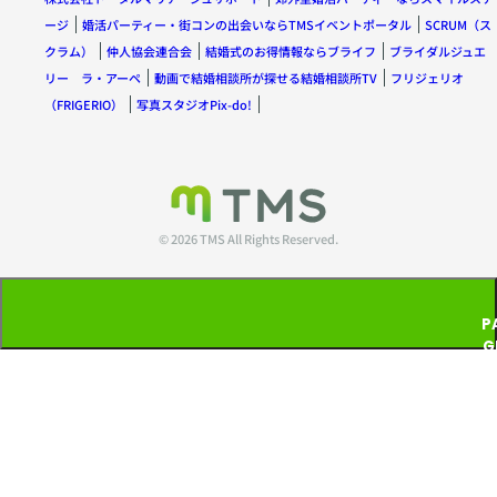
ージ
婚活パーティー・街コンの出会いならTMSイベントポータル
SCRUM（ス
クラム）
仲人協会連合会
結婚式のお得情報ならブライフ
ブライダルジュエ
リー ラ・アーペ
動画で結婚相談所が探せる結婚相談所TV
フリジェリオ
（FRIGERIO）
写真スタジオPix-do!
© 2026 TMS All Rights Reserved.
P
G
T
P