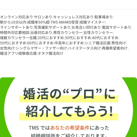
オンライン対応あり
|
サロンあり
|
キャッシュレス対応あり
|
駐車場あり
|
駅から10分以内
|
成婚率50%超
|
TMS AWARD受賞
|
成婚マイスター
|
ラインサポートあり
|
写真撮影サポートあり
|
お見合い同行あり
|
電話サポートあり
|
時間外対応要相談
|
出張対応あり
|
男性カウンセラー
|
女性カウンセラー
|
複数カウンセラー在籍
|
20代におすすめ
|
30代におすすめ
|
40代におすすめ
|
50代におすすめ
|
60代におすすめ
|
中高年におすすめ
|
シニア婚活応援
|
男性向け
|
女性向け
|
シングルマザー・ファザー向け
|
ハイステータス向け
|
再婚希望者向け
|
婚活アプリ経験者応援
|
オタク婚活向け