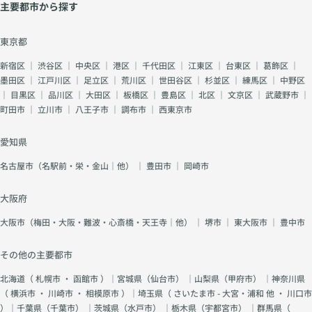
主要都市から探す
東京都
新宿区
｜
渋谷区
｜
中央区
｜
港区
｜
千代田区
｜
江東区
｜
台東区
｜
葛飾区
｜
墨田区
｜
江戸川区
｜
足立区
｜
荒川区
｜
世田谷区
｜
杉並区
｜
練馬区
｜
中野区
｜
目黒区
｜
品川区
｜
大田区
｜
板橋区
｜
豊島区
｜
北区
｜
文京区
｜
武蔵野市
｜
町田市
｜
立川市
｜
八王子市
｜
調布市
｜
西東京市
愛知県
名古屋市（名駅前・栄・金山｜他）
｜
豊田市
｜
岡崎市
大阪府
大阪市（梅田・大阪・難波・心斎橋・天王寺｜他）
｜
堺市
｜
東大阪市
｜
豊中市
その他の主要都市
北海道（
札幌市
・
函館市
）｜宮城県（
仙台市
） ｜山梨県（
甲府市
） ｜神奈川県
（
横浜市
・
川崎市
・
相模原市
）｜埼玉県（
さいたま市 - 大宮・浦和 他
・
川口市
）｜千葉県（
千葉市
） ｜茨城県（
水戸市
） ｜栃木県（
宇都宮市
） ｜群馬県（