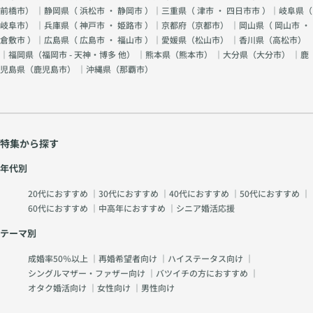
前橋市
） ｜静岡県（
浜松市
・
静岡市
）｜三重県（
津市
・
四日市市
）｜岐阜県（
岐阜市
） ｜兵庫県（
神戸市
・
姫路市
）｜京都府（
京都市
） ｜岡山県（
岡山市
・
倉敷市
）｜広島県（
広島市
・
福山市
）｜愛媛県（
松山市
） ｜香川県（
高松市
）
｜福岡県（
福岡市 - 天神・博多 他
） ｜熊本県（
熊本市
） ｜大分県（
大分市
） ｜鹿
児島県（
鹿児島市
） ｜沖縄県（
那覇市
）
特集から探す
年代別
20代におすすめ
｜
30代におすすめ
｜
40代におすすめ
｜
50代におすすめ
｜
60代におすすめ
｜
中高年におすすめ
｜
シニア婚活応援
テーマ別
成婚率50％以上
｜
再婚希望者向け
｜
ハイステータス向け
｜
シングルマザー・ファザー向け
｜
バツイチの方におすすめ
｜
オタク婚活向け
｜
女性向け
｜
男性向け