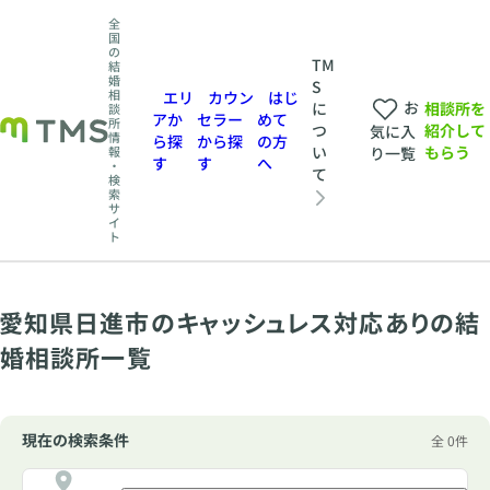
全
国
の
TM
結
婚
S
相
エリ
カウン
はじ
お
相談所を
に
談
アか
セラー
めて
所
紹介して
つ
気に入
情
ら探
から探
の方
もらう
い
報
り一覧
す
す
へ
・
て
検
索
サ
イ
ト
愛知県日進市のキャッシュレス対応ありの結
婚相談所一覧
現在の検索条件
全 0件