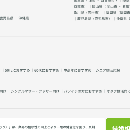
三重県（
津市
・
四日市市
）｜岐阜
京都市
） ｜岡山県（
岡山市
・
倉敷
香川県（
高松市
） ｜福岡県（
福岡市
鹿児島県
｜
沖縄県
｜鹿児島県（
鹿児島市
） ｜沖縄県
め
｜
50代におすすめ
｜
60代におすすめ
｜
中高年におすすめ
｜
シニア婚活応援
向け
｜
シングルマザー・ファザー向け
｜
バツイチの方におすすめ
｜
オタク婚活向
イミック）」は、業界の信頼性の向上とより一層の健全化を図り、真剣