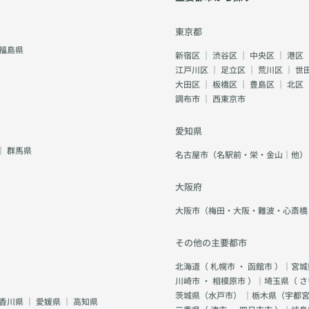
東京都
福島県
新宿区
｜
渋谷区
｜
中央区
｜
港区
江戸川区
｜
足立区
｜
荒川区
｜
世
大田区
｜
板橋区
｜
豊島区
｜
北区
調布市
｜
西東京市
愛知県
｜
群馬県
名古屋市（名駅前・栄・金山｜他）
大阪府
大阪市（梅田・大阪・難波・心斎橋
その他の主要都市
北海道（
札幌市
・
函館市
）｜宮城
川崎市
・
相模原市
）｜埼玉県（
さ
茨城県（
水戸市
） ｜栃木県（
宇都
香川県
｜
愛媛県
｜
高知県