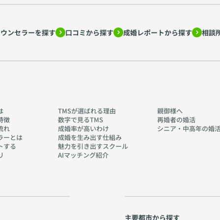
カウンセラーを探す
口コミから探す
成婚レポートから探す
相談
は
TMSが選ばれる理由
親御様へ
特徴
数字で見るTMS
再婚者の婚活
流れ
成婚率が高いわけ
シニア・中高年の婚
ラーとは
成婚を生み出す仕組み
トする
魅力を引き出すスクール
リ
AIマッチング紹介
主要都市から探す