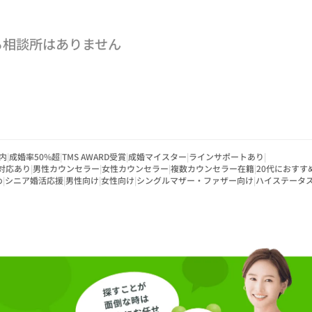
る相談所はありません
内
|
成婚率50%超
|
TMS AWARD受賞
|
成婚マイスター
|
ラインサポートあり
|
対応あり
|
男性カウンセラー
|
女性カウンセラー
|
複数カウンセラー在籍
|
20代におすす
め
|
シニア婚活応援
|
男性向け
|
女性向け
|
シングルマザー・ファザー向け
|
ハイステータ