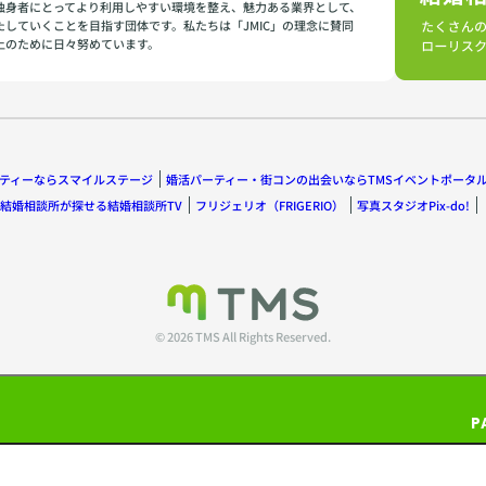
独身者にとってより利用しやすい環境を整え、魅力ある業界として、
たしていくことを目指す団体です。私たちは「JMIC」の理念に賛同
上のために日々努めています。
ティーならスマイルステージ
婚活パーティー・街コンの出会いならTMSイベントポータ
結婚相談所が探せる結婚相談所TV
フリジェリオ（FRIGERIO）
写真スタジオPix-do!
© 2026 TMS All Rights Reserved.
P