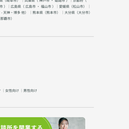
県（
岐阜市
） ｜兵庫県（
神戸市
・
姫路市
）｜京都府（
市
）｜広島県（
広島市
・
福山市
）｜愛媛県（
松山市
） ｜
 - 天神・博多 他
） ｜熊本県（
熊本市
） ｜大分県（
大分市
）
（
那覇市
）
け
｜
女性向け
｜
男性向け