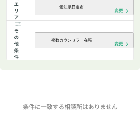
エ
愛知県日進市
リ
変更
ア
そ
の
複数カウンセラー在籍
他
変更
条
件
条件に一致する相談所はありません