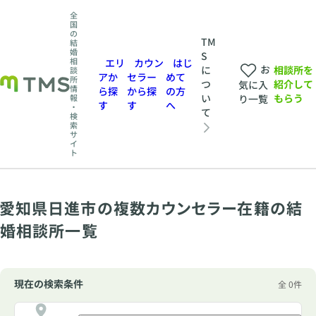
全
国
の
TM
結
婚
S
相
エリ
カウン
はじ
お
相談所を
に
談
アか
セラー
めて
所
紹介して
つ
気に入
情
ら探
から探
の方
もらう
い
報
り一覧
す
す
へ
・
て
検
索
サ
イ
ト
愛知県日進市の複数カウンセラー在籍の結
婚相談所一覧
現在の検索条件
全 0件