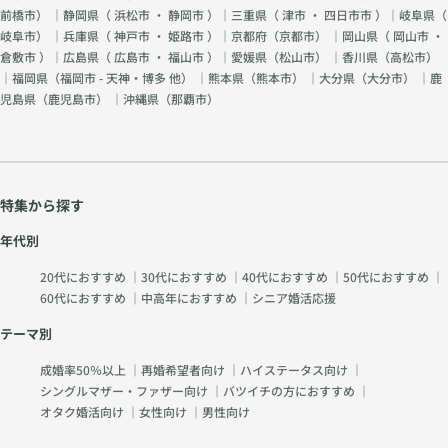
前橋市
） ｜静岡県（
浜松市
・
静岡市
）｜三重県（
津市
・
四日市市
）｜岐阜県（
岐阜市
） ｜兵庫県（
神戸市
・
姫路市
）｜京都府（
京都市
） ｜岡山県（
岡山市
・
倉敷市
）｜広島県（
広島市
・
福山市
）｜愛媛県（
松山市
） ｜香川県（
高松市
）
｜福岡県（
福岡市 - 天神・博多 他
） ｜熊本県（
熊本市
） ｜大分県（
大分市
） ｜鹿
児島県（
鹿児島市
） ｜沖縄県（
那覇市
）
特集から探す
年代別
20代におすすめ
｜
30代におすすめ
｜
40代におすすめ
｜
50代におすすめ
｜
60代におすすめ
｜
中高年におすすめ
｜
シニア婚活応援
テーマ別
成婚率50％以上
｜
再婚希望者向け
｜
ハイステータス向け
｜
シングルマザー・ファザー向け
｜
バツイチの方におすすめ
｜
オタク婚活向け
｜
女性向け
｜
男性向け