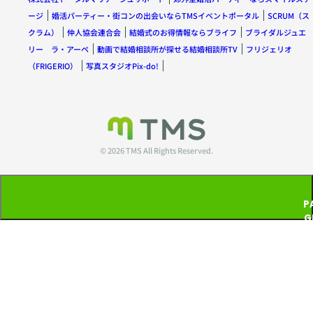
ージ
婚活パーティー・街コンの出会いならTMSイベントポータル
SCRUM（ス
クラム）
仲人協会連合会
結婚式のお得情報ならブライフ
ブライダルジュエ
リー ラ・アーペ
動画で結婚相談所が探せる結婚相談所TV
フリジェリオ
（FRIGERIO）
写真スタジオPix-do!
© 2026 TMS All Rights Reserved.
P
G
T
P