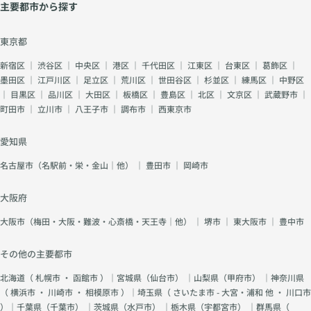
主要都市から探す
東京都
新宿区
｜
渋谷区
｜
中央区
｜
港区
｜
千代田区
｜
江東区
｜
台東区
｜
葛飾区
｜
墨田区
｜
江戸川区
｜
足立区
｜
荒川区
｜
世田谷区
｜
杉並区
｜
練馬区
｜
中野区
｜
目黒区
｜
品川区
｜
大田区
｜
板橋区
｜
豊島区
｜
北区
｜
文京区
｜
武蔵野市
｜
町田市
｜
立川市
｜
八王子市
｜
調布市
｜
西東京市
愛知県
名古屋市（名駅前・栄・金山｜他）
｜
豊田市
｜
岡崎市
大阪府
大阪市（梅田・大阪・難波・心斎橋・天王寺｜他）
｜
堺市
｜
東大阪市
｜
豊中市
その他の主要都市
北海道（
札幌市
・
函館市
）｜宮城県（
仙台市
） ｜山梨県（
甲府市
） ｜神奈川県
（
横浜市
・
川崎市
・
相模原市
）｜埼玉県（
さいたま市 - 大宮・浦和 他
・
川口市
）｜千葉県（
千葉市
） ｜茨城県（
水戸市
） ｜栃木県（
宇都宮市
） ｜群馬県（