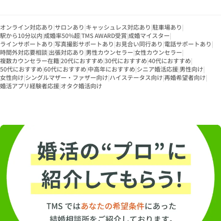
オンライン対応あり
|
サロンあり
|
キャッシュレス対応あり
|
駐車場あり
|
駅から10分以内
|
成婚率50%超
|
TMS AWARD受賞
|
成婚マイスター
|
ラインサポートあり
|
写真撮影サポートあり
|
お見合い同行あり
|
電話サポートあり
|
時間外対応要相談
|
出張対応あり
|
男性カウンセラー
|
女性カウンセラー
|
複数カウンセラー在籍
|
20代におすすめ
|
30代におすすめ
|
40代におすすめ
|
50代におすすめ
|
60代におすすめ
|
中高年におすすめ
|
シニア婚活応援
|
男性向け
|
女性向け
|
シングルマザー・ファザー向け
|
ハイステータス向け
|
再婚希望者向け
|
婚活アプリ経験者応援
|
オタク婚活向け