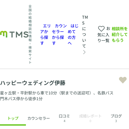
全
国
の
TM
結
婚
S
相
エリ
カウン
はじ
お
相談所を
に
談
アか
セラー
めて
所
紹介して
つ
気に入
情
ら探
から探
の方
もらう
い
報
り一覧
す
す
へ
・
て
検
索
サ
イ
ト
ハッピーウェディング伊藤
星ヶ丘駅・平針駅から車で10分（駅までの送迎可）、名鉄バス
門木バス停から徒歩1分
口コミ
成婚レポート
ブログ
トップ
カウンセラー
4
0
3