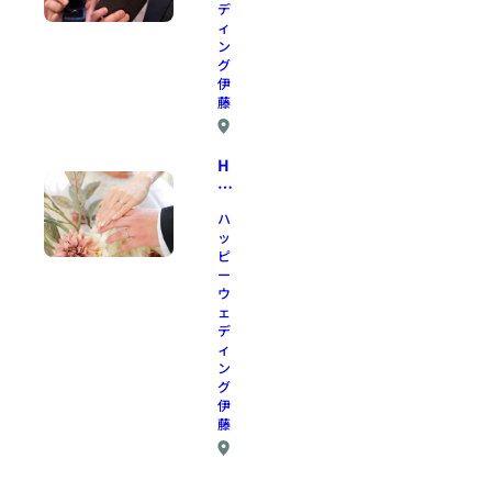
デ
ル
ィ
な
ン
言
グ
葉
伊
藤
で
す
星
‼
H
ヶ
a
丘
駅
p
ハ
・
p
ッ
平
y
ピ
針
W
ー
駅
ウ
e
か
ェ
d
デ
ら
di
ィ
車
n
ン
で
g
グ
10
幸
伊
分
藤
せ
（
な
駅
星
結
ま
ヶ