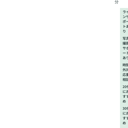
分
ラ
ン
ポ
ト
り
写
撮
サ
ー
あ
時
外
応
相
20
に
す
め
30
に
す
め