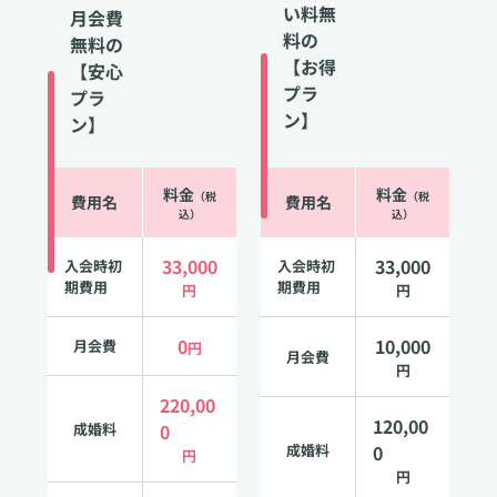
い料無
月会費
料の
無料の
【お得
【安心
プラ
プラ
ン】
ン】
料金
料金
（税
（税
費用名
費用名
込）
込）
33,000
33,000
入会時初
入会時初
期費用
期費用
円
円
0
10,000
月会費
円
月会費
円
220,00
120,00
成婚料
0
成婚料
0
円
円