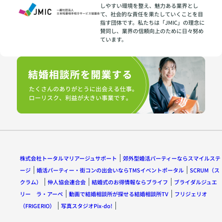
しやすい環境を整え、魅力ある業界とし
て、社会的な責任を果たしていくことを目
指す団体です。私たちは「JMIC」の理念に
賛同し、業界の信頼向上のために日々努め
ています。
株式会社トータルマリアージュサポート
郊外型婚活パーティーならスマイルステ
ージ
婚活パーティー・街コンの出会いならTMSイベントポータル
SCRUM（ス
クラム）
仲人協会連合会
結婚式のお得情報ならブライフ
ブライダルジュエ
リー ラ・アーペ
動画で結婚相談所が探せる結婚相談所TV
フリジェリオ
（FRIGERIO）
写真スタジオPix-do!