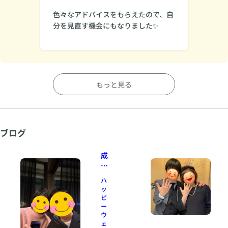
色々なアドバイスをもらえたので、自
分を見直す機会にもなりました✨
もっと見る
ブログ
成
婚
者
ハ
か
ッ
ら
ピ
の
ー
ウ
リ
ェ
ア