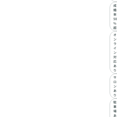
成
婚
率
50
%
超
オ
ン
ラ
イ
ン
対
応
あ
り
サ
ロ
ン
あ
り
駐
車
場
あ