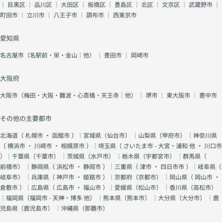
｜
目黒区
｜
品川区
｜
大田区
｜
板橋区
｜
豊島区
｜
北区
｜
文京区
｜
武蔵野市
｜
町田市
｜
立川市
｜
八王子市
｜
調布市
｜
西東京市
愛知県
名古屋市（名駅前・栄・金山｜他）
｜
豊田市
｜
岡崎市
大阪府
大阪市（梅田・大阪・難波・心斎橋・天王寺｜他）
｜
堺市
｜
東大阪市
｜
豊中市
その他の主要都市
北海道（
札幌市
・
函館市
）｜宮城県（
仙台市
） ｜山梨県（
甲府市
） ｜神奈川県
（
横浜市
・
川崎市
・
相模原市
）｜埼玉県（
さいたま市 - 大宮・浦和 他
・
川口市
）｜千葉県（
千葉市
） ｜茨城県（
水戸市
） ｜栃木県（
宇都宮市
） ｜群馬県（
前橋市
） ｜静岡県（
浜松市
・
静岡市
）｜三重県（
津市
・
四日市市
）｜岐阜県（
岐阜市
） ｜兵庫県（
神戸市
・
姫路市
）｜京都府（
京都市
） ｜岡山県（
岡山市
・
倉敷市
）｜広島県（
広島市
・
福山市
）｜愛媛県（
松山市
） ｜香川県（
高松市
）
｜福岡県（
福岡市 - 天神・博多 他
） ｜熊本県（
熊本市
） ｜大分県（
大分市
） ｜鹿
児島県（
鹿児島市
） ｜沖縄県（
那覇市
）