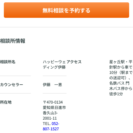
婚
で
丘
を
の
無料相談を予約する
駅
め
送
・
ざ
迎
平
し
可
針
て
）
駅
、
💕
か
相談所情報
名
ら
鉄
車
バ
で
ス
10
相談所名
ハッピーウェ
アクセス
星ヶ丘駅・平
門
分
ディング伊藤
針駅から車で
木
（
10分（駅まで
バ
の送迎可）、
駅
ス
名鉄バス 門
ま
カウンセラー
伊藤 一恵
停
木バス停から
で
か
徒歩1分
の
ら
送
所在地
〒
470-0134
徒
迎
愛知県
日進市
歩
可
香久山3-
1
）
2001-11
分
、
TEL.
052-
名
807-1527