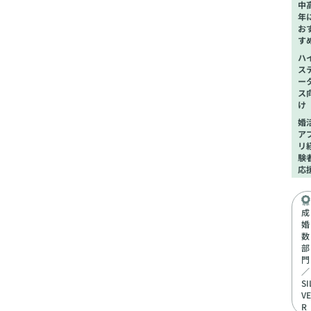
中
年
お
す
ハ
ス
ー
ス
け
婚
ア
リ
験
応
成
婚
数
部
門
／
SI
VE
R