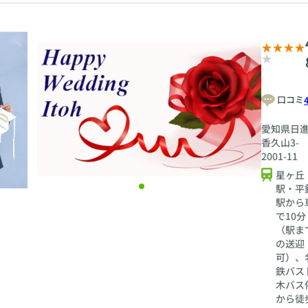
口コミ
愛知県日
香久山3-
2001-11
星ヶ丘
駅・平
駅から
で10分
（駅ま
の送迎
可）、
鉄バス 
木バス
から徒