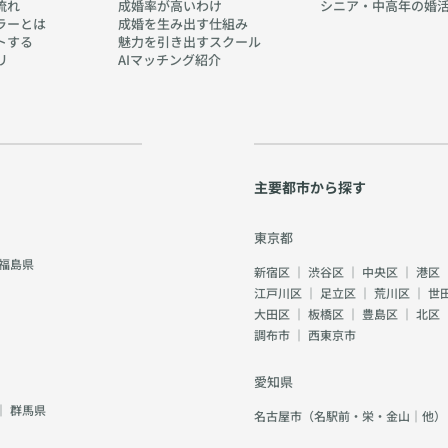
流れ
成婚率が高いわけ
シニア・中高年の婚
ラーとは
成婚を生み出す仕組み
トする
魅力を引き出すスクール
リ
AIマッチング紹介
主要都市から探す
東京都
福島県
新宿区
｜
渋谷区
｜
中央区
｜
港区
江戸川区
｜
足立区
｜
荒川区
｜
世
大田区
｜
板橋区
｜
豊島区
｜
北区
調布市
｜
西東京市
愛知県
｜
群馬県
名古屋市（名駅前・栄・金山｜他）