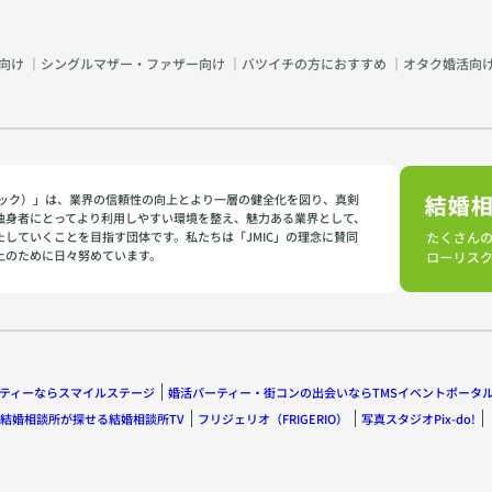
向け
｜
シングルマザー・ファザー向け
｜
バツイチの方におすすめ
｜
オタク婚活向
イミック）」は、業界の信頼性の向上とより一層の健全化を図り、真剣
独身者にとってより利用しやすい環境を整え、魅力ある業界として、
たしていくことを目指す団体です。私たちは「JMIC」の理念に賛同
上のために日々努めています。
ティーならスマイルステージ
婚活パーティー・街コンの出会いならTMSイベントポータ
結婚相談所が探せる結婚相談所TV
フリジェリオ（FRIGERIO）
写真スタジオPix-do!