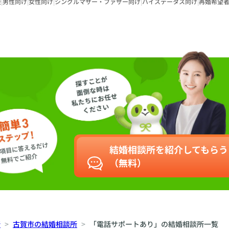
援
|
男性向け
|
女性向け
|
シングルマザー・ファザー向け
|
ハイステータス向け
|
再婚希望
結婚相談所を紹介してもらう
（無料）
所
古賀市の結婚相談所
「電話サポートあり」の結婚相談所一覧