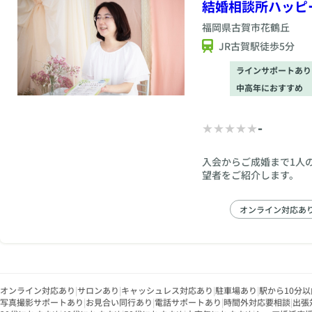
結婚相談所ハッピ
福岡県
古賀市花鶴丘
JR古賀駅徒歩5分
ラインサポートあり
中高年におすすめ
-
入会からご成婚まで1人
望者をご紹介します。
オンライン対応あ
オンライン対応あり
|
サロンあり
|
キャッシュレス対応あり
|
駐車場あり
|
駅から10分以
写真撮影サポートあり
|
お見合い同行あり
|
電話サポートあり
|
時間外対応要相談
|
出張