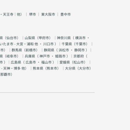
・天王寺｜他）
｜
堺市
｜
東大阪市
｜
豊中市
県（
仙台市
） ｜山梨県（
甲府市
） ｜神奈川県（
横浜市
・
いたま市 - 大宮・浦和 他
・
川口市
）｜千葉県（
千葉市
） ｜
宮市
） ｜群馬県（
前橋市
） ｜静岡県（
浜松市
・
静岡市
）｜
県（
岐阜市
） ｜兵庫県（
神戸市
・
姫路市
）｜京都府（
市
）｜広島県（
広島市
・
福山市
）｜愛媛県（
松山市
） ｜
 - 天神・博多 他
） ｜熊本県（
熊本市
） ｜大分県（
大分市
）
（
那覇市
）