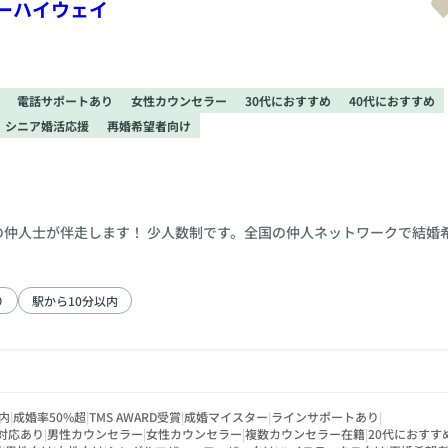
ーハイウェイ
電話サポートあり
女性カウンセラー
30代におすすめ
40代におすすめ
シニア婚活応援
再婚希望者向け
の仲人士が伴走します！ 少人数制です。全国の仲人ネットワークで結婚
り
駅から10分以内
内
|
成婚率50%超
|
TMS AWARD受賞
|
成婚マイスター
|
ラインサポートあり
|
対応あり
|
男性カウンセラー
|
女性カウンセラー
|
複数カウンセラー在籍
|
20代におすす