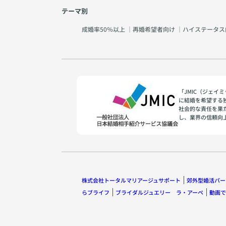
テーマ別
成婚率50％以上
｜
再婚希望者向け
｜
ハイステータス
「JMIC（ジェ
に結婚を希望する
社会的な責任を果
し、業界の信頼向
株式会社トータルマリアージュサポート
郊外型婚活パー
らブライフ
ブライダルジュエリー ラ・アーペ
動画で