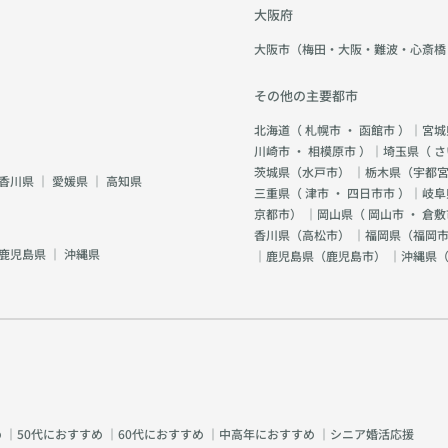
大阪府
大阪市（梅田・大阪・難波・心斎橋
その他の主要都市
北海道（
札幌市
・
函館市
）｜宮城
川崎市
・
相模原市
）｜埼玉県（
さ
茨城県（
水戸市
） ｜栃木県（
宇都
香川県
｜
愛媛県
｜
高知県
三重県（
津市
・
四日市市
）｜岐阜
京都市
） ｜岡山県（
岡山市
・
倉敷
香川県（
高松市
） ｜福岡県（
福岡市
鹿児島県
｜
沖縄県
｜鹿児島県（
鹿児島市
） ｜沖縄県
め
｜
50代におすすめ
｜
60代におすすめ
｜
中高年におすすめ
｜
シニア婚活応援