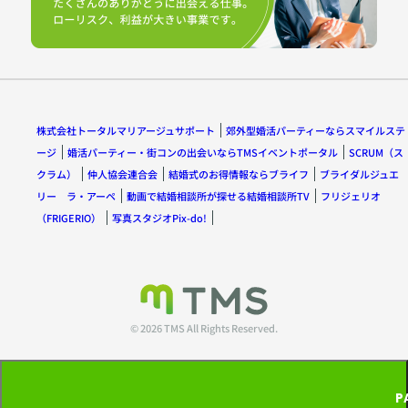
株式会社トータルマリアージュサポート
郊外型婚活パーティーならスマイルステ
ージ
婚活パーティー・街コンの出会いならTMSイベントポータル
SCRUM（ス
クラム）
仲人協会連合会
結婚式のお得情報ならブライフ
ブライダルジュエ
リー ラ・アーペ
動画で結婚相談所が探せる結婚相談所TV
フリジェリオ
（FRIGERIO）
写真スタジオPix-do!
© 2026 TMS All Rights Reserved.
P