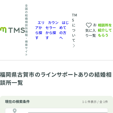
全
国
の
TM
結
婚
S
相
エリ
カウン
はじ
お
相談所を
に
談
アか
セラー
めて
所
紹介して
つ
気に入
情
ら探
から探
の方
もらう
い
報
り一覧
す
す
へ
・
て
検
索
サ
イ
ト
福岡県古賀市のラインサポートありの結婚相
談所一覧
現在の検索条件
1-1 件表示 / 全 1件