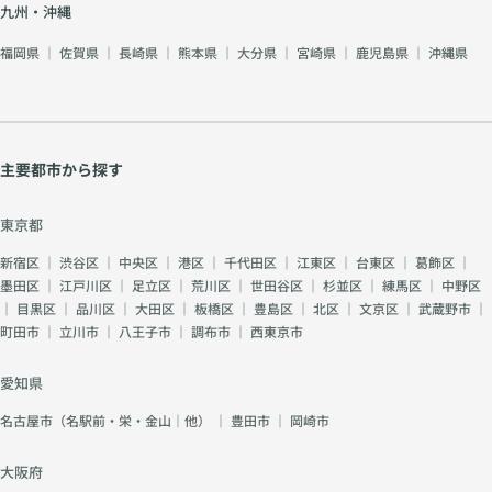
九州・沖縄
福岡県
｜
佐賀県
｜
長崎県
｜
熊本県
｜
大分県
｜
宮崎県
｜
鹿児島県
｜
沖縄県
主要都市から探す
東京都
新宿区
｜
渋谷区
｜
中央区
｜
港区
｜
千代田区
｜
江東区
｜
台東区
｜
葛飾区
｜
墨田区
｜
江戸川区
｜
足立区
｜
荒川区
｜
世田谷区
｜
杉並区
｜
練馬区
｜
中野区
｜
目黒区
｜
品川区
｜
大田区
｜
板橋区
｜
豊島区
｜
北区
｜
文京区
｜
武蔵野市
｜
町田市
｜
立川市
｜
八王子市
｜
調布市
｜
西東京市
愛知県
名古屋市（名駅前・栄・金山｜他）
｜
豊田市
｜
岡崎市
大阪府