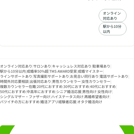
す。全国の仲人ネッ
トワークで結婚希望
オンライン
者をご紹介します。
対応あり
駅から10分
以内
オンライン対応あり
|
サロンあり
|
キャッシュレス対応あり
|
駐車場あり
|
駅から10分以内
|
成婚率50%超
|
TMS AWARD受賞
|
成婚マイスター
|
ラインサポートあり
|
写真撮影サポートあり
|
お見合い同行あり
|
電話サポートあり
|
時間外対応要相談
|
出張対応あり
|
男性カウンセラー
|
女性カウンセラー
|
複数カウンセラー在籍
|
20代におすすめ
|
30代におすすめ
|
40代におすすめ
|
50代におすすめ
|
中高年におすすめ
|
シニア婚活応援
|
男性向け
|
女性向け
|
シングルマザー・ファザー向け
|
ハイステータス向け
|
再婚希望者向け
|
バツイチの方におすすめ
|
婚活アプリ経験者応援
|
オタク婚活向け