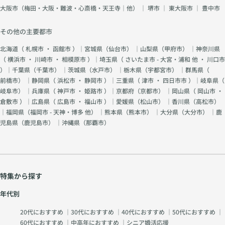
大阪市（梅田・大阪・難波・心斎橋・天王寺｜他）
｜
堺市
｜
東大阪市
｜
豊中市
その他の主要都市
北海道（
札幌市
・
函館市
）｜宮城県（
仙台市
） ｜山梨県（
甲府市
） ｜神奈川県
（
横浜市
・
川崎市
・
相模原市
）｜埼玉県（
さいたま市 - 大宮・浦和 他
・
川口市
）｜千葉県（
千葉市
） ｜茨城県（
水戸市
） ｜栃木県（
宇都宮市
） ｜群馬県（
前橋市
） ｜静岡県（
浜松市
・
静岡市
）｜三重県（
津市
・
四日市市
）｜岐阜県（
岐阜市
） ｜兵庫県（
神戸市
・
姫路市
）｜京都府（
京都市
） ｜岡山県（
岡山市
・
倉敷市
）｜広島県（
広島市
・
福山市
）｜愛媛県（
松山市
） ｜香川県（
高松市
）
｜福岡県（
福岡市 - 天神・博多 他
） ｜熊本県（
熊本市
） ｜大分県（
大分市
） ｜鹿
児島県（
鹿児島市
） ｜沖縄県（
那覇市
）
特集から探す
年代別
20代におすすめ
｜
30代におすすめ
｜
40代におすすめ
｜
50代におすすめ
｜
60代におすすめ
｜
中高年におすすめ
｜
シニア婚活応援