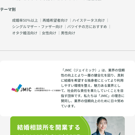
テーマ別
成婚率50％以上
｜
再婚希望者向け
｜
ハイステータス向け
｜
シングルマザー・ファザー向け
｜
バツイチの方におすすめ
｜
オタク婚活向け
｜
女性向け
｜
男性向け
「JMIC（ジェイミック）」は、業界の信頼
性の向上とより一層の健全化を図り、真剣
に結婚を希望する独身者にとってより利用
しやすい環境を整え、魅力ある業界とし
て、社会的な責任を果たしていくことを目
指す団体です。私たちは「JMIC」の理念に
賛同し、業界の信頼向上のために日々努め
ています。