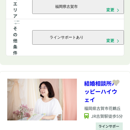
エ
福岡県古賀市
リ
変更
ア
そ
の
ラインサポートあり
他
変更
条
件
結婚相談所ハ
ッピーハイウ
ェイ
福岡県
古賀市花鶴丘
JR古賀駅徒歩5分
ラインサポー