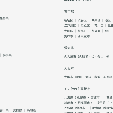
東京都
福島県
新宿区
｜
渋谷区
｜
中央区
｜
港区
江戸川区
｜
足立区
｜
荒川区
｜
世
大田区
｜
板橋区
｜
豊島区
｜
北区
調布市
｜
西東京市
愛知県
｜
群馬県
名古屋市（名駅前・栄・金山｜他）
大阪府
大阪市（梅田・大阪・難波・心斎橋
その他の主要都市
北海道（
札幌市
・
函館市
）｜宮城
川崎市
・
相模原市
）｜埼玉県（
さ
茨城県（
水戸市
） ｜栃木県（
宇都
香川県
｜
愛媛県
｜
高知県