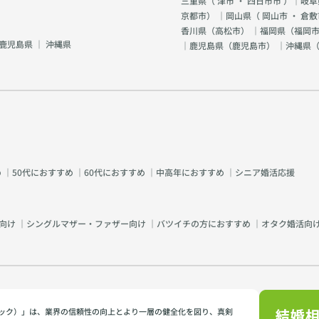
三重県（
津市
・
四日市市
）｜岐阜
京都市
） ｜岡山県（
岡山市
・
倉敷
香川県（
高松市
） ｜福岡県（
福岡市
鹿児島県
｜
沖縄県
｜鹿児島県（
鹿児島市
） ｜沖縄県
め
｜
50代におすすめ
｜
60代におすすめ
｜
中高年におすすめ
｜
シニア婚活応援
向け
｜
シングルマザー・ファザー向け
｜
バツイチの方におすすめ
｜
オタク婚活向
イミック）」は、業界の信頼性の向上とより一層の健全化を図り、真剣