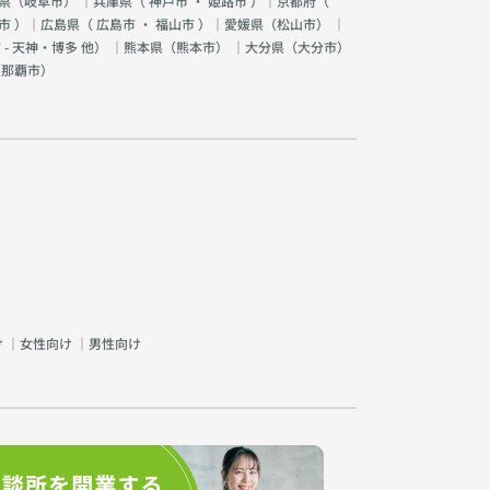
県（
岐阜市
） ｜兵庫県（
神戸市
・
姫路市
）｜京都府（
市
）｜広島県（
広島市
・
福山市
）｜愛媛県（
松山市
） ｜
 - 天神・博多 他
） ｜熊本県（
熊本市
） ｜大分県（
大分市
）
（
那覇市
）
け
｜
女性向け
｜
男性向け