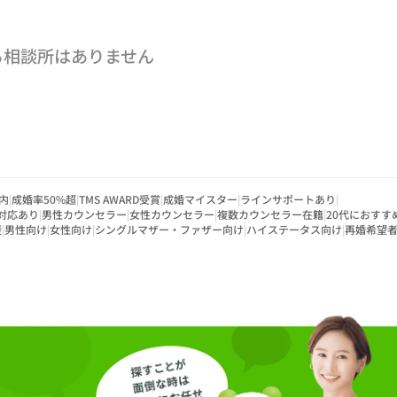
る相談所はありません
内
|
成婚率50%超
|
TMS AWARD受賞
|
成婚マイスター
|
ラインサポートあり
|
対応あり
|
男性カウンセラー
|
女性カウンセラー
|
複数カウンセラー在籍
|
20代におすす
援
|
男性向け
|
女性向け
|
シングルマザー・ファザー向け
|
ハイステータス向け
|
再婚希望