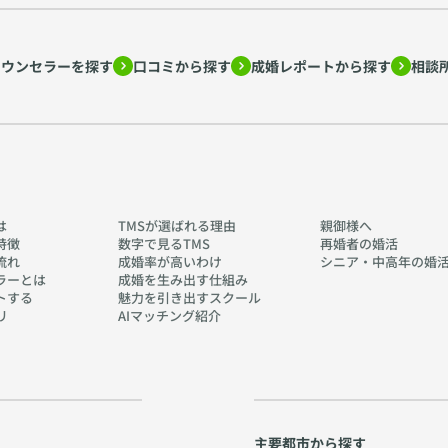
カウンセラーを探す
口コミから探す
成婚レポートから探す
相談
は
TMSが選ばれる理由
親御様へ
特徴
数字で見るTMS
再婚者の婚活
流れ
成婚率が高いわけ
シニア・中高年の婚
ラーとは
成婚を生み出す仕組み
トする
魅力を引き出すスクール
リ
AIマッチング紹介
主要都市から探す