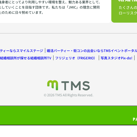
独身者にとってより利用しやすい環境を整え、魅力ある業界として、
たしていくことを目指す団体です。私たちは「JMIC」の理念に賛同
上のために日々努めています。
ティーならスマイルステージ
婚活パーティー・街コンの出会いならTMSイベントポータ
結婚相談所が探せる結婚相談所TV
フリジェリオ（FRIGERIO）
写真スタジオPix-do!
© 2026 TMS All Rights Reserved.
P