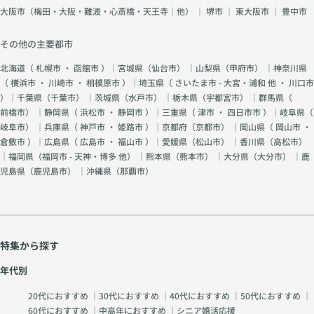
大阪市（梅田・大阪・難波・心斎橋・天王寺｜他）
｜
堺市
｜
東大阪市
｜
豊中市
その他の主要都市
北海道（
札幌市
・
函館市
）｜宮城県（
仙台市
） ｜山梨県（
甲府市
） ｜神奈川県
（
横浜市
・
川崎市
・
相模原市
）｜埼玉県（
さいたま市 - 大宮・浦和 他
・
川口市
）｜千葉県（
千葉市
） ｜茨城県（
水戸市
） ｜栃木県（
宇都宮市
） ｜群馬県（
前橋市
） ｜静岡県（
浜松市
・
静岡市
）｜三重県（
津市
・
四日市市
）｜岐阜県（
岐阜市
） ｜兵庫県（
神戸市
・
姫路市
）｜京都府（
京都市
） ｜岡山県（
岡山市
・
倉敷市
）｜広島県（
広島市
・
福山市
）｜愛媛県（
松山市
） ｜香川県（
高松市
）
｜福岡県（
福岡市 - 天神・博多 他
） ｜熊本県（
熊本市
） ｜大分県（
大分市
） ｜鹿
児島県（
鹿児島市
） ｜沖縄県（
那覇市
）
特集から探す
年代別
20代におすすめ
｜
30代におすすめ
｜
40代におすすめ
｜
50代におすすめ
｜
60代におすすめ
｜
中高年におすすめ
｜
シニア婚活応援