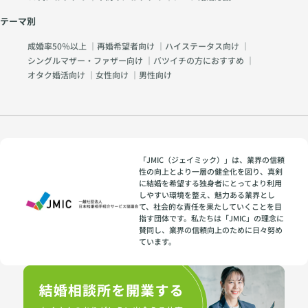
テーマ別
成婚率50％以上
｜
再婚希望者向け
｜
ハイステータス向け
｜
シングルマザー・ファザー向け
｜
バツイチの方におすすめ
｜
オタク婚活向け
｜
女性向け
｜
男性向け
「JMIC（ジェイミック）」は、業界の信頼
性の向上とより一層の健全化を図り、真剣
に結婚を希望する独身者にとってより利用
しやすい環境を整え、魅力ある業界とし
て、社会的な責任を果たしていくことを目
指す団体です。私たちは「JMIC」の理念に
賛同し、業界の信頼向上のために日々努め
ています。