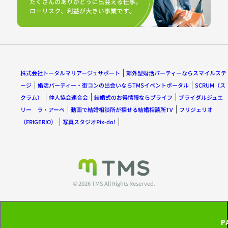
株式会社トータルマリアージュサポート
郊外型婚活パーティーならスマイルステ
ージ
婚活パーティー・街コンの出会いならTMSイベントポータル
SCRUM（ス
クラム）
仲人協会連合会
結婚式のお得情報ならブライフ
ブライダルジュエ
リー ラ・アーペ
動画で結婚相談所が探せる結婚相談所TV
フリジェリオ
（FRIGERIO）
写真スタジオPix-do!
© 2026 TMS All Rights Reserved.
P