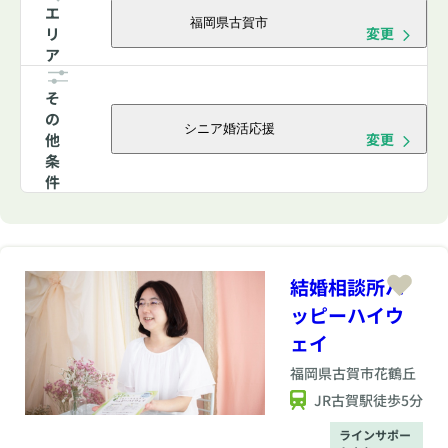
エ
福岡県古賀市
リ
変更
ア
そ
の
シニア婚活応援
他
変更
条
件
結婚相談所ハ
ッピーハイウ
ェイ
福岡県
古賀市花鶴丘
JR古賀駅徒歩5分
ラインサポー