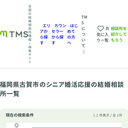
全
国
の
TM
結
婚
S
相
エリ
カウン
はじ
お
相談所を
に
談
アか
セラー
めて
所
紹介して
つ
気に入
情
ら探
から探
の方
もらう
い
報
り一覧
す
す
へ
・
て
検
索
サ
イ
ト
福岡県古賀市のシニア婚活応援の結婚相談
所一覧
現在の検索条件
1-1 件表示 / 全 1件