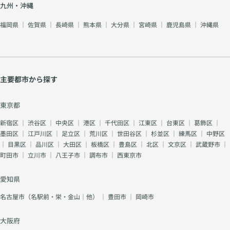
九州・沖縄
福岡県
｜
佐賀県
｜
長崎県
｜
熊本県
｜
大分県
｜
宮崎県
｜
鹿児島県
｜
沖縄県
主要都市から探す
東京都
新宿区
｜
渋谷区
｜
中央区
｜
港区
｜
千代田区
｜
江東区
｜
台東区
｜
葛飾区
｜
墨田区
｜
江戸川区
｜
足立区
｜
荒川区
｜
世田谷区
｜
杉並区
｜
練馬区
｜
中野区
｜
目黒区
｜
品川区
｜
大田区
｜
板橋区
｜
豊島区
｜
北区
｜
文京区
｜
武蔵野市
｜
町田市
｜
立川市
｜
八王子市
｜
調布市
｜
西東京市
愛知県
名古屋市（名駅前・栄・金山｜他）
｜
豊田市
｜
岡崎市
大阪府