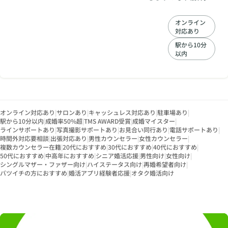
す。全国の仲人ネッ
トワークで結婚希望
オンライン
者をご紹介します。
対応あり
駅から10分
以内
オンライン対応あり
|
サロンあり
|
キャッシュレス対応あり
|
駐車場あり
|
駅から10分以内
|
成婚率50%超
|
TMS AWARD受賞
|
成婚マイスター
|
ラインサポートあり
|
写真撮影サポートあり
|
お見合い同行あり
|
電話サポートあり
|
時間外対応要相談
|
出張対応あり
|
男性カウンセラー
|
女性カウンセラー
|
複数カウンセラー在籍
|
20代におすすめ
|
30代におすすめ
|
40代におすすめ
|
50代におすすめ
|
中高年におすすめ
|
シニア婚活応援
|
男性向け
|
女性向け
|
シングルマザー・ファザー向け
|
ハイステータス向け
|
再婚希望者向け
|
バツイチの方におすすめ
|
婚活アプリ経験者応援
|
オタク婚活向け