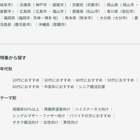
岐阜市
） ｜兵庫県（
神戸市
・
姫路市
）｜京都府（
京都市
） ｜岡山県（
岡山市
・
倉敷市
）｜広島県（
広島市
・
福山市
）｜愛媛県（
松山市
） ｜香川県（
高松市
）
｜福岡県（
福岡市 - 天神・博多 他
） ｜熊本県（
熊本市
） ｜大分県（
大分市
） ｜鹿
児島県（
鹿児島市
） ｜沖縄県（
那覇市
）
特集から探す
年代別
20代におすすめ
｜
30代におすすめ
｜
40代におすすめ
｜
50代におすすめ
｜
60代におすすめ
｜
中高年におすすめ
｜
シニア婚活応援
テーマ別
成婚率50％以上
｜
再婚希望者向け
｜
ハイステータス向け
｜
シングルマザー・ファザー向け
｜
バツイチの方におすすめ
｜
オタク婚活向け
｜
女性向け
｜
男性向け