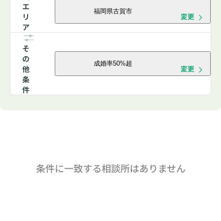
エ
福岡県古賀市
リ
変更
ア
そ
の
成婚率50%超
他
変更
条
件
条件に一致する相談所はありません