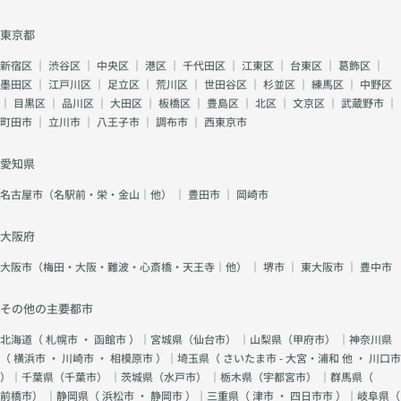
東京都
新宿区
｜
渋谷区
｜
中央区
｜
港区
｜
千代田区
｜
江東区
｜
台東区
｜
葛飾区
｜
墨田区
｜
江戸川区
｜
足立区
｜
荒川区
｜
世田谷区
｜
杉並区
｜
練馬区
｜
中野区
｜
目黒区
｜
品川区
｜
大田区
｜
板橋区
｜
豊島区
｜
北区
｜
文京区
｜
武蔵野市
｜
町田市
｜
立川市
｜
八王子市
｜
調布市
｜
西東京市
愛知県
名古屋市（名駅前・栄・金山｜他）
｜
豊田市
｜
岡崎市
大阪府
大阪市（梅田・大阪・難波・心斎橋・天王寺｜他）
｜
堺市
｜
東大阪市
｜
豊中市
その他の主要都市
北海道（
札幌市
・
函館市
）｜宮城県（
仙台市
） ｜山梨県（
甲府市
） ｜神奈川県
（
横浜市
・
川崎市
・
相模原市
）｜埼玉県（
さいたま市 - 大宮・浦和 他
・
川口市
）｜千葉県（
千葉市
） ｜茨城県（
水戸市
） ｜栃木県（
宇都宮市
） ｜群馬県（
前橋市
） ｜静岡県（
浜松市
・
静岡市
）｜三重県（
津市
・
四日市市
）｜岐阜県（