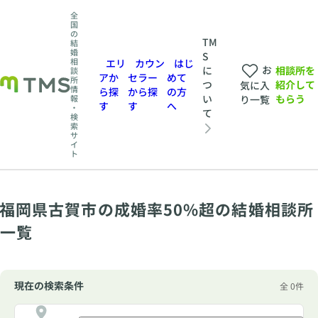
全
国
の
TM
結
婚
S
相
エリ
カウン
はじ
お
相談所を
に
談
アか
セラー
めて
所
紹介して
つ
気に入
情
ら探
から探
の方
もらう
い
報
り一覧
す
す
へ
・
て
検
索
サ
イ
ト
福岡県古賀市の成婚率50%超の結婚相談所
一覧
現在の検索条件
全 0件