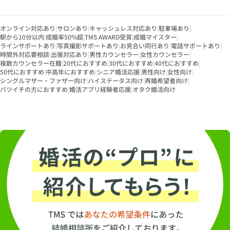
オンライン対応あり
|
サロンあり
|
キャッシュレス対応あり
|
駐車場あり
|
駅から10分以内
|
成婚率50%超
|
TMS AWARD受賞
|
成婚マイスター
|
ラインサポートあり
|
写真撮影サポートあり
|
お見合い同行あり
|
電話サポートあり
|
時間外対応要相談
|
出張対応あり
|
男性カウンセラー
|
女性カウンセラー
|
複数カウンセラー在籍
|
20代におすすめ
|
30代におすすめ
|
40代におすすめ
|
50代におすすめ
|
中高年におすすめ
|
シニア婚活応援
|
男性向け
|
女性向け
|
シングルマザー・ファザー向け
|
ハイステータス向け
|
再婚希望者向け
|
バツイチの方におすすめ
|
婚活アプリ経験者応援
|
オタク婚活向け