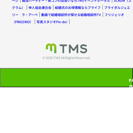
ージ
婚活パーティー・街コンの出会いならTMSイベントポータル
SCRUM（ス
クラム）
仲人協会連合会
結婚式のお得情報ならブライフ
ブライダルジュエ
リー ラ・アーペ
動画で結婚相談所が探せる結婚相談所TV
フリジェリオ
（FRIGERIO）
写真スタジオPix-do!
© 2026 TMS All Rights Reserved.
P
G
T
P