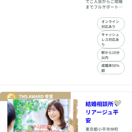
でご入会からご成婚
までフルサポートい
たします！ ご本人に
合った丁寧で質の高
オンライン
いフォロー＆サポー
対応あり
トをお任せくださ
い。 婚活は何よりも
キャッシュ
レス対応あ
「ご本人の気持ち」
り
が大切です。準備は
入念にそして前向き
駅から10分
に進めていきましょ
以内
う。
成婚率50%
超
結婚相談所マ
リアージュ平
安
東京都
小平市仲町