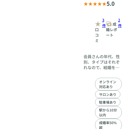
5.0
3
2
成
件
件
口
婚レポ
コ
ート
ミ
会員さんの年代、性
別、タイプはそれぞ
れなので、結婚を叶
えるために必要なこ
とも違います。 だか
オンライン
ら少人数・定員制で
対応あり
会員様お一人お一人
に合わせたサポート
サロンあり
を提供。 お悩みや不
駐車場あり
安があるときは、お
駅から10分
気軽に何回でもご相
以内
談ください。 まずは
半年以内の成婚を一
成婚率50%
緒に目指しましょ
超