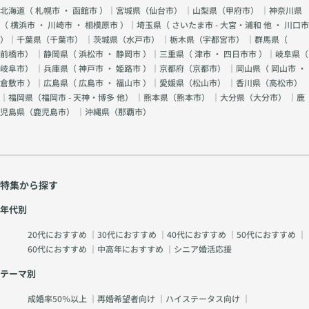
北海道（
札幌市
・
函館市
）｜宮城県（
仙台市
） ｜山梨県（
甲府市
） ｜神奈川県
（
横浜市
・
川崎市
・
相模原市
）｜埼玉県（
さいたま市 - 大宮・浦和 他
・
川口市
）｜千葉県（
千葉市
） ｜茨城県（
水戸市
） ｜栃木県（
宇都宮市
） ｜群馬県（
前橋市
） ｜静岡県（
浜松市
・
静岡市
）｜三重県（
津市
・
四日市市
）｜岐阜県（
岐阜市
） ｜兵庫県（
神戸市
・
姫路市
）｜京都府（
京都市
） ｜岡山県（
岡山市
・
倉敷市
）｜広島県（
広島市
・
福山市
）｜愛媛県（
松山市
） ｜香川県（
高松市
）
｜福岡県（
福岡市 - 天神・博多 他
） ｜熊本県（
熊本市
） ｜大分県（
大分市
） ｜鹿
児島県（
鹿児島市
） ｜沖縄県（
那覇市
）
特集から探す
年代別
20代におすすめ
｜
30代におすすめ
｜
40代におすすめ
｜
50代におすすめ
｜
60代におすすめ
｜
中高年におすすめ
｜
シニア婚活応援
テーマ別
成婚率50％以上
｜
再婚希望者向け
｜
ハイステータス向け
｜