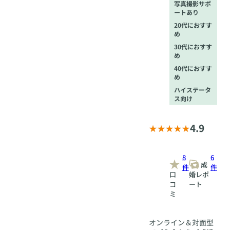
写真撮影サポ
ートあり
20代におすす
め
30代におすす
め
40代におすす
め
ハイステータ
ス向け
4.9
8
6
成
件
件
口
婚レポ
コ
ート
ミ
オンライン＆対面型