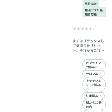
男性向け
婚活アプリ経
験者応援
-
まずはリラックスし
て気持ちをリセッ
ト、それからこれま
での自分を振り返り
ましょう。 今の状況
オンライン
は、他ならぬ自分自
対応あり
身が作り出している
ものです。 何故なの
サロンあり
か、どうすればいい
キャッシュ
のかを解明していき
レス対応あ
ましょう。 そこから
り
がスタートです。
駐車場あり
駅から10分
以内