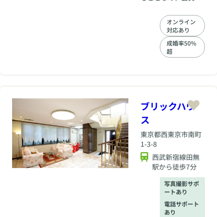
一人一人に合った、
オンリーワンの婚活
オンライン
サポートをご案内し
対応あり
ております。 分かっ
ているけどなかなか
成婚率50%
超
一歩前に踏み出す事
のできないでいる貴
方の背中を押すお世
話をさせて頂きま
す。 あなたの限られ
た時間で有効に婚活
ブリックハウ
に専念していただけ
るよう、全力サポー
ス
ト！！ お仕事が忙し
東京都
西東京市南町
い方にはお仕事前の
1-3-8
朝や、お仕事終わり
の夜に面談対応も柔
西武新宿線田無
軟に対応しておりま
駅から徒歩7分
す。
写真撮影サポ
ートあり
電話サポート
あり