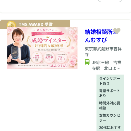
う！！
結婚相談所え
んむすび
東京都
武蔵野市吉祥
寺
JR京王線 吉祥
寺駅 北口より2
分
ラインサポー
トあり
電話サポート
あり
時間外対応要
相談
女性カウンセ
ラー
20代におすす