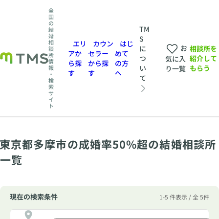
全
国
の
TM
結
婚
S
相
エリ
カウン
はじ
お
相談所を
に
談
アか
セラー
めて
所
紹介して
つ
気に入
情
ら探
から探
の方
もらう
い
報
り一覧
す
す
へ
・
て
検
索
サ
イ
ト
東京都多摩市の成婚率50%超の結婚相談所
一覧
現在の検索条件
1-5 件表示 / 全 5件