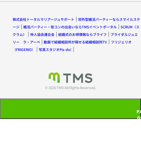
株式会社トータルマリアージュサポート
郊外型婚活パーティーならスマイルステ
ージ
婚活パーティー・街コンの出会いならTMSイベントポータル
SCRUM（ス
クラム）
仲人協会連合会
結婚式のお得情報ならブライフ
ブライダルジュエ
リー ラ・アーペ
動画で結婚相談所が探せる結婚相談所TV
フリジェリオ
（FRIGERIO）
写真スタジオPix-do!
© 2026 TMS All Rights Reserved.
P
G
T
P