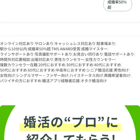
成婚率50%
超
オンライン対応あり
|
サロンあり
|
キャッシュレス対応あり
|
駐車場あり
|
駅から10分以内
|
成婚率50%超
|
TMS AWARD受賞
|
成婚マイスター
|
ラインサポートあり
|
写真撮影サポートあり
|
お見合い同行あり
|
電話サポートあり
|
時間外対応要相談
|
出張対応あり
|
男性カウンセラー
|
女性カウンセラー
|
複数カウンセラー在籍
|
20代におすすめ
|
30代におすすめ
|
40代におすすめ
|
50代におすすめ
|
60代におすすめ
|
中高年におすすめ
|
シニア婚活応援
|
男性向け
|
女性向け
|
シングルマザー・ファザー向け
|
ハイステータス向け
|
再婚希望者向け
|
バツイチの方におすすめ
|
婚活アプリ経験者応援
|
オタク婚活向け