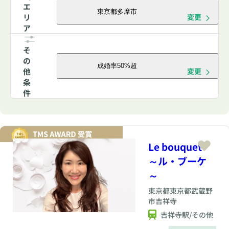
エ
東京都多摩市
リ
変更
ア
そ
の
成婚率50%超
他
変更
条
件
Le bouquet
～ル・ブーケ
～
東京都
東京都武蔵野
市吉祥寺
吉祥寺駅/その他