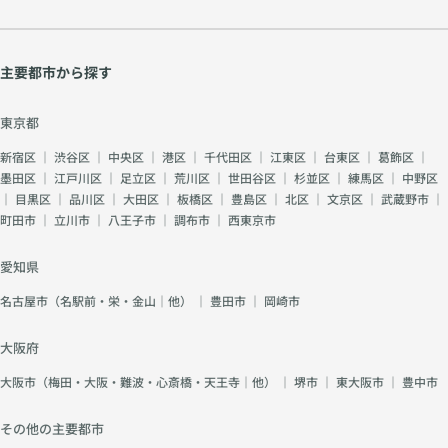
主要都市から探す
東京都
新宿区
｜
渋谷区
｜
中央区
｜
港区
｜
千代田区
｜
江東区
｜
台東区
｜
葛飾区
｜
墨田区
｜
江戸川区
｜
足立区
｜
荒川区
｜
世田谷区
｜
杉並区
｜
練馬区
｜
中野区
｜
目黒区
｜
品川区
｜
大田区
｜
板橋区
｜
豊島区
｜
北区
｜
文京区
｜
武蔵野市
｜
町田市
｜
立川市
｜
八王子市
｜
調布市
｜
西東京市
愛知県
名古屋市（名駅前・栄・金山｜他）
｜
豊田市
｜
岡崎市
大阪府
大阪市（梅田・大阪・難波・心斎橋・天王寺｜他）
｜
堺市
｜
東大阪市
｜
豊中市
その他の主要都市