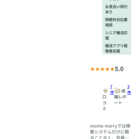
お見合い同行
あり
時間外対応要
相談
シニア婚活応
援
婚活アプリ経
験者応援
5.0
7
3
成
件
件
口
婚レポ
コ
ート
ミ
momo marryでは検
索システムだけに頼
ることなく、会員様