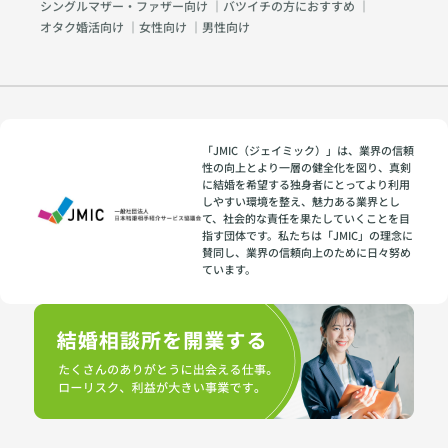
シングルマザー・ファザー向け
｜
バツイチの方におすすめ
｜
オタク婚活向け
｜
女性向け
｜
男性向け
「JMIC（ジェイミック）」は、業界の信頼
性の向上とより一層の健全化を図り、真剣
に結婚を希望する独身者にとってより利用
しやすい環境を整え、魅力ある業界とし
て、社会的な責任を果たしていくことを目
指す団体です。私たちは「JMIC」の理念に
賛同し、業界の信頼向上のために日々努め
ています。