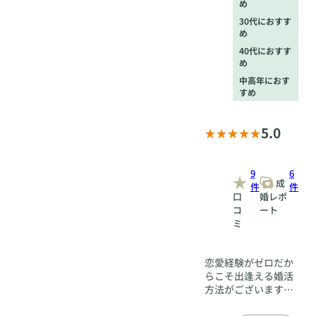
め
30代におすす
め
40代におすす
め
中高年におす
すめ
5.0
9
6
成
件
件
口
婚レポ
コ
ート
ミ
恋愛経験がゼロだか
らこそ出逢える婚活
方法がございます。
異性との距離感の縮