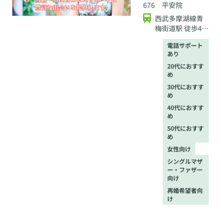
676 平安院
西武多摩湖線青
梅街道駅 徒歩4分
/ 武蔵野線新小平
電話サポート
駅 徒歩12分 / 西
あり
武新宿線小平駅
20代におすす
徒歩17分
め
30代におすす
め
40代におすす
め
50代におすす
め
女性向け
シングルマザ
ー・ファザー
向け
再婚希望者向
け