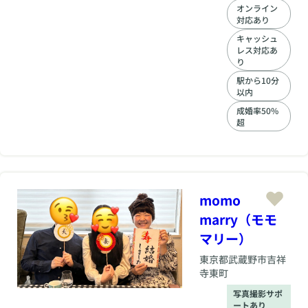
め方や気持ちの伝え
オンライン
方などを都度サポー
対応あり
トしていきますの
で、安心して活動が
キャッシュ
レス対応あ
できます。 過去や今
り
の現状を否定するこ
となく新たなご自分
駅から10分
の一面を一緒にみつ
以内
けていきましょう。
成婚率50%
超
momo
marry（モモ
マリー）
東京都
武蔵野市吉祥
寺東町
写真撮影サポ
ートあり