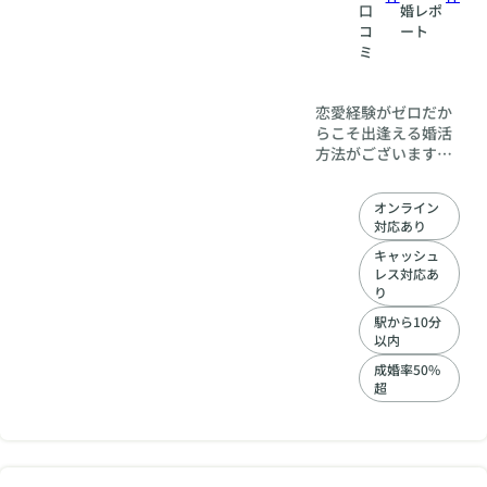
口
婚レポ
コ
ート
ミ
恋愛経験がゼロだか
らこそ出逢える婚活
方法がございます。
異性との距離感の縮
め方や気持ちの伝え
オンライン
方などを都度サポー
対応あり
トしていきますの
で、安心して活動が
キャッシュ
レス対応あ
できます。 過去や今
り
の現状を否定するこ
となく新たなご自分
駅から10分
の一面を一緒にみつ
以内
けていきましょう。
成婚率50%
超