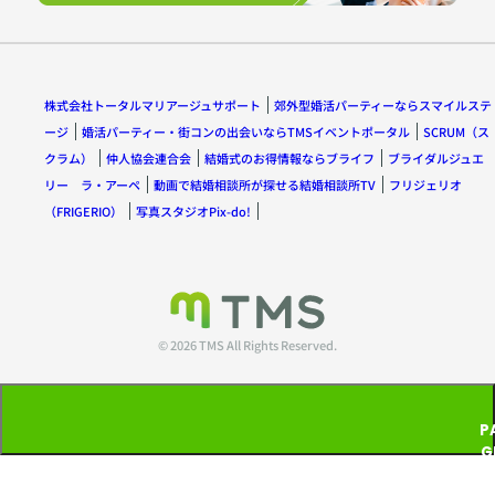
株式会社トータルマリアージュサポート
郊外型婚活パーティーならスマイルステ
ージ
婚活パーティー・街コンの出会いならTMSイベントポータル
SCRUM（ス
クラム）
仲人協会連合会
結婚式のお得情報ならブライフ
ブライダルジュエ
リー ラ・アーペ
動画で結婚相談所が探せる結婚相談所TV
フリジェリオ
（FRIGERIO）
写真スタジオPix-do!
© 2026 TMS All Rights Reserved.
P
G
T