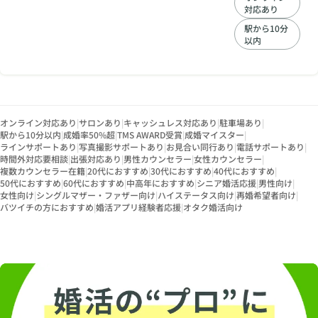
しています。 「仕事
対応あり
が忙しくて、婚活の
時間がなかなか取れ
駅から10分
以内
ない」という30代～
40代の方はもちろ
ん、 「再婚相手やセ
カンドライフを共に
歩むパートナーを探
したい」という30代
オンライン対応あり
|
サロンあり
|
キャッシュレス対応あり
～50代の方。 さらに
|
駐車場あり
|
駅から10分以内
|
成婚率50%超
|
TMS AWARD受賞
|
成婚マイスター
|
は「異性とお付き合
ラインサポートあり
|
写真撮影サポートあり
|
お見合い同行あり
|
電話サポートあり
|
いしたことがない」
時間外対応要相談
|
出張対応あり
|
男性カウンセラー
|
女性カウンセラー
|
「婚活をスタートし
複数カウンセラー在籍
|
20代におすすめ
|
30代におすすめ
|
40代におすすめ
|
たいけど、何から手
50代におすすめ
|
60代におすすめ
|
中高年におすすめ
|
シニア婚活応援
|
男性向け
|
を付けたらいいかわ
女性向け
|
シングルマザー・ファザー向け
|
ハイステータス向け
|
再婚希望者向け
|
からない」といった
バツイチの方におすすめ
|
婚活アプリ経験者応援
|
オタク婚活向け
不安やお悩みを抱え
る方。 過去に婚活で
うまくいかず自信を
失ってしまった方。
一人ひとりの想いに
寄り添い、ご成婚ま
でしっかり伴奏いた
します。 まずは無料