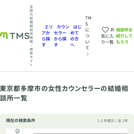
全
国
の
TM
結
婚
S
相
エリ
カウン
はじ
お
相談所を
に
談
アか
セラー
めて
所
紹介して
つ
気に入
情
ら探
から探
の方
もらう
い
報
り一覧
す
す
へ
・
て
検
索
サ
イ
ト
東京都多摩市の女性カウンセラーの結婚相
談所一覧
現在の検索条件
1-2 件表示 / 全 2件