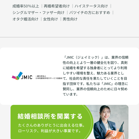
成婚率50％以上
｜
再婚希望者向け
｜
ハイステータス向け
｜
シングルマザー・ファザー向け
｜
バツイチの方におすすめ
｜
オタク婚活向け
｜
女性向け
｜
男性向け
「JMIC（ジェイミック）」は、業界の信頼
性の向上とより一層の健全化を図り、真剣
に結婚を希望する独身者にとってより利用
しやすい環境を整え、魅力ある業界とし
て、社会的な責任を果たしていくことを目
指す団体です。私たちは「JMIC」の理念に
賛同し、業界の信頼向上のために日々努め
ています。