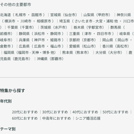
その他の主要都市
北海道（
札幌市
・
函館市
）｜宮城県（
仙台市
） ｜山梨県（
甲府市
） ｜神奈川県
（
横浜市
・
川崎市
・
相模原市
）｜埼玉県（
さいたま市 - 大宮・浦和 他
・
川口市
）｜千葉県（
千葉市
） ｜茨城県（
水戸市
） ｜栃木県（
宇都宮市
） ｜群馬県（
前橋市
） ｜静岡県（
浜松市
・
静岡市
）｜三重県（
津市
・
四日市市
）｜岐阜県（
岐阜市
） ｜兵庫県（
神戸市
・
姫路市
）｜京都府（
京都市
） ｜岡山県（
岡山市
・
倉敷市
）｜広島県（
広島市
・
福山市
）｜愛媛県（
松山市
） ｜香川県（
高松市
）
｜福岡県（
福岡市 - 天神・博多 他
） ｜熊本県（
熊本市
） ｜大分県（
大分市
） ｜鹿
児島県（
鹿児島市
） ｜沖縄県（
那覇市
）
特集から探す
年代別
20代におすすめ
｜
30代におすすめ
｜
40代におすすめ
｜
50代におすすめ
｜
60代におすすめ
｜
中高年におすすめ
｜
シニア婚活応援
テーマ別