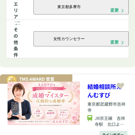
エ
東京都多摩市
リ
変更
ア
そ
の
女性カウンセラー
他
変更
条
件
結婚相談所え
んむすび
東京都
武蔵野市吉祥
寺
JR京王線 吉祥
寺駅 北口より2
分
ラインサポー