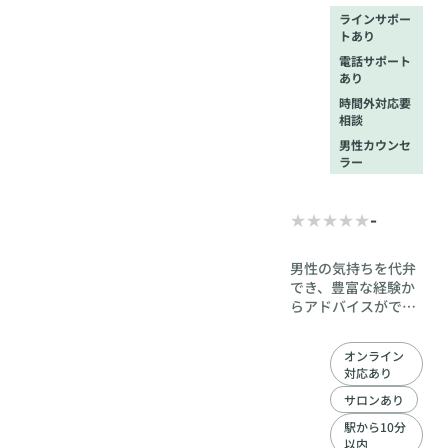
ラインサポー
トあり
電話サポート
あり
時間外対応要
相談
男性カウンセ
ラー
-
男性の気持ちを代弁
でき、豊富な経験か
らアドバイスができ
る。お見合から始ま
る恋愛は今までの恋
オンライン
愛とは何が違うかご
対応あり
説明させていただき
ます。 雑談からはじ
サロンあり
めましょう
駅から10分
以内