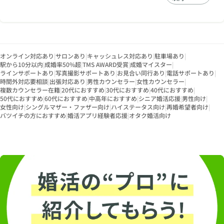
オンライン対応あり
|
サロンあり
|
キャッシュレス対応あり
|
駐車場あり
|
駅から10分以内
|
成婚率50%超
|
TMS AWARD受賞
|
成婚マイスター
|
ラインサポートあり
|
写真撮影サポートあり
|
お見合い同行あり
|
電話サポートあり
|
時間外対応要相談
|
出張対応あり
|
男性カウンセラー
|
女性カウンセラー
|
複数カウンセラー在籍
|
20代におすすめ
|
30代におすすめ
|
40代におすすめ
|
50代におすすめ
|
60代におすすめ
|
中高年におすすめ
|
シニア婚活応援
|
男性向け
|
女性向け
|
シングルマザー・ファザー向け
|
ハイステータス向け
|
再婚希望者向け
|
バツイチの方におすすめ
|
婚活アプリ経験者応援
|
オタク婚活向け