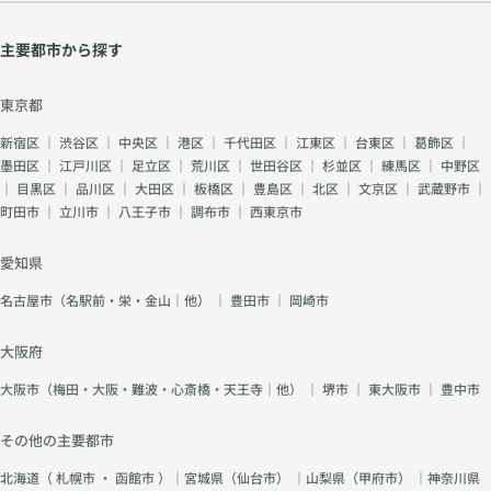
主要都市から探す
東京都
新宿区
｜
渋谷区
｜
中央区
｜
港区
｜
千代田区
｜
江東区
｜
台東区
｜
葛飾区
｜
墨田区
｜
江戸川区
｜
足立区
｜
荒川区
｜
世田谷区
｜
杉並区
｜
練馬区
｜
中野区
｜
目黒区
｜
品川区
｜
大田区
｜
板橋区
｜
豊島区
｜
北区
｜
文京区
｜
武蔵野市
｜
町田市
｜
立川市
｜
八王子市
｜
調布市
｜
西東京市
愛知県
名古屋市（名駅前・栄・金山｜他）
｜
豊田市
｜
岡崎市
大阪府
大阪市（梅田・大阪・難波・心斎橋・天王寺｜他）
｜
堺市
｜
東大阪市
｜
豊中市
その他の主要都市
北海道（
札幌市
・
函館市
）｜宮城県（
仙台市
） ｜山梨県（
甲府市
） ｜神奈川県