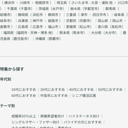
（
横浜市
・
川崎市
・
相模原市
）｜埼玉県（
さいたま市 - 大宮・浦和 他
・
川口市
）｜千葉県（
千葉市
） ｜茨城県（
水戸市
） ｜栃木県（
宇都宮市
） ｜群馬県（
前橋市
） ｜静岡県（
浜松市
・
静岡市
）｜三重県（
津市
・
四日市市
）｜岐阜県（
岐阜市
） ｜兵庫県（
神戸市
・
姫路市
）｜京都府（
京都市
） ｜岡山県（
岡山市
・
倉敷市
）｜広島県（
広島市
・
福山市
）｜愛媛県（
松山市
） ｜香川県（
高松市
）
｜福岡県（
福岡市 - 天神・博多 他
） ｜熊本県（
熊本市
） ｜大分県（
大分市
） ｜鹿
児島県（
鹿児島市
） ｜沖縄県（
那覇市
）
特集から探す
年代別
20代におすすめ
｜
30代におすすめ
｜
40代におすすめ
｜
50代におすすめ
｜
60代におすすめ
｜
中高年におすすめ
｜
シニア婚活応援
テーマ別
成婚率50％以上
｜
再婚希望者向け
｜
ハイステータス向け
｜
シングルマザー・ファザー向け
｜
バツイチの方におすすめ
｜
オタク婚活向け
｜
女性向け
｜
男性向け