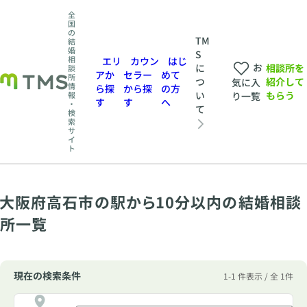
全
国
の
TM
結
婚
S
相
エリ
カウン
はじ
お
相談所を
に
談
アか
セラー
めて
所
紹介して
つ
気に入
情
ら探
から探
の方
もらう
い
報
り一覧
す
す
へ
・
て
検
索
サ
イ
ト
大阪府高石市の駅から10分以内の結婚相談
所一覧
現在の検索条件
1-1 件表示 / 全 1件