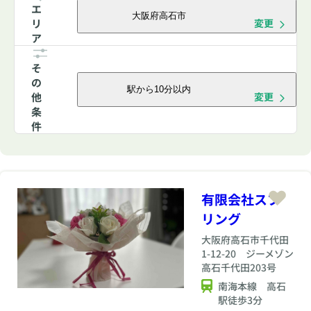
エ
大阪府高石市
リ
変更
ア
そ
の
駅から10分以内
他
変更
条
件
有限会社スプ
リング
大阪府
高石市千代田
1-12-20 ジーメゾン
高石千代田203号
南海本線 高石
駅徒歩3分