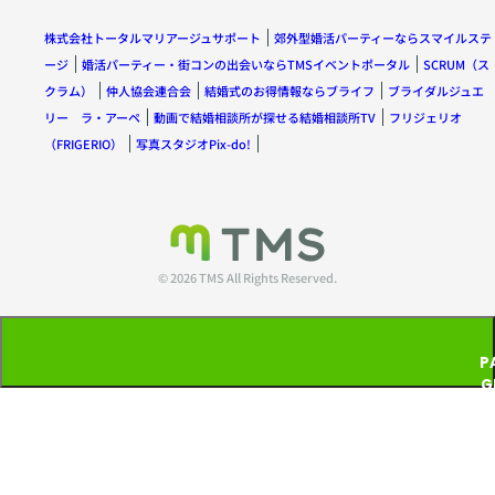
株式会社トータルマリアージュサポート
郊外型婚活パーティーならスマイルステ
ージ
婚活パーティー・街コンの出会いならTMSイベントポータル
SCRUM（ス
クラム）
仲人協会連合会
結婚式のお得情報ならブライフ
ブライダルジュエ
リー ラ・アーペ
動画で結婚相談所が探せる結婚相談所TV
フリジェリオ
（FRIGERIO）
写真スタジオPix-do!
© 2026 TMS All Rights Reserved.
P
G
T
P