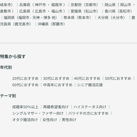
岐阜市
） ｜兵庫県（
神戸市
・
姫路市
）｜京都府（
京都市
） ｜岡山県（
岡山市
・
倉敷市
）｜広島県（
広島市
・
福山市
）｜愛媛県（
松山市
） ｜香川県（
高松市
）
｜福岡県（
福岡市 - 天神・博多 他
） ｜熊本県（
熊本市
） ｜大分県（
大分市
） ｜鹿
児島県（
鹿児島市
） ｜沖縄県（
那覇市
）
特集から探す
年代別
20代におすすめ
｜
30代におすすめ
｜
40代におすすめ
｜
50代におすすめ
｜
60代におすすめ
｜
中高年におすすめ
｜
シニア婚活応援
テーマ別
成婚率50％以上
｜
再婚希望者向け
｜
ハイステータス向け
｜
シングルマザー・ファザー向け
｜
バツイチの方におすすめ
｜
オタク婚活向け
｜
女性向け
｜
男性向け