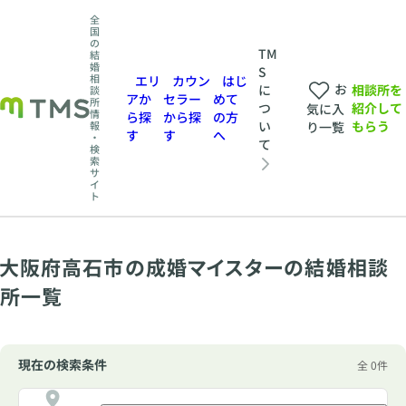
全
国
の
TM
結
婚
S
相
エリ
カウン
はじ
お
相談所を
に
談
アか
セラー
めて
所
紹介して
つ
気に入
情
ら探
から探
の方
もらう
い
報
り一覧
す
す
へ
・
て
検
索
サ
イ
ト
大阪府高石市の成婚マイスターの結婚相談
所一覧
現在の検索条件
全 0件