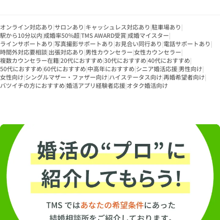
オンライン対応あり
|
サロンあり
|
キャッシュレス対応あり
|
駐車場あり
|
駅から10分以内
|
成婚率50%超
|
TMS AWARD受賞
|
成婚マイスター
|
ラインサポートあり
|
写真撮影サポートあり
|
お見合い同行あり
|
電話サポートあり
|
時間外対応要相談
|
出張対応あり
|
男性カウンセラー
|
女性カウンセラー
|
複数カウンセラー在籍
|
20代におすすめ
|
30代におすすめ
|
40代におすすめ
|
50代におすすめ
|
60代におすすめ
|
中高年におすすめ
|
シニア婚活応援
|
男性向け
|
女性向け
|
シングルマザー・ファザー向け
|
ハイステータス向け
|
再婚希望者向け
|
バツイチの方におすすめ
|
婚活アプリ経験者応援
|
オタク婚活向け