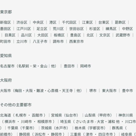
東京都
新宿区
｜
渋谷区
｜
中央区
｜
港区
｜
千代田区
｜
江東区
｜
台東区
｜
葛飾区
｜
墨田区
｜
江戸川区
｜
足立区
｜
荒川区
｜
世田谷区
｜
杉並区
｜
練馬区
｜
中野区
｜
目黒区
｜
品川区
｜
大田区
｜
板橋区
｜
豊島区
｜
北区
｜
文京区
｜
武蔵野市
｜
町田市
｜
立川市
｜
八王子市
｜
調布市
｜
西東京市
愛知県
名古屋市（名駅前・栄・金山｜他）
｜
豊田市
｜
岡崎市
大阪府
大阪市（梅田・大阪・難波・心斎橋・天王寺｜他）
｜
堺市
｜
東大阪市
｜
豊中市
その他の主要都市
北海道（
札幌市
・
函館市
）｜宮城県（
仙台市
） ｜山梨県（
甲府市
） ｜神奈川県
（
横浜市
・
川崎市
・
相模原市
）｜埼玉県（
さいたま市 - 大宮・浦和 他
・
川口市
）｜千葉県（
千葉市
） ｜茨城県（
水戸市
） ｜栃木県（
宇都宮市
） ｜群馬県（
前橋市
） ｜静岡県（
浜松市
・
静岡市
）｜三重県（
津市
・
四日市市
）｜岐阜県（