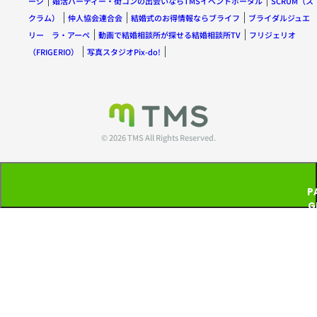
ージ
婚活パーティー・街コンの出会いならTMSイベントポータル
SCRUM（ス
クラム）
仲人協会連合会
結婚式のお得情報ならブライフ
ブライダルジュエ
リー ラ・アーペ
動画で結婚相談所が探せる結婚相談所TV
フリジェリオ
（FRIGERIO）
写真スタジオPix-do!
© 2026 TMS All Rights Reserved.
P
G
T
P