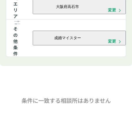
エ
大阪府高石市
リ
変更
ア
そ
の
成婚マイスター
他
変更
条
件
条件に一致する相談所はありません