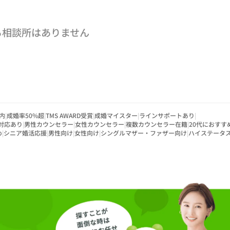
る相談所はありません
内
|
成婚率50%超
|
TMS AWARD受賞
|
成婚マイスター
|
ラインサポートあり
|
対応あり
|
男性カウンセラー
|
女性カウンセラー
|
複数カウンセラー在籍
|
20代におすす
め
|
シニア婚活応援
|
男性向け
|
女性向け
|
シングルマザー・ファザー向け
|
ハイステータ