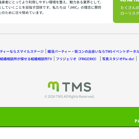
独身者にとってより利用しやすい環境を整え、魅力ある業界として、
たしていくことを目指す団体です。私たちは「JMIC」の理念に賛同
上のために日々努めています。
ティーならスマイルステージ
婚活パーティー・街コンの出会いならTMSイベントポータ
結婚相談所が探せる結婚相談所TV
フリジェリオ（FRIGERIO）
写真スタジオPix-do!
© 2026 TMS All Rights Reserved.
P