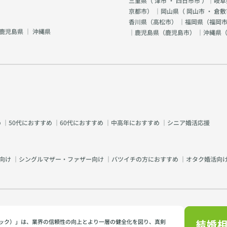
三重県（
津市
・
四日市市
）｜岐阜
京都市
） ｜岡山県（
岡山市
・
倉敷
香川県（
高松市
） ｜福岡県（
福岡市
鹿児島県
｜
沖縄県
｜鹿児島県（
鹿児島市
） ｜沖縄県
め
｜
50代におすすめ
｜
60代におすすめ
｜
中高年におすすめ
｜
シニア婚活応援
向け
｜
シングルマザー・ファザー向け
｜
バツイチの方におすすめ
｜
オタク婚活向
イミック）」は、業界の信頼性の向上とより一層の健全化を図り、真剣