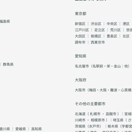
東京都
福島県
新宿区
｜
渋谷区
｜
中央区
｜
港区
江戸川区
｜
足立区
｜
荒川区
｜
世
大田区
｜
板橋区
｜
豊島区
｜
北区
調布市
｜
西東京市
愛知県
｜
群馬県
名古屋市（名駅前・栄・金山｜他）
大阪府
大阪市（梅田・大阪・難波・心斎橋
その他の主要都市
北海道（
札幌市
・
函館市
）｜宮城
川崎市
・
相模原市
）｜埼玉県（
さ
茨城県（
水戸市
） ｜栃木県（
宇都
香川県
｜
愛媛県
｜
高知県