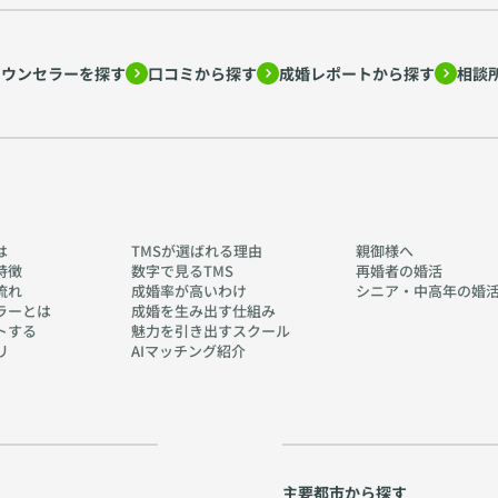
カウンセラーを探す
口コミから探す
成婚レポートから探す
相談
は
TMSが選ばれる理由
親御様へ
特徴
数字で見るTMS
再婚者の婚活
流れ
成婚率が高いわけ
シニア・中高年の婚
ラーとは
成婚を生み出す仕組み
トする
魅力を引き出すスクール
リ
AIマッチング紹介
主要都市から探す