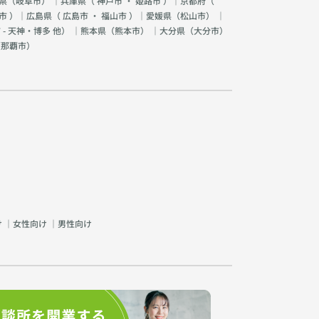
県（
岐阜市
） ｜兵庫県（
神戸市
・
姫路市
）｜京都府（
市
）｜広島県（
広島市
・
福山市
）｜愛媛県（
松山市
） ｜
 - 天神・博多 他
） ｜熊本県（
熊本市
） ｜大分県（
大分市
）
（
那覇市
）
け
｜
女性向け
｜
男性向け