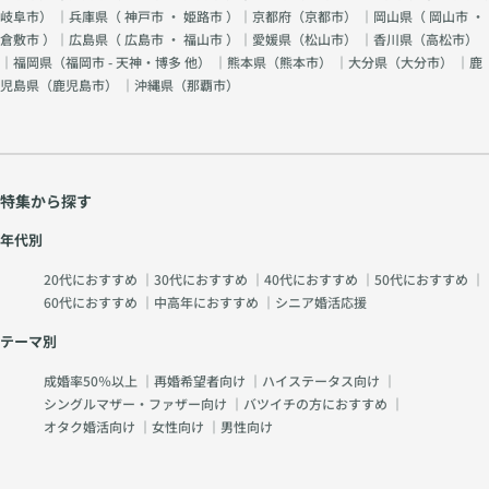
岐阜市
） ｜兵庫県（
神戸市
・
姫路市
）｜京都府（
京都市
） ｜岡山県（
岡山市
・
倉敷市
）｜広島県（
広島市
・
福山市
）｜愛媛県（
松山市
） ｜香川県（
高松市
）
｜福岡県（
福岡市 - 天神・博多 他
） ｜熊本県（
熊本市
） ｜大分県（
大分市
） ｜鹿
児島県（
鹿児島市
） ｜沖縄県（
那覇市
）
特集から探す
年代別
20代におすすめ
｜
30代におすすめ
｜
40代におすすめ
｜
50代におすすめ
｜
60代におすすめ
｜
中高年におすすめ
｜
シニア婚活応援
テーマ別
成婚率50％以上
｜
再婚希望者向け
｜
ハイステータス向け
｜
シングルマザー・ファザー向け
｜
バツイチの方におすすめ
｜
オタク婚活向け
｜
女性向け
｜
男性向け