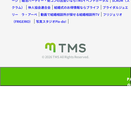
ージ
婚活パーティー・街コンの出会いならTMSイベントポータル
SCRUM（ス
クラム）
仲人協会連合会
結婚式のお得情報ならブライフ
ブライダルジュエ
リー ラ・アーペ
動画で結婚相談所が探せる結婚相談所TV
フリジェリオ
（FRIGERIO）
写真スタジオPix-do!
© 2026 TMS All Rights Reserved.
P
G
T
P