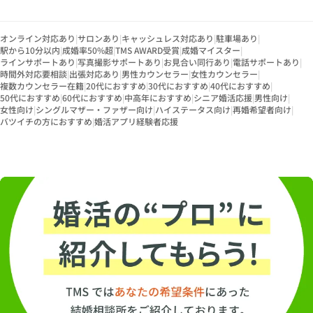
オンライン対応あり
|
サロンあり
|
キャッシュレス対応あり
|
駐車場あり
|
駅から10分以内
|
成婚率50%超
|
TMS AWARD受賞
|
成婚マイスター
|
ラインサポートあり
|
写真撮影サポートあり
|
お見合い同行あり
|
電話サポートあり
|
時間外対応要相談
|
出張対応あり
|
男性カウンセラー
|
女性カウンセラー
|
複数カウンセラー在籍
|
20代におすすめ
|
30代におすすめ
|
40代におすすめ
|
50代におすすめ
|
60代におすすめ
|
中高年におすすめ
|
シニア婚活応援
|
男性向け
|
女性向け
|
シングルマザー・ファザー向け
|
ハイステータス向け
|
再婚希望者向け
|
バツイチの方におすすめ
|
婚活アプリ経験者応援