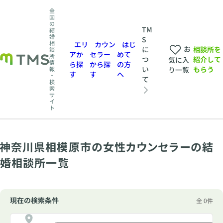
全
国
の
TM
結
婚
S
相
エリ
カウン
はじ
お
相談所を
に
談
アか
セラー
めて
所
紹介して
つ
気に入
情
ら探
から探
の方
もらう
い
報
り一覧
す
す
へ
・
て
検
索
サ
イ
ト
神奈川県相模原市の女性カウンセラーの結
婚相談所一覧
現在の検索条件
全 0件