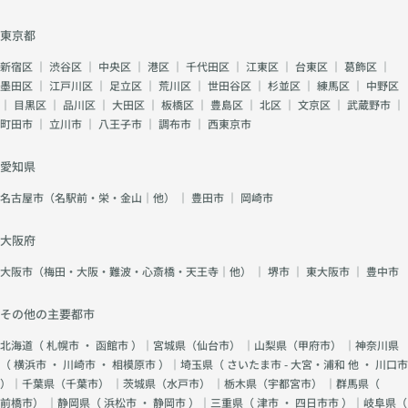
東京都
新宿区
｜
渋谷区
｜
中央区
｜
港区
｜
千代田区
｜
江東区
｜
台東区
｜
葛飾区
｜
墨田区
｜
江戸川区
｜
足立区
｜
荒川区
｜
世田谷区
｜
杉並区
｜
練馬区
｜
中野区
｜
目黒区
｜
品川区
｜
大田区
｜
板橋区
｜
豊島区
｜
北区
｜
文京区
｜
武蔵野市
｜
町田市
｜
立川市
｜
八王子市
｜
調布市
｜
西東京市
愛知県
名古屋市（名駅前・栄・金山｜他）
｜
豊田市
｜
岡崎市
大阪府
大阪市（梅田・大阪・難波・心斎橋・天王寺｜他）
｜
堺市
｜
東大阪市
｜
豊中市
その他の主要都市
北海道（
札幌市
・
函館市
）｜宮城県（
仙台市
） ｜山梨県（
甲府市
） ｜神奈川県
（
横浜市
・
川崎市
・
相模原市
）｜埼玉県（
さいたま市 - 大宮・浦和 他
・
川口市
）｜千葉県（
千葉市
） ｜茨城県（
水戸市
） ｜栃木県（
宇都宮市
） ｜群馬県（
前橋市
） ｜静岡県（
浜松市
・
静岡市
）｜三重県（
津市
・
四日市市
）｜岐阜県（