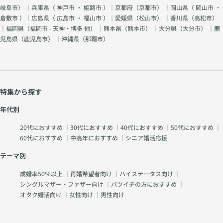
岐阜市
） ｜兵庫県（
神戸市
・
姫路市
）｜京都府（
京都市
） ｜岡山県（
岡山市
・
倉敷市
）｜広島県（
広島市
・
福山市
）｜愛媛県（
松山市
） ｜香川県（
高松市
）
｜福岡県（
福岡市 - 天神・博多 他
） ｜熊本県（
熊本市
） ｜大分県（
大分市
） ｜鹿
児島県（
鹿児島市
） ｜沖縄県（
那覇市
）
特集から探す
年代別
20代におすすめ
｜
30代におすすめ
｜
40代におすすめ
｜
50代におすすめ
｜
60代におすすめ
｜
中高年におすすめ
｜
シニア婚活応援
テーマ別
成婚率50％以上
｜
再婚希望者向け
｜
ハイステータス向け
｜
シングルマザー・ファザー向け
｜
バツイチの方におすすめ
｜
オタク婚活向け
｜
女性向け
｜
男性向け