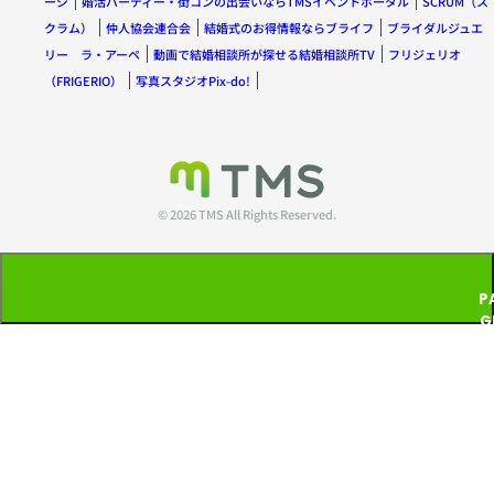
ージ
婚活パーティー・街コンの出会いならTMSイベントポータル
SCRUM（ス
クラム）
仲人協会連合会
結婚式のお得情報ならブライフ
ブライダルジュエ
リー ラ・アーペ
動画で結婚相談所が探せる結婚相談所TV
フリジェリオ
（FRIGERIO）
写真スタジオPix-do!
© 2026 TMS All Rights Reserved.
P
G
T
P