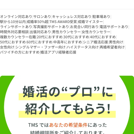
オンライン対応あり
|
サロンあり
|
キャッシュレス対応あり
|
駐車場あり
|
駅から10分以内
|
成婚率50%超
|
TMS AWARD受賞
|
成婚マイスター
|
ラインサポートあり
|
写真撮影サポートあり
|
お見合い同行あり
|
電話サポートあり
|
時間外対応要相談
|
出張対応あり
|
男性カウンセラー
|
女性カウンセラー
|
複数カウンセラー在籍
|
20代におすすめ
|
30代におすすめ
|
40代におすすめ
|
50代におすすめ
|
60代におすすめ
|
中高年におすすめ
|
シニア婚活応援
|
男性向け
|
女性向け
|
シングルマザー・ファザー向け
|
ハイステータス向け
|
再婚希望者向け
|
バツイチの方におすすめ
|
婚活アプリ経験者応援