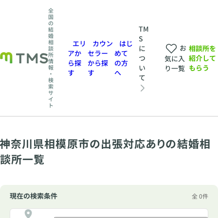
全
国
の
TM
結
婚
S
相
エリ
カウン
はじ
お
相談所を
に
談
アか
セラー
めて
所
紹介して
つ
気に入
情
ら探
から探
の方
もらう
い
報
り一覧
す
す
へ
・
て
検
索
サ
イ
ト
神奈川県相模原市の出張対応ありの結婚相
談所一覧
現在の検索条件
全 0件