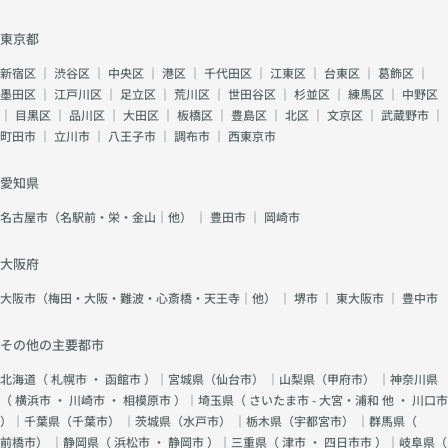
東京都
新宿区
｜
渋谷区
｜
中央区
｜
港区
｜
千代田区
｜
江東区
｜
台東区
｜
葛飾区
｜
墨田区
｜
江戸川区
｜
足立区
｜
荒川区
｜
世田谷区
｜
杉並区
｜
練馬区
｜
中野区
｜
目黒区
｜
品川区
｜
大田区
｜
板橋区
｜
豊島区
｜
北区
｜
文京区
｜
武蔵野市
｜
町田市
｜
立川市
｜
八王子市
｜
調布市
｜
西東京市
愛知県
名古屋市（名駅前・栄・金山｜他）
｜
豊田市
｜
岡崎市
大阪府
大阪市（梅田・大阪・難波・心斎橋・天王寺｜他）
｜
堺市
｜
東大阪市
｜
豊中市
その他の主要都市
北海道（
札幌市
・
函館市
）｜宮城県（
仙台市
） ｜山梨県（
甲府市
） ｜神奈川県
（
横浜市
・
川崎市
・
相模原市
）｜埼玉県（
さいたま市 - 大宮・浦和 他
・
川口市
）｜千葉県（
千葉市
） ｜茨城県（
水戸市
） ｜栃木県（
宇都宮市
） ｜群馬県（
前橋市
） ｜静岡県（
浜松市
・
静岡市
）｜三重県（
津市
・
四日市市
）｜岐阜県（