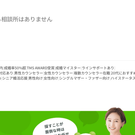
る相談所はありません
内
|
成婚率50%超
|
TMS AWARD受賞
|
成婚マイスター
|
ラインサポートあり
|
対応あり
|
男性カウンセラー
|
女性カウンセラー
|
複数カウンセラー在籍
|
20代におすす
め
|
シニア婚活応援
|
男性向け
|
女性向け
|
シングルマザー・ファザー向け
|
ハイステータ