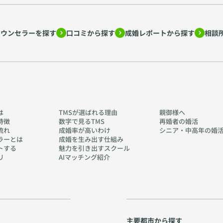
カウンセラーを探す
口コミから探す
成婚レポートから探す
相談
は
TMSが選ばれる理由
親御様へ
特徴
数字で見るTMS
再婚者の婚活
流れ
成婚率が高いわけ
シニア・中高年の婚
ラーとは
成婚を生み出す仕組み
トする
魅力を引き出すスクール
リ
AIマッチング紹介
主要都市から探す