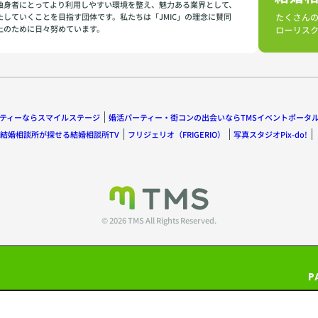
独身者にとってより利用しやすい環境を整え、魅力ある業界として、
たしていくことを目指す団体です。私たちは「JMIC」の理念に賛同
上のために日々努めています。
ティーならスマイルステージ
婚活パーティー・街コンの出会いならTMSイベントポータ
結婚相談所が探せる結婚相談所TV
フリジェリオ（FRIGERIO）
写真スタジオPix-do!
© 2026 TMS All Rights Reserved.
P