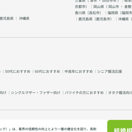
三重県（
津市
・
四日市市
）｜岐阜
京都市
） ｜岡山県（
岡山市
・
倉敷
香川県（
高松市
） ｜福岡県（
福岡市
鹿児島県
｜
沖縄県
｜鹿児島県（
鹿児島市
） ｜沖縄県
め
｜
50代におすすめ
｜
60代におすすめ
｜
中高年におすすめ
｜
シニア婚活応援
向け
｜
シングルマザー・ファザー向け
｜
バツイチの方におすすめ
｜
オタク婚活向
イミック）」は、業界の信頼性の向上とより一層の健全化を図り、真剣