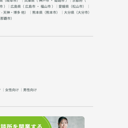
県（
岐阜市
） ｜兵庫県（
神戸市
・
姫路市
）｜京都府（
市
）｜広島県（
広島市
・
福山市
）｜愛媛県（
松山市
） ｜
 - 天神・博多 他
） ｜熊本県（
熊本市
） ｜大分県（
大分市
）
（
那覇市
）
け
｜
女性向け
｜
男性向け