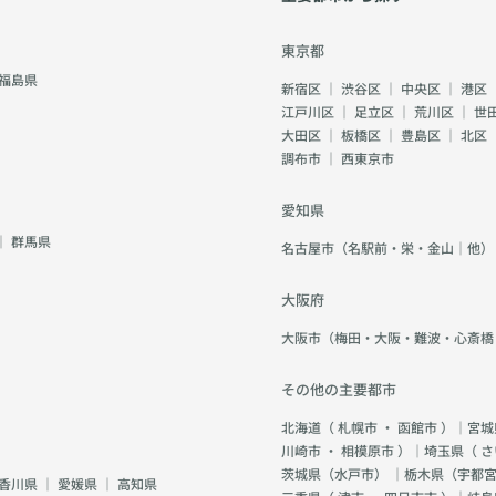
東京都
福島県
新宿区
｜
渋谷区
｜
中央区
｜
港区
江戸川区
｜
足立区
｜
荒川区
｜
世
大田区
｜
板橋区
｜
豊島区
｜
北区
調布市
｜
西東京市
愛知県
｜
群馬県
名古屋市（名駅前・栄・金山｜他）
大阪府
大阪市（梅田・大阪・難波・心斎橋
その他の主要都市
北海道（
札幌市
・
函館市
）｜宮城
川崎市
・
相模原市
）｜埼玉県（
さ
茨城県（
水戸市
） ｜栃木県（
宇都
香川県
｜
愛媛県
｜
高知県