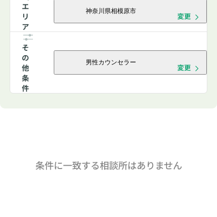
エ
神奈川県相模原市
リ
変更
ア
そ
の
男性カウンセラー
他
変更
条
件
条件に一致する相談所はありません