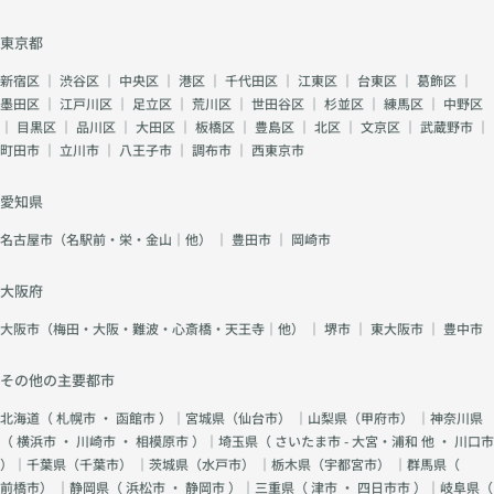
東京都
新宿区
｜
渋谷区
｜
中央区
｜
港区
｜
千代田区
｜
江東区
｜
台東区
｜
葛飾区
｜
墨田区
｜
江戸川区
｜
足立区
｜
荒川区
｜
世田谷区
｜
杉並区
｜
練馬区
｜
中野区
｜
目黒区
｜
品川区
｜
大田区
｜
板橋区
｜
豊島区
｜
北区
｜
文京区
｜
武蔵野市
｜
町田市
｜
立川市
｜
八王子市
｜
調布市
｜
西東京市
愛知県
名古屋市（名駅前・栄・金山｜他）
｜
豊田市
｜
岡崎市
大阪府
大阪市（梅田・大阪・難波・心斎橋・天王寺｜他）
｜
堺市
｜
東大阪市
｜
豊中市
その他の主要都市
北海道（
札幌市
・
函館市
）｜宮城県（
仙台市
） ｜山梨県（
甲府市
） ｜神奈川県
（
横浜市
・
川崎市
・
相模原市
）｜埼玉県（
さいたま市 - 大宮・浦和 他
・
川口市
）｜千葉県（
千葉市
） ｜茨城県（
水戸市
） ｜栃木県（
宇都宮市
） ｜群馬県（
前橋市
） ｜静岡県（
浜松市
・
静岡市
）｜三重県（
津市
・
四日市市
）｜岐阜県（