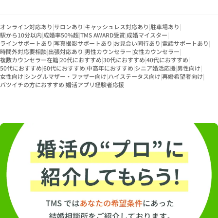
オンライン対応あり
|
サロンあり
|
キャッシュレス対応あり
|
駐車場あり
|
駅から10分以内
|
成婚率50%超
|
TMS AWARD受賞
|
成婚マイスター
|
ラインサポートあり
|
写真撮影サポートあり
|
お見合い同行あり
|
電話サポートあり
|
時間外対応要相談
|
出張対応あり
|
男性カウンセラー
|
女性カウンセラー
|
複数カウンセラー在籍
|
20代におすすめ
|
30代におすすめ
|
40代におすすめ
|
50代におすすめ
|
60代におすすめ
|
中高年におすすめ
|
シニア婚活応援
|
男性向け
|
女性向け
|
シングルマザー・ファザー向け
|
ハイステータス向け
|
再婚希望者向け
|
バツイチの方におすすめ
|
婚活アプリ経験者応援