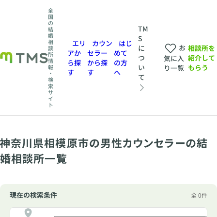
全
国
の
TM
結
婚
S
相
エリ
カウン
はじ
お
相談所を
に
談
アか
セラー
めて
所
紹介して
つ
気に入
情
ら探
から探
の方
もらう
い
報
り一覧
す
す
へ
・
て
検
索
サ
イ
ト
神奈川県相模原市の男性カウンセラーの結
婚相談所一覧
現在の検索条件
全 0件