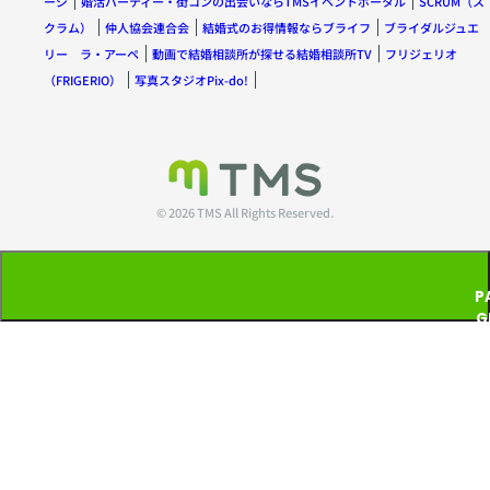
ージ
婚活パーティー・街コンの出会いならTMSイベントポータル
SCRUM（ス
クラム）
仲人協会連合会
結婚式のお得情報ならブライフ
ブライダルジュエ
リー ラ・アーペ
動画で結婚相談所が探せる結婚相談所TV
フリジェリオ
（FRIGERIO）
写真スタジオPix-do!
© 2026 TMS All Rights Reserved.
P
G
T
P