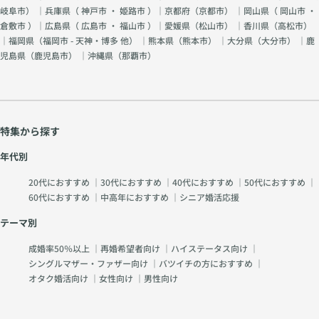
岐阜市
） ｜兵庫県（
神戸市
・
姫路市
）｜京都府（
京都市
） ｜岡山県（
岡山市
・
倉敷市
）｜広島県（
広島市
・
福山市
）｜愛媛県（
松山市
） ｜香川県（
高松市
）
｜福岡県（
福岡市 - 天神・博多 他
） ｜熊本県（
熊本市
） ｜大分県（
大分市
） ｜鹿
児島県（
鹿児島市
） ｜沖縄県（
那覇市
）
特集から探す
年代別
20代におすすめ
｜
30代におすすめ
｜
40代におすすめ
｜
50代におすすめ
｜
60代におすすめ
｜
中高年におすすめ
｜
シニア婚活応援
テーマ別
成婚率50％以上
｜
再婚希望者向け
｜
ハイステータス向け
｜
シングルマザー・ファザー向け
｜
バツイチの方におすすめ
｜
オタク婚活向け
｜
女性向け
｜
男性向け