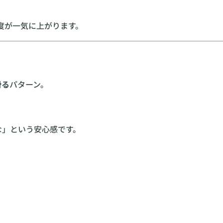
度が一気に上がります。
滑る
パターン。
な」という安心感です。