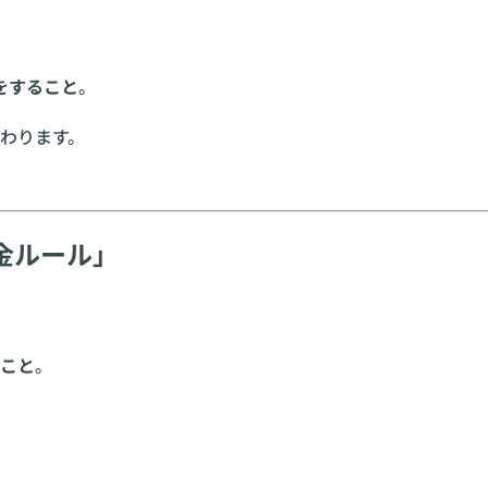
をすること
。
わります。
金ルール」
こと
。