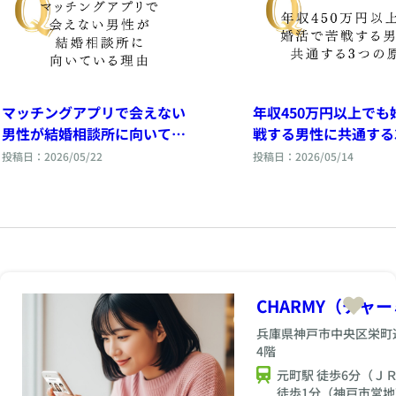
マッチングアプリで会えない
年収450万円以上でも
男性が結婚相談所に向いてい
戦する男性に共通する
る理由
因
投稿日：2026/05/22
投稿日：2026/05/14
CHARMY（チャ
兵庫県神戸市中央区栄町通
4階
元町駅 徒歩6分（Ｊ
徒歩1分（神戸市営