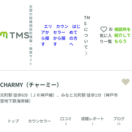
全
国
の
TM
結
婚
S
相
エリ
カウン
はじ
お
相談所を
に
談
アか
セラー
めて
所
紹介して
つ
気に入
情
ら探
から探
の方
もらう
い
報
り一覧
す
す
へ
・
て
検
索
サ
イ
ト
CHARMY（チャーミー）
元町駅 徒歩6分（ＪＲ神戸線）、みなと元町駅 徒歩1分（神戸市
営地下鉄海岸線）
口コミ
成婚レポート
ブログ
トップ
カウンセラー
5
1
15