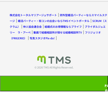
株式会社トータルマリアージュサポート
郊外型婚活パーティーならスマイルステ
ージ
婚活パーティー・街コンの出会いならTMSイベントポータル
SCRUM（ス
クラム）
仲人協会連合会
結婚式のお得情報ならブライフ
ブライダルジュエ
リー ラ・アーペ
動画で結婚相談所が探せる結婚相談所TV
フリジェリオ
（FRIGERIO）
写真スタジオPix-do!
© 2026 TMS All Rights Reserved.
P
G
T
P