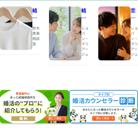
結
結
恋
婚
婚
愛
相
と
の
鈴木
ショ
ショ
談
は
と
恵美
パ
パ
相談
ン・
ン・
所
、
き
室
マリ
マリ
人
め
アー
アー
夏
生
き
ジュ
ジュ
の
の
と
婚
伴
、
活
奏
結
・
者
婚
お
を
の
見
見
安
合
つ
心
い
け
は
に
る
両
オ
こ
立
ス
と
す