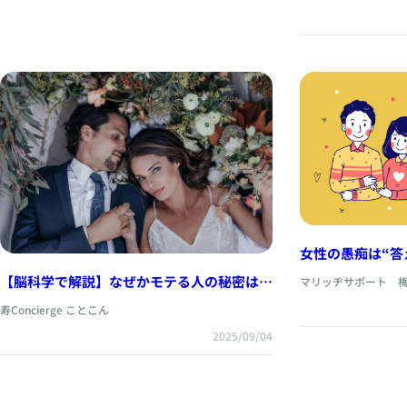
女性の愚痴は“答
大切
【脳科学で解説】なぜかモテる人の秘密は
マリッヂサポート 
『ドーパミン』だった？婚活で差がつく習慣
寿Concierge ことこん
とは
2025/09/04