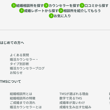
ド
み
結婚相談所を探す
カウンセラーを探す
口コミから探す
ラ
解
成婚レポートから探す
相談所を紹介してもらう
ー
く
お気に入り
心
〜
理
htt
学
ps:
か
//
ら
w
はじめての方へ
考
w
え
w.
よくある質問
る
ch
婚活カウンセラー・
タイプ別診断
〜
err
婚活カウンセラーブログ
htt
y-
お知らせ
ps:
pia
TMSについて
//
no
w
.co
結婚相談所とは
TMSが選ばれる理由
w
m
結婚相談所の特徴
数字で見るTMS
w.
ご成婚までの流れ
成婚率が高いわけ
ch
婚活カウンセラーとは
成婚を生み出す仕組み