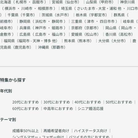
北海道（
札幌市
・
函館市
）｜宮城県（
仙台市
） ｜山梨県（
甲府市
） ｜神奈川県
（
横浜市
・
川崎市
・
相模原市
）｜埼玉県（
さいたま市 - 大宮・浦和 他
・
川口市
）｜千葉県（
千葉市
） ｜茨城県（
水戸市
） ｜栃木県（
宇都宮市
） ｜群馬県（
前橋市
） ｜静岡県（
浜松市
・
静岡市
）｜三重県（
津市
・
四日市市
）｜岐阜県（
岐阜市
） ｜兵庫県（
神戸市
・
姫路市
）｜京都府（
京都市
） ｜岡山県（
岡山市
・
倉敷市
）｜広島県（
広島市
・
福山市
）｜愛媛県（
松山市
） ｜香川県（
高松市
）
｜福岡県（
福岡市 - 天神・博多 他
） ｜熊本県（
熊本市
） ｜大分県（
大分市
） ｜鹿
児島県（
鹿児島市
） ｜沖縄県（
那覇市
）
特集から探す
年代別
20代におすすめ
｜
30代におすすめ
｜
40代におすすめ
｜
50代におすすめ
｜
60代におすすめ
｜
中高年におすすめ
｜
シニア婚活応援
テーマ別
成婚率50％以上
｜
再婚希望者向け
｜
ハイステータス向け
｜
シングルマザー・ファザー向け
｜
バツイチの方におすすめ
｜