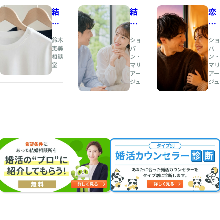
結
結
恋
婚
婚
愛
相
と
の
鈴木
ショ
ショ
談
は
と
恵美
パ
パ
相談
ン・
ン・
所
、
き
室
マリ
マリ
人
め
アー
アー
夏
生
き
ジュ
ジュ
の
の
と
婚
伴
、
活
奏
結
・
者
婚
お
を
の
見
見
安
合
つ
心
い
け
は
に
る
両
オ
こ
立
ス
と
す