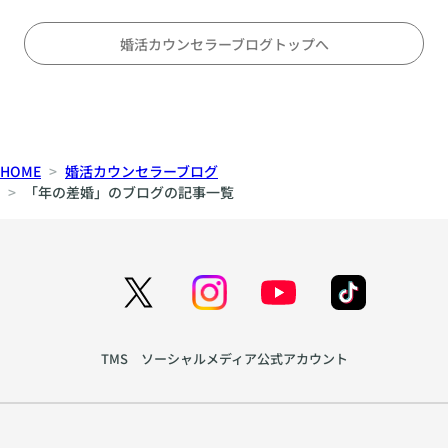
ス
〜
る
メ
対
の
婚活カウンセラーブログトップへ
等
か
な
〜
パ
刺
ー
激
ト
と
HOME
婚活カウンセラーブログ
ナ
安
「年の差婚」のブログの記事一覧
ー
定
シ
の
ッ
間
プ
で
の
揺
育
れ
て
る
TMS ソーシャルメディア公式アカウント
方
心
を
を
ア
読
ド
み