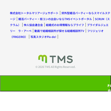
株式会社トータルマリアージュサポート
郊外型婚活パーティーならスマイルステ
ージ
婚活パーティー・街コンの出会いならTMSイベントポータル
SCRUM（ス
クラム）
仲人協会連合会
結婚式のお得情報ならブライフ
ブライダルジュエ
リー ラ・アーペ
動画で結婚相談所が探せる結婚相談所TV
フリジェリオ
（FRIGERIO）
写真スタジオPix-do!
© 2026 TMS All Rights Reserved.
P
G
T
P