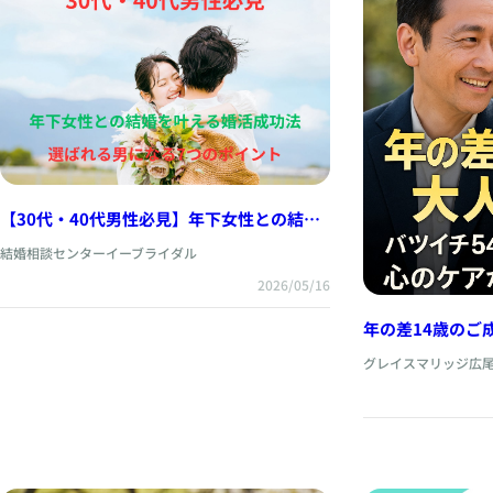
【30代・40代男性必見】年下女性との結婚
を叶える婚活成功法｜選ばれる男になる7つ
結婚相談センターイーブライダル
のポイント
2026/05/16
年の差14歳のご
断した、大人の
グレイスマリッジ広