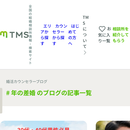
全
国
の
TM
結
婚
S
相
エリ
カウン
はじ
お
相談所を
に
談
アか
セラー
めて
所
紹介して
つ
気に入
情
ら探
から探
の方
もらう
い
報
り一覧
す
す
へ
・
て
検
索
サ
イ
ト
婚活カウンセラーブログ
# 年の差婚 のブログの記事一覧