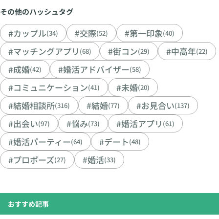
その他のハッシュタグ
#カップル
#交際
#第一印象
(34)
(52)
(40)
#マッチングアプリ
#街コン
#中高年
(68)
(29)
(22)
#成婚
#婚活アドバイザー
(42)
(58)
#コミュニケーション
#未婚
(41)
(20)
#結婚相談所
#結婚
#お見合い
(316)
(77)
(137)
#出会い
#悩み
#婚活アプリ
(97)
(73)
(61)
#婚活パーティー
#デート
(64)
(48)
#プロポーズ
#婚活
(27)
(33)
おすすめ記事