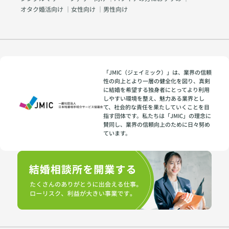
オタク婚活向け
｜
女性向け
｜
男性向け
「JMIC（ジェイミック）」は、業界の信頼
性の向上とより一層の健全化を図り、真剣
に結婚を希望する独身者にとってより利用
しやすい環境を整え、魅力ある業界とし
て、社会的な責任を果たしていくことを目
指す団体です。私たちは「JMIC」の理念に
賛同し、業界の信頼向上のために日々努め
ています。