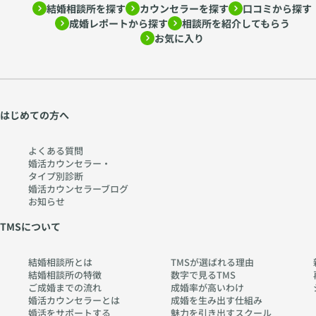
結婚相談所を探す
カウンセラーを探す
口コミから探す
ラ
解
成婚レポートから探す
相談所を紹介してもらう
ー
く
お気に入り
心
〜
理
htt
学
ps:
か
//
ら
w
はじめての方へ
考
w
え
w.
よくある質問
る
ch
婚活カウンセラー・
タイプ別診断
〜
err
婚活カウンセラーブログ
htt
y-
お知らせ
ps:
pia
TMSについて
//
no
w
.co
結婚相談所とは
TMSが選ばれる理由
w
m
結婚相談所の特徴
数字で見るTMS
w.
ご成婚までの流れ
成婚率が高いわけ
ch
婚活カウンセラーとは
成婚を生み出す仕組み
婚活をサポートする
魅力を引き出すスクール
err