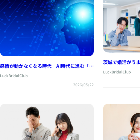
茨城で婚活がう
感情が動かなくなる時代｜AI時代に進む「静
所の乗り換えで変
LuckBridalClub
かな無感情化」
LuckBridalClub
2026/05/22