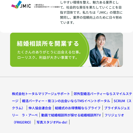
しやすい環境を整え、魅力ある業界とし
て、社会的な責任を果たしていくことを目
指す団体です。私たちは「JMIC」の理念に
賛同し、業界の信頼向上のために日々努め
ています。
株式会社トータルマリアージュサポート
郊外型婚活パーティーならスマイルステ
ージ
婚活パーティー・街コンの出会いならTMSイベントポータル
SCRUM（ス
クラム）
仲人協会連合会
結婚式のお得情報ならブライフ
ブライダルジュエ
リー ラ・アーペ
動画で結婚相談所が探せる結婚相談所TV
フリジェリオ
（FRIGERIO）
写真スタジオPix-do!