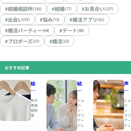
#結婚相談所
#結婚
#お見合い
(316)
(77)
(137)
#出会い
#悩み
#婚活アプリ
(97)
(73)
(61)
#婚活パーティー
#デート
(64)
(48)
#プロポーズ
#婚活
(27)
(33)
おすすめ記事
結
結
声
婚
婚
の
相
と
印
鈴木
ショ
ショ
談
は
象
恵美
パ
パ
相談
ン・
ン・
所
、
が
室
マリ
マリ
人
恋
アー
アー
夏
生
愛
ジュ
ジュ