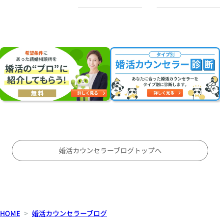
の
の
感
婚
伴
情
活
奏
を
・
者
左
お
を
右
見
見
す
合
つ
る
い
け
理
に
る
由
オ
こ
〜
ス
と
会
ス
〜
話
メ
対
の
婚活カウンセラーブログトップへ
等
テ
な
ン
パ
ポ
ー
、
ト
間
HOME
婚活カウンセラーブログ
ナ
、