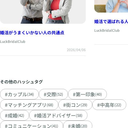
婚活で選ばれる
LuckBridalClub
婚活がうまくいかない人の共通点
LuckBridalClub
2026/04/06
その他のハッシュタグ
#カップル
#交際
#第一印象
(34)
(52)
(40)
#マッチングアプリ
#街コン
#中高年
(68)
(29)
(22)
#成婚
#婚活アドバイザー
(42)
(58)
#コミュニケーション
#未婚
(41)
(20)