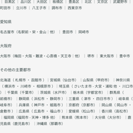
｜
目黒区
｜
品川区
｜
大田区
｜
板橋区
｜
豊島区
｜
北区
｜
文京区
｜
武蔵野市
｜
町田市
｜
立川市
｜
八王子市
｜
調布市
｜
西東京市
愛知県
名古屋市（名駅前・栄・金山｜他）
｜
豊田市
｜
岡崎市
大阪府
大阪市（梅田・大阪・難波・心斎橋・天王寺｜他）
｜
堺市
｜
東大阪市
｜
豊中市
その他の主要都市
北海道（
札幌市
・
函館市
）｜宮城県（
仙台市
） ｜山梨県（
甲府市
） ｜神奈川県
（
横浜市
・
川崎市
・
相模原市
）｜埼玉県（
さいたま市 - 大宮・浦和 他
・
川口市
）｜千葉県（
千葉市
） ｜茨城県（
水戸市
） ｜栃木県（
宇都宮市
） ｜群馬県（
前橋市
） ｜静岡県（
浜松市
・
静岡市
）｜三重県（
津市
・
四日市市
）｜岐阜県（
岐阜市
） ｜兵庫県（
神戸市
・
姫路市
）｜京都府（
京都市
） ｜岡山県（
岡山市
・
倉敷市
）｜広島県（
広島市
・
福山市
）｜愛媛県（
松山市
） ｜香川県（
高松市
）
｜福岡県（
福岡市 - 天神・博多 他
） ｜熊本県（
熊本市
） ｜大分県（
大分市
） ｜鹿
児島県（
鹿児島市
） ｜沖縄県（
那覇市
）