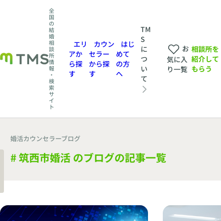
全
国
の
TM
結
婚
S
相
エリ
カウン
はじ
お
相談所を
に
談
アか
セラー
めて
所
紹介して
つ
気に入
情
ら探
から探
の方
もらう
い
報
り一覧
す
す
へ
・
て
検
索
サ
イ
ト
婚活カウンセラーブログ
# 筑西市婚活 のブログの記事一覧