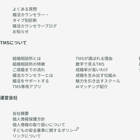
え
err
よくある質問
る
y-
婚活カウンセラー・
タイプ別診断
〜
pia
婚活カウンセラーブログ
htt
no
お知らせ
ps:
.co
TMSについて
//
m
w
結婚相談所とは
TMSが選ばれる理由
w
結婚相談所の特徴
数字で見るTMS
w.
ご成婚までの流れ
成婚率が高いわけ
ch
婚活カウンセラーとは
成婚を生み出す仕組み
婚活をサポートする
魅力を引き出すスクール
err
TMS専用アプリ
AIマッチング紹介
y-
pia
運営会社
no
.co
会社概要
m
個人情報保護方針
個人情報の取り扱いに
ついて
子どもの安全基準に関する
ポリシー
リンクについて