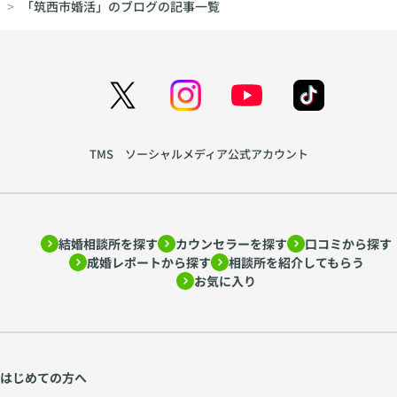
「筑西市婚活」のブログの記事一覧
ー
声
シ
色
ッ
か
プ
ら
の
生
育
ま
て
れ
TMS ソーシャルメディア公式アカウント
方
る
を
親
ア
密
ド
さ
結婚相談所を探す
カウンセラーを探す
口コミから探す
ラ
~
成婚レポートから探す
相談所を紹介してもらう
ー
htt
お気に入り
心
ps:
理
//
学
w
か
w
ら
w.
はじめての方へ
考
ch