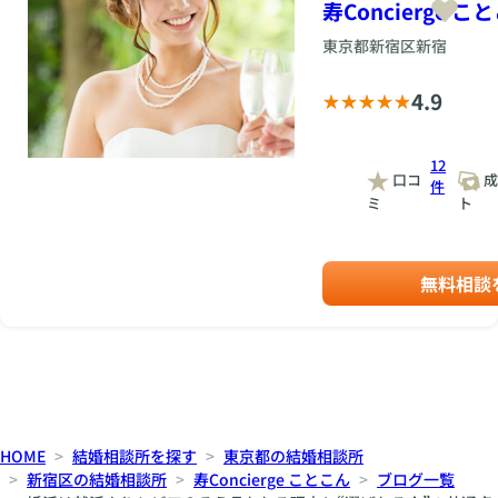
寿Concierge こ
東京都新宿区新宿
4.9
12
口コ
成
件
ミ
ト
無料相談
HOME
結婚相談所を探す
東京都の結婚相談所
新宿区の結婚相談所
寿Concierge ことこん
ブログ一覧