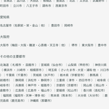
｜
目黒区
｜
品川区
｜
大田区
｜
板橋区
｜
豊島区
｜
北区
｜
文京区
｜
武蔵野市
｜
町田市
｜
立川市
｜
八王子市
｜
調布市
｜
西東京市
愛知県
名古屋市（名駅前・栄・金山｜他）
｜
豊田市
｜
岡崎市
大阪府
大阪市（梅田・大阪・難波・心斎橋・天王寺｜他）
｜
堺市
｜
東大阪市
｜
豊中市
その他の主要都市
北海道（
札幌市
・
函館市
）｜宮城県（
仙台市
） ｜山梨県（
甲府市
） ｜神奈川県
（
横浜市
・
川崎市
・
相模原市
）｜埼玉県（
さいたま市 - 大宮・浦和 他
・
川口市
）｜千葉県（
千葉市
） ｜茨城県（
水戸市
） ｜栃木県（
宇都宮市
） ｜群馬県（
前橋市
） ｜静岡県（
浜松市
・
静岡市
）｜三重県（
津市
・
四日市市
）｜岐阜県（
岐阜市
） ｜兵庫県（
神戸市
・
姫路市
）｜京都府（
京都市
） ｜岡山県（
岡山市
・
倉敷市
）｜広島県（
広島市
・
福山市
）｜愛媛県（
松山市
） ｜香川県（
高松市
）
｜福岡県（
福岡市 - 天神・博多 他
） ｜熊本県（
熊本市
） ｜大分県（
大分市
） ｜鹿
児島県（
鹿児島市
） ｜沖縄県（
那覇市
）