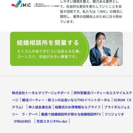
しやすい環境を整え、魅力ある業界とし
て、社会的な責任を果たしていくことを目
指す団体です。私たちは「JMIC」の理念に
賛同し、業界の信頼向上のために日々努め
ています。
株式会社トータルマリアージュサポート
郊外型婚活パーティーならスマイルステ
ージ
婚活パーティー・街コンの出会いならTMSイベントポータル
SCRUM（ス
クラム）
仲人協会連合会
結婚式のお得情報ならブライフ
ブライダルジュエ
リー ラ・アーペ
動画で結婚相談所が探せる結婚相談所TV
フリジェリオ
（FRIGERIO）
写真スタジオPix-do!