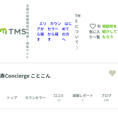
全
国
の
TM
結
婚
S
相
エリ
カウン
はじ
お
相談所を
に
談
アか
セラー
めて
所
紹介して
つ
気に入
情
ら探
から探
の方
もらう
い
報
り一覧
す
す
へ
・
て
検
索
サ
イ
ト
寿Concierge ことこん
口コミ
成婚レポート
ブログ
トップ
カウンセラー
12
1
136