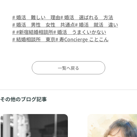
# 婚活 難しい 理由
# 婚活 選ばれる 方法
# 婚活 男性 女性 共通点
# 婚活 就活 違い
# #新宿結婚相談所
# 婚活 うまくいかない
# 結婚相談所 東京
# 寿Concierge ことこん
一覧へ戻る
その他のブログ記事