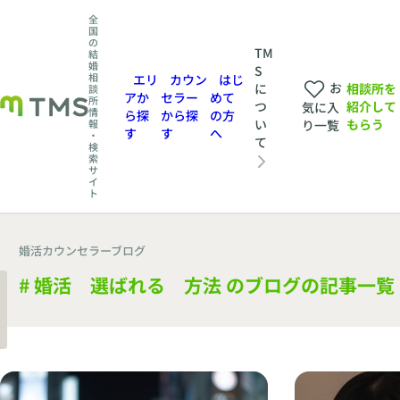
全
国
の
TM
結
婚
S
相
エリ
カウン
はじ
お
相談所を
に
談
アか
セラー
めて
所
紹介して
つ
気に入
情
ら探
から探
の方
もらう
い
報
り一覧
す
す
へ
・
て
検
索
サ
イ
ト
婚活カウンセラーブログ
# 婚活 選ばれる 方法 のブログの記事一覧