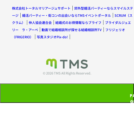
株式会社トータルマリアージュサポート
郊外型婚活パーティーならスマイルステ
ージ
婚活パーティー・街コンの出会いならTMSイベントポータル
SCRUM（ス
クラム）
仲人協会連合会
結婚式のお得情報ならブライフ
ブライダルジュエ
リー ラ・アーペ
動画で結婚相談所が探せる結婚相談所TV
フリジェリオ
（FRIGERIO）
写真スタジオPix-do!
© 2026 TMS All Rights Reserved.
P
G
T
P