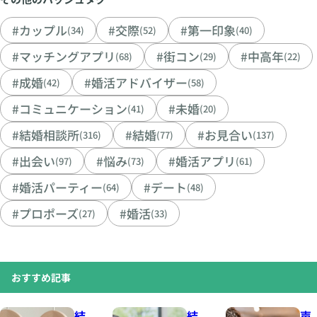
#カップル
#交際
#第一印象
(34)
(52)
(40)
#マッチングアプリ
#街コン
#中高年
(68)
(29)
(22)
#成婚
#婚活アドバイザー
(42)
(58)
#コミュニケーション
#未婚
(41)
(20)
#結婚相談所
#結婚
#お見合い
(316)
(77)
(137)
#出会い
#悩み
#婚活アプリ
(97)
(73)
(61)
#婚活パーティー
#デート
(64)
(48)
#プロポーズ
#婚活
(27)
(33)
おすすめ記事
結
結
声