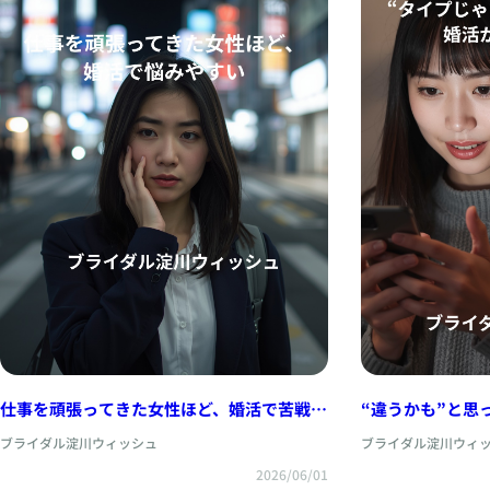
仕事を頑張ってきた女性ほど、婚活で苦戦す
“違うかも”と思
る理由
えた。
ブライダル淀川ウィッシュ
ブライダル淀川ウィ
2026/06/01