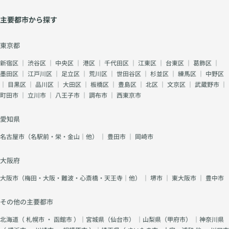
主要都市から探す
東京都
新宿区
｜
渋谷区
｜
中央区
｜
港区
｜
千代田区
｜
江東区
｜
台東区
｜
葛飾区
｜
墨田区
｜
江戸川区
｜
足立区
｜
荒川区
｜
世田谷区
｜
杉並区
｜
練馬区
｜
中野区
｜
目黒区
｜
品川区
｜
大田区
｜
板橋区
｜
豊島区
｜
北区
｜
文京区
｜
武蔵野市
｜
町田市
｜
立川市
｜
八王子市
｜
調布市
｜
西東京市
愛知県
名古屋市（名駅前・栄・金山｜他）
｜
豊田市
｜
岡崎市
大阪府
大阪市（梅田・大阪・難波・心斎橋・天王寺｜他）
｜
堺市
｜
東大阪市
｜
豊中市
その他の主要都市
北海道（
札幌市
・
函館市
）｜宮城県（
仙台市
） ｜山梨県（
甲府市
） ｜神奈川県