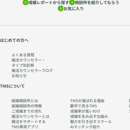
成婚レポートから探す
相談所を紹介してもらう
ー
htt
お気に入り
心
ps:
理
//
学
w
か
w
ら
w.
はじめての方へ
考
ch
え
err
よくある質問
る
y-
婚活カウンセラー・
タイプ別診断
〜
pia
婚活カウンセラーブログ
htt
no
お知らせ
ps:
.co
TMSについて
//
m
w
結婚相談所とは
TMSが選ばれる理由
w
結婚相談所の特徴
数字で見るTMS
w.
ご成婚までの流れ
成婚率が高いわけ
ch
婚活カウンセラーとは
成婚を生み出す仕組み
婚活をサポートする
魅力を引き出すスクール
err
TMS専用アプリ
AIマッチング紹介
y-