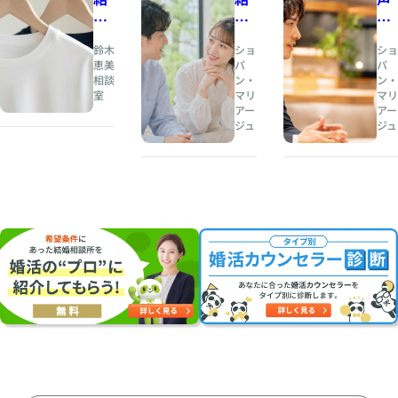
婚
婚
の
相
と
印
鈴木
ショ
ショ
談
は
象
恵美
パ
パ
相談
ン・
ン・
所
、
が
室
マリ
マリ
人
恋
アー
アー
夏
生
愛
ジュ
ジュ
の
の
感
婚
伴
情
活
奏
を
・
者
左
お
を
右
見
見
す
合
つ
る
い
け
理
に
る
由
オ
こ
〜
ス
と
会
ス
〜
話