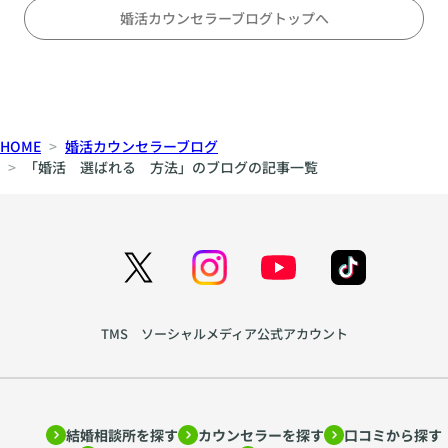
メ
対
の
婚活カウンセラーブログトップへ
等
テ
な
ン
パ
ポ
ー
、
ト
間
HOME
婚活カウンセラーブログ
ナ
、
「婚活 選ばれる 方法」のブログの記事一覧
ー
声
シ
色
ッ
か
プ
ら
の
生
育
ま
て
れ
TMS ソーシャルメディア公式アカウント
方
る
を
親
ア
密
ド
さ
結婚相談所を探す
カウンセラーを探す
口コミから探す
ラ
~