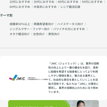
20代におすすめ
｜
30代におすすめ
｜
40代におすすめ
｜
50代におすすめ
｜
60代におすすめ
｜
中高年におすすめ
｜
シニア婚活応援
テーマ別
成婚率50％以上
｜
再婚希望者向け
｜
ハイステータス向け
｜
シングルマザー・ファザー向け
｜
バツイチの方におすすめ
｜
オタク婚活向け
｜
女性向け
｜
男性向け
「JMIC（ジェイミック）」は、業界の信頼
性の向上とより一層の健全化を図り、真剣
に結婚を希望する独身者にとってより利用
しやすい環境を整え、魅力ある業界とし
て、社会的な責任を果たしていくことを目
指す団体です。私たちは「JMIC」の理念に
賛同し、業界の信頼向上のために日々努め
ています。