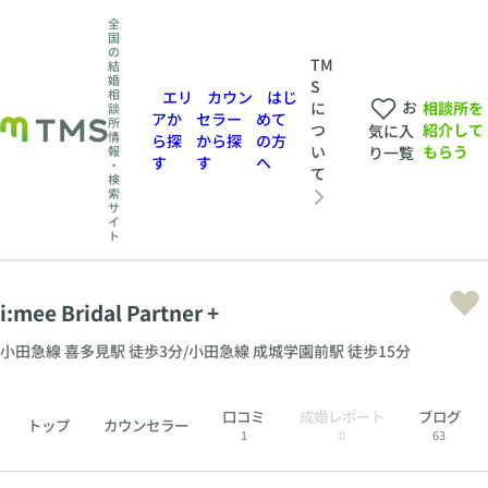
全
国
の
TM
結
婚
S
相
エリ
カウン
はじ
お
相談所を
に
談
アか
セラー
めて
所
紹介して
つ
気に入
情
ら探
から探
の方
もらう
い
報
り一覧
す
す
へ
・
て
検
索
サ
イ
ト
i:mee Bridal Partner +
小田急線 喜多見駅 徒歩3分/小田急線 成城学園前駅 徒歩15分
口コミ
成婚レポート
ブログ
トップ
カウンセラー
1
0
63