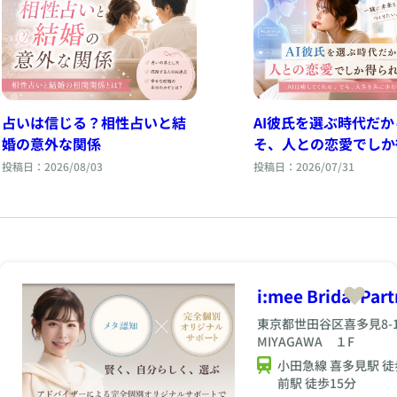
占いは信じる？相性占いと結
AI彼氏を選ぶ時代だか
婚の意外な関係
そ、人との恋愛でしか
ないもの。
投稿日：2026/08/03
投稿日：2026/07/31
i:mee Bridal Part
東京都世田谷区喜多見8-1
MIYAGAWA １F
小田急線 喜多見駅 徒
前駅 徒歩15分