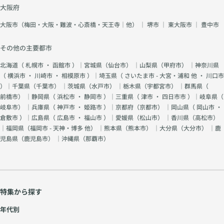
大阪府
大阪市（梅田・大阪・難波・心斎橋・天王寺｜他）
｜
堺市
｜
東大阪市
｜
豊中市
その他の主要都市
北海道（
札幌市
・
函館市
）｜宮城県（
仙台市
） ｜山梨県（
甲府市
） ｜神奈川県
（
横浜市
・
川崎市
・
相模原市
）｜埼玉県（
さいたま市 - 大宮・浦和 他
・
川口市
）｜千葉県（
千葉市
） ｜茨城県（
水戸市
） ｜栃木県（
宇都宮市
） ｜群馬県（
前橋市
） ｜静岡県（
浜松市
・
静岡市
）｜三重県（
津市
・
四日市市
）｜岐阜県（
岐阜市
） ｜兵庫県（
神戸市
・
姫路市
）｜京都府（
京都市
） ｜岡山県（
岡山市
・
倉敷市
）｜広島県（
広島市
・
福山市
）｜愛媛県（
松山市
） ｜香川県（
高松市
）
｜福岡県（
福岡市 - 天神・博多 他
） ｜熊本県（
熊本市
） ｜大分県（
大分市
） ｜鹿
児島県（
鹿児島市
） ｜沖縄県（
那覇市
）
特集から探す
年代別