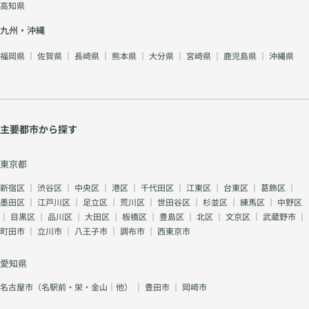
高知県
九州・沖縄
福岡県
｜
佐賀県
｜
長崎県
｜
熊本県
｜
大分県
｜
宮崎県
｜
鹿児島県
｜
沖縄県
主要都市から探す
東京都
新宿区
｜
渋谷区
｜
中央区
｜
港区
｜
千代田区
｜
江東区
｜
台東区
｜
葛飾区
｜
墨田区
｜
江戸川区
｜
足立区
｜
荒川区
｜
世田谷区
｜
杉並区
｜
練馬区
｜
中野区
｜
目黒区
｜
品川区
｜
大田区
｜
板橋区
｜
豊島区
｜
北区
｜
文京区
｜
武蔵野市
｜
町田市
｜
立川市
｜
八王子市
｜
調布市
｜
西東京市
愛知県
名古屋市（名駅前・栄・金山｜他）
｜
豊田市
｜
岡崎市