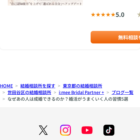
5.0
無料相談
HOME
結婚相談所を探す
東京都の結婚相談所
世田谷区の結婚相談所
i:mee Bridal Partner +
ブログ一覧
なぜあの人は成婚できるのか？婚活がうまくいく人の習慣5選