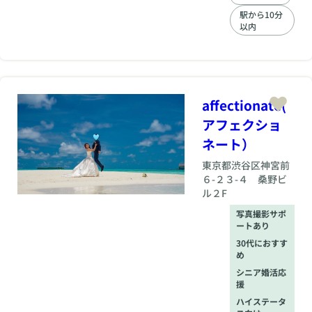
頼関係が、幸せなご
駅から10分
結婚への第一歩で
以内
す。
affectionate(
アフェクショ
ネート）
東京都
渋谷区神宮前
６-２３-４ 桑野ビ
ル２F
写真撮影サポ
ートあり
30代におすす
め
シニア婚活応
援
ハイステータ