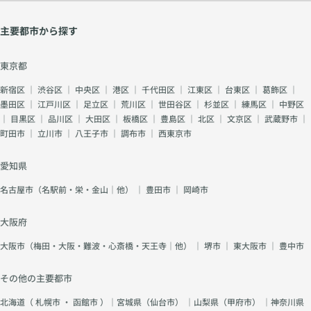
主要都市から探す
東京都
新宿区
｜
渋谷区
｜
中央区
｜
港区
｜
千代田区
｜
江東区
｜
台東区
｜
葛飾区
｜
墨田区
｜
江戸川区
｜
足立区
｜
荒川区
｜
世田谷区
｜
杉並区
｜
練馬区
｜
中野区
｜
目黒区
｜
品川区
｜
大田区
｜
板橋区
｜
豊島区
｜
北区
｜
文京区
｜
武蔵野市
｜
町田市
｜
立川市
｜
八王子市
｜
調布市
｜
西東京市
愛知県
名古屋市（名駅前・栄・金山｜他）
｜
豊田市
｜
岡崎市
大阪府
大阪市（梅田・大阪・難波・心斎橋・天王寺｜他）
｜
堺市
｜
東大阪市
｜
豊中市
その他の主要都市
北海道（
札幌市
・
函館市
）｜宮城県（
仙台市
） ｜山梨県（
甲府市
） ｜神奈川県