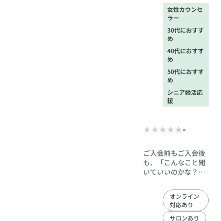
女性カウンセ
ラー
30代におすす
め
40代におすす
め
50代におすす
め
シニア婚活応
援
-
ご入会前もご入会後
も、「こんなこと聞
いていいのかな？」
と思われるようなこ
とでも、何でも本音
オンライン
でご相談くださって
対応あり
大丈夫です。会員様
とカウンセラーの信
サロンあり