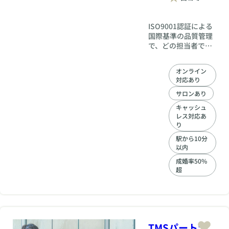
ISO9001認証による
国際基準の品質管理
で、どの担当者でも
変わらない高品質な
サポート。結婚相談
オンライン
所フィオーレ新宿店
対応あり
なら、初めての方も
安心して婚活に集中
サロンあり
できます。
キャッシュ
レス対応あ
り
駅から10分
以内
成婚率50%
超
TMSパートナ