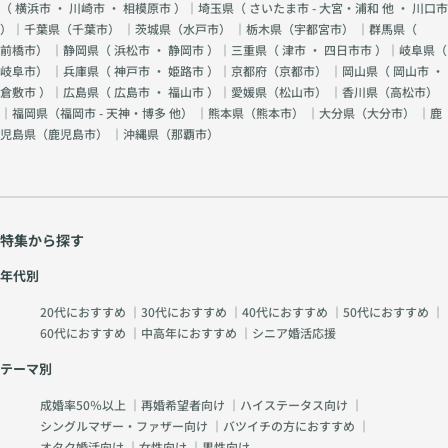
（
横浜市
・
川崎市
・
相模原市
）｜埼玉県（
さいたま市 - 大宮・浦和 他
・
川口市
）｜千葉県（
千葉市
） ｜茨城県（
水戸市
） ｜栃木県（
宇都宮市
） ｜群馬県（
前橋市
） ｜静岡県（
浜松市
・
静岡市
）｜三重県（
津市
・
四日市市
）｜岐阜県（
岐阜市
） ｜兵庫県（
神戸市
・
姫路市
）｜京都府（
京都市
） ｜岡山県（
岡山市
・
倉敷市
）｜広島県（
広島市
・
福山市
）｜愛媛県（
松山市
） ｜香川県（
高松市
）
｜福岡県（
福岡市 - 天神・博多 他
） ｜熊本県（
熊本市
） ｜大分県（
大分市
） ｜鹿
児島県（
鹿児島市
） ｜沖縄県（
那覇市
）
特集から探す
年代別
20代におすすめ
｜
30代におすすめ
｜
40代におすすめ
｜
50代におすすめ
｜
60代におすすめ
｜
中高年におすすめ
｜
シニア婚活応援
テーマ別
成婚率50％以上
｜
再婚希望者向け
｜
ハイステータス向け
｜
シングルマザー・ファザー向け
｜
バツイチの方におすすめ
｜
オタク婚活向け
｜
女性向け
｜
男性向け