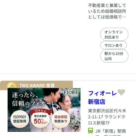
ていない理想と現実
不動産業と兼業して
のギャップなども、
いるため結婚相談所
ダイレクトに痛感し
としては低価格です
てきました。 恥ずか
が、安かろう悪かろ
しい思いも数多くし
うではございませ
オンライン
ながら、婚活者目線
ん！ 丁寧なカウンセ
対応あり
と仲人視点の両面か
リング、的確なアド
ら婚活を徹底的に研
バイスにより成婚率
サロンあり
究してきたことこそ
は77％以上です 特に
駅から10分
が、アフェクショネ
30.40代の婚活男性
以内
ートのサポートの大
を得意としてます。
きな糧となっていま
婚活女性の気持は揺
す。
れやすく 男性には理
解し難いものです。
何人もの女性のカウ
ンセリングをおこな
フィオーレ
い、また自分自身も
新宿店
恋愛経験を積んでき
た女性であることか
東京都
渋谷区代々木
ら、 的確なアドバイ
2-11-17 ラウンドク
スをおこなうことが
ロス新宿7F
できます。
JR「新宿」駅南