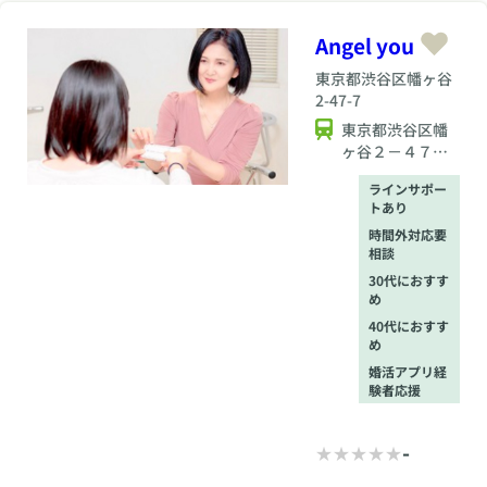
ったら婚約破棄され
るなど、婚活で起こ
Angel you
りうるトラブルを自
らとことん経験して
東京都
渋谷区幡ヶ谷
きました。自分自身
2-47-7
も婚活で深く傷つ
東京都渋谷区幡
き、迷い、それでも
ヶ谷２－４７－
結婚を諦めずに活動
７
を続け、最終的に幸
ラインサポー
せな結婚生活を実現
トあり
しています。 また、
婚活者でありながら
時間外対応要
相談
同時に仲人である立
場だからこそ、自身
30代におすす
の婚活中に周囲の仲
め
人さんたちから多く
40代におすす
の仲人視点を学び、
め
直接の叱咤激励と仲
婚活アプリ経
人愛を受けながら背
験者応援
中を押してもらった
ことは、他では得が
たい貴重な経験で
-
す。婚活者が陥りや
すい勘違いや、見え