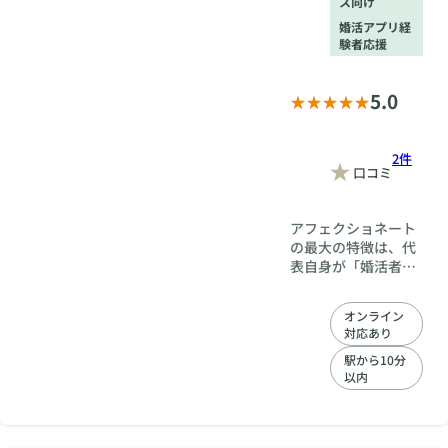
ス向け
婚活アプリ経
験者応援
5.0
2件
口コミ
アフェクショネート
の最大の特徴は、代
表自身が「婚活者」
と「仲人」という両
方の立場を同時に経
オンライン
験してきたことで
対応あり
す。 アプリで出会
い、結婚を前提に付
駅から10分
以内
き合った相手が実は
既婚者だった（しか
も3人連続）、やっ
と幸せを掴んだと思