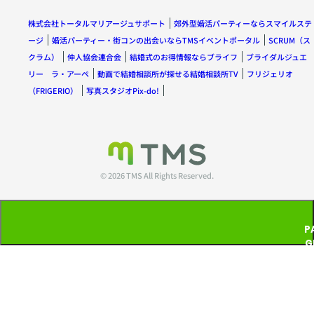
株式会社トータルマリアージュサポート
郊外型婚活パーティーならスマイルステ
ージ
婚活パーティー・街コンの出会いならTMSイベントポータル
SCRUM（ス
クラム）
仲人協会連合会
結婚式のお得情報ならブライフ
ブライダルジュエ
リー ラ・アーペ
動画で結婚相談所が探せる結婚相談所TV
フリジェリオ
（FRIGERIO）
写真スタジオPix-do!
© 2026 TMS All Rights Reserved.
P
G
T
P