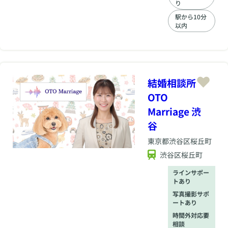
り
駅から10分
以内
結婚相談所
OTO
Marriage 渋
谷
東京都
渋谷区桜丘町
渋谷区桜丘町
ラインサポー
トあり
写真撮影サポ
ートあり
時間外対応要
相談