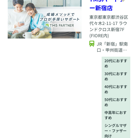
ー新宿店
東京都
東京都渋谷区
代々木2-11-17 ラウ
ンドクロス新宿7F
(FIORE内)
JR「新宿」駅南
口・甲州街道改
札より徒歩4分
20代におすす
都営地下鉄「新
め
宿」駅6番出口よ
30代におすす
り徒歩1分
め
40代におすす
め
50代におすす
め
中高年におす
すめ
シングルマザ
ー・ファザー
向け