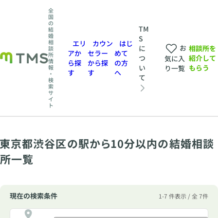
全
国
の
TM
結
婚
S
相
エリ
カウン
はじ
お
相談所を
に
談
アか
セラー
めて
所
紹介して
つ
気に入
情
ら探
から探
の方
もらう
い
報
り一覧
す
す
へ
・
て
検
索
サ
イ
ト
東京都渋谷区の駅から10分以内の結婚相談
所一覧
現在の検索条件
1-7 件表示 / 全 7件