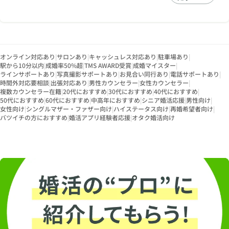
オンライン対応あり
|
サロンあり
|
キャッシュレス対応あり
|
駐車場あり
|
駅から10分以内
|
成婚率50%超
|
TMS AWARD受賞
|
成婚マイスター
|
ラインサポートあり
|
写真撮影サポートあり
|
お見合い同行あり
|
電話サポートあり
|
時間外対応要相談
|
出張対応あり
|
男性カウンセラー
|
女性カウンセラー
|
複数カウンセラー在籍
|
20代におすすめ
|
30代におすすめ
|
40代におすすめ
|
50代におすすめ
|
60代におすすめ
|
中高年におすすめ
|
シニア婚活応援
|
男性向け
|
女性向け
|
シングルマザー・ファザー向け
|
ハイステータス向け
|
再婚希望者向け
|
バツイチの方におすすめ
|
婚活アプリ経験者応援
|
オタク婚活向け