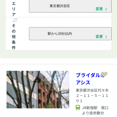
エ
東京都渋谷区
リ
変更
ア
そ
の
駅から10分以内
他
変更
条
件
ブライダルオ
アシス
東京都
渋谷区代々木
２－１１－５－１１
０１
JR新宿駅 南口
より徒歩数分