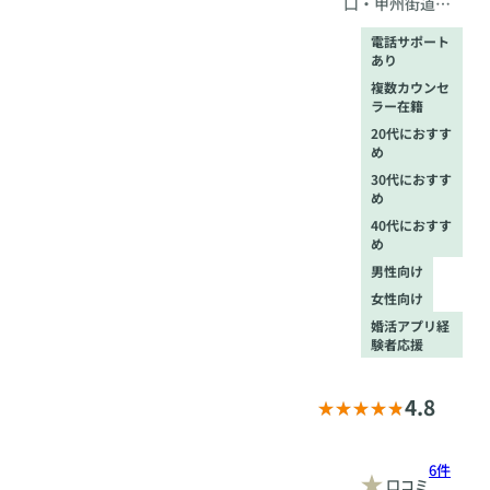
口・甲州街道改
札より徒歩4分、
電話サポート
都営地下鉄「新
あり
宿」駅6番出口よ
複数カウンセ
り徒歩1分
ラー在籍
20代におすす
め
30代におすす
め
40代におすす
め
男性向け
女性向け
婚活アプリ経
験者応援
4.8
6件
口コミ