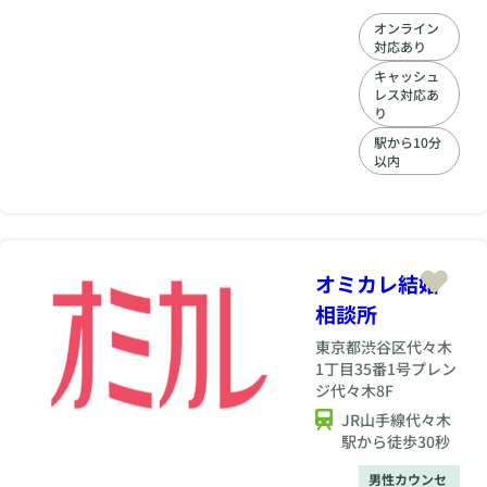
いから成婚後まで、
オンライン
わんちゃんと一緒の
対応あり
婚活をトータルサポ
ートします。 💒
キャッシュ
レス対応あ
OTO Marriageが選
り
ばれる理由 ・愛犬と
の「奇跡の一枚」で
駅から10分
お見合い成立率UP
以内
愛犬フォトブランド
も手掛ける代表が、
あなたと愛犬の魅力
を引き出す最高の一
枚を撮影！ ・プロの
オミカレ結婚
ドッグトレーナーに
よる安心相談
相談所
（Zoom） パートナ
ーと愛犬の初対面や
東京都
渋谷区代々木
多頭飼いの不安な
1丁目35番1号プレン
ど、専門家のアドバ
ジ代々木8F
イスを受けながら安
JR山手線代々木
心して進められま
駅から徒歩30秒
す。 ・愛犬家に特化
した手厚いサポート
男性カウンセ