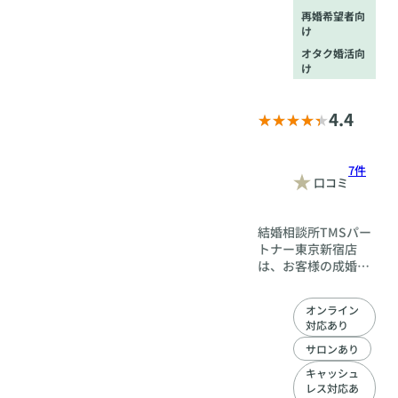
再婚希望者向
け
オタク婚活向
け
4.4
7件
口コミ
結婚相談所TMSパー
トナー東京新宿店
は、お客様の成婚を
第一に考え、入会か
ら婚約に至るまで、
オンライン
フルサポート。20代
対応あり
30代40代50代の方に
おすすめの結婚相談
サロンあり
所です。お客様を成
キャッシュ
婚まで導きます。
レス対応あ