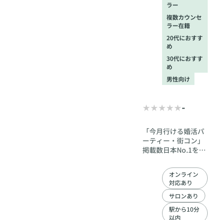
犬好きのお相手のご
ラー
紹介はもちろん、ワ
複数カウンセ
ンちゃんOKのデート
ラー在籍
スポットや結婚式場
20代におすす
のご提案まで！ ・
め
「初めての家族フォ
ト」をプレゼント 成
30代におすす
婚時には、新しいパ
め
ートナーと愛犬とで
男性向け
撮る記念写真を贈呈
します。 愛犬に寂し
い思いをさせない、
-
むしろ愛犬が幸せを
運んでくる婚活を始
「今月行ける婚活パ
めませんか？
ーティー・街コン」
掲載数日本No.1を誇
る日本最大級の婚活
情報サイト「オミカ
オンライン
レ」が運営 累計500
対応あり
万人以上の出会いを
作り出す
サロンあり
駅から10分
以内