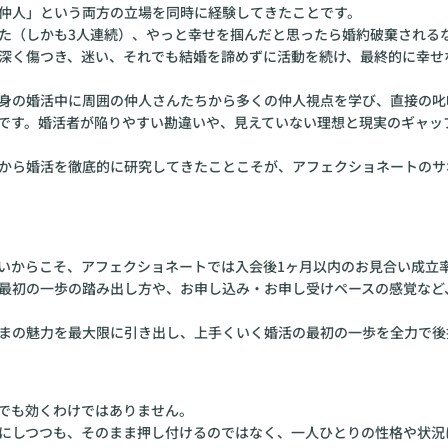
仲人」という両方の立場を同時に経験してきたことです。
た（しかも3人連続）、やっと幸せを掴んだと思ったら婚約破棄される
深く傷つき、迷い、それでも結婚を諦めずに活動を続け、最終的に幸せ
身の婚活中に周囲の仲人さんたちから多くの仲人視点を学び、直接の叱
です。婚活者が陥りやすい勘違いや、見えていない理想と現実のギャッ
から婚活を徹底的に研究してきたことこそが、アフェクショネートのサ
いからこそ、アフェクショネートでは入会後1ヶ月以内のお見合い成立率
最初の一歩の踏み出し方や、お申し込み・お申し受けペースの感覚など
まの魅力を最大限に引き出し、上手くいく婚活の最初の一歩を全力で後
でも効くわけではありません。
にしつつも、そのまま押し付けるのではなく、一人ひとりの性格や状況