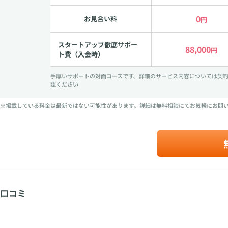
0
お見合い料
円
スタートアップ徹底サポー
88,000
円
ト費（入会時）
手厚いサポートの対面コースです。詳細のサービス内容については契
認ください
※掲載している料金は最新ではない可能性があります。詳細は無料相談にてお気軽にお問
口コミ