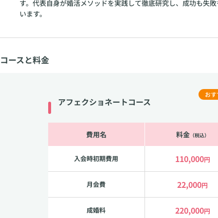
す。代表自身が婚活メソッドを実践して徹底研究し、成功も失敗
います。
コースと料金
おす
アフェクショネートコース
費用名
料金
（税込）
110,000
入会時初期費用
円
22,000
月会費
円
220,000
成婚料
円