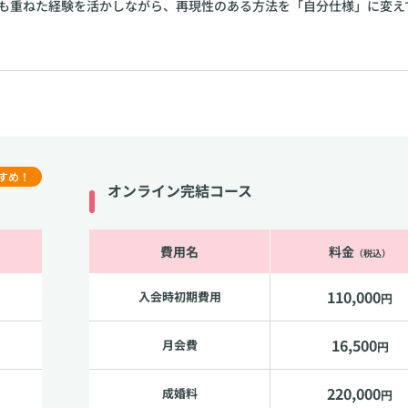
も重ねた経験を活かしながら、再現性のある方法を「自分仕様」に変え
すめ！
オンライン完結コース
費用名
料金
（税込）
110,000
入会時初期費用
円
16,500
月会費
円
220,000
成婚料
円