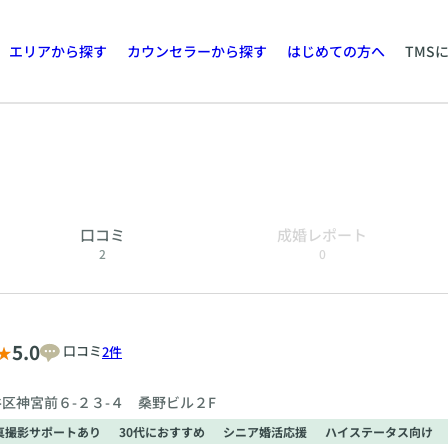
エリアから探す
カウンセラーから探す
はじめての方へ
TMS
口コミ
成婚レポート
2
0
5.0
口コミ
2件
区神宮前６-２３-４ 桑野ビル２F
真撮影サポートあり
30代におすすめ
シニア婚活応援
ハイステータス向け