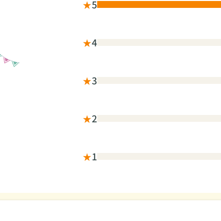
★
5
★
4
★
3
★
2
★
1