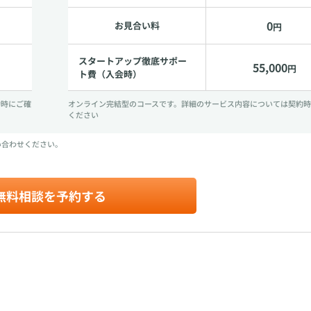
0
お見合い料
円
スタートアップ徹底サポー
55,000
円
ト費（入会時）
約時にご確
オンライン完結型のコースです。詳細のサービス内容については契約
ください
い合わせください。
無料相談を予約する