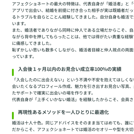
アフェクショネートの最大の特徴は、代表自身が「婚活者」と「
アプリで出会い、結婚を前提に付き合った相手が実は既婚者だっ
るトラブルを自らとことん経験してきました。自分自身も婚活で
います。
また、婚活者でありながら同時に仲人である立場だからこそ、自
ながら背中を押してもらったことは、他では得がたい貴重な経験
に痛感してきました。
恥ずかしい思いも数多くしながら、婚活者目線と仲人視点の両面
っています。
入会後１ヶ月以内のお見合い成立率100%の実績
「入会したのに出会えない」という不満や不安を抱えてほしくな
会いたくなるプロフィール作成、魅力を引き出すお見合い写真、
たサポートで確実に出会いの場を作ります。
代表自身が「上手くいかない婚活」を経験したからこそ、会員さ
再現性あるメソッドを一人ひとりに最適化
婚活は十人十色。同じアドバイスをそのまま当てはめても、誰に
だからこそ、アフェクショネートでは婚活のセオリーや型を大切