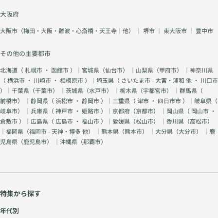
大阪府
大阪市（梅田・大阪・難波・心斎橋・天王寺｜他）
｜
堺市
｜
東大阪市
｜
豊中市
その他の主要都市
北海道（
札幌市
・
函館市
）｜宮城県（
仙台市
） ｜山梨県（
甲府市
） ｜神奈川県
（
横浜市
・
川崎市
・
相模原市
）｜埼玉県（
さいたま市 - 大宮・浦和 他
・
川口市
）｜千葉県（
千葉市
） ｜茨城県（
水戸市
） ｜栃木県（
宇都宮市
） ｜群馬県（
前橋市
） ｜静岡県（
浜松市
・
静岡市
）｜三重県（
津市
・
四日市市
）｜岐阜県（
岐阜市
） ｜兵庫県（
神戸市
・
姫路市
）｜京都府（
京都市
） ｜岡山県（
岡山市
・
倉敷市
）｜広島県（
広島市
・
福山市
）｜愛媛県（
松山市
） ｜香川県（
高松市
）
｜福岡県（
福岡市 - 天神・博多 他
） ｜熊本県（
熊本市
） ｜大分県（
大分市
） ｜鹿
児島県（
鹿児島市
） ｜沖縄県（
那覇市
）
特集から探す
年代別