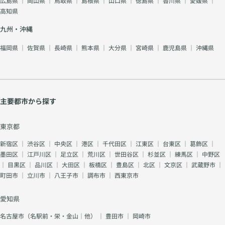
広島県
｜
岡山県
｜
鳥取県
｜
島根県
｜
山口県
｜
徳島県
｜
香川県
｜
愛媛県
｜
高知県
九州・沖縄
福岡県
｜
佐賀県
｜
長崎県
｜
熊本県
｜
大分県
｜
宮崎県
｜
鹿児島県
｜
沖縄県
主要都市から探す
東京都
新宿区
｜
渋谷区
｜
中央区
｜
港区
｜
千代田区
｜
江東区
｜
台東区
｜
葛飾区
｜
墨田区
｜
江戸川区
｜
足立区
｜
荒川区
｜
世田谷区
｜
杉並区
｜
練馬区
｜
中野区
｜
目黒区
｜
品川区
｜
大田区
｜
板橋区
｜
豊島区
｜
北区
｜
文京区
｜
武蔵野市
｜
町田市
｜
立川市
｜
八王子市
｜
調布市
｜
西東京市
愛知県
名古屋市（名駅前・栄・金山｜他）
｜
豊田市
｜
岡崎市