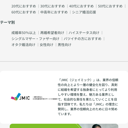
20代におすすめ
｜
30代におすすめ
｜
40代におすすめ
｜
50代におすすめ
｜
60代におすすめ
｜
中高年におすすめ
｜
シニア婚活応援
テーマ別
成婚率50％以上
｜
再婚希望者向け
｜
ハイステータス向け
｜
シングルマザー・ファザー向け
｜
バツイチの方におすすめ
｜
オタク婚活向け
｜
女性向け
｜
男性向け
「JMIC（ジェイミック）」は、業界の信頼
性の向上とより一層の健全化を図り、真剣
に結婚を希望する独身者にとってより利用
しやすい環境を整え、魅力ある業界とし
て、社会的な責任を果たしていくことを目
指す団体です。私たちは「JMIC」の理念に
賛同し、業界の信頼向上のために日々努め
ています。