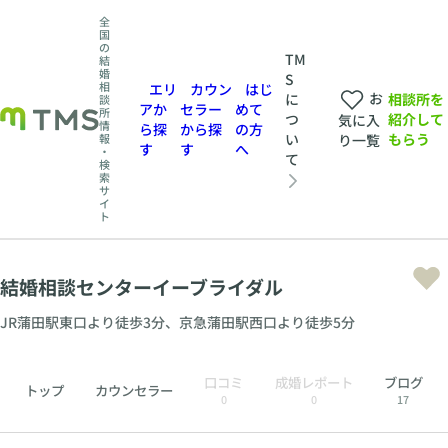
全
国
の
TM
結
婚
S
相
エリ
カウン
はじ
お
相談所を
に
談
アか
セラー
めて
所
紹介して
つ
気に入
情
ら探
から探
の方
もらう
い
報
り一覧
す
す
へ
・
て
検
索
サ
イ
ト
結婚相談センターイーブライダル
JR蒲田駅東口より徒歩3分、京急蒲田駅西口より徒歩5分
口コミ
成婚レポート
ブログ
トップ
カウンセラー
0
0
17