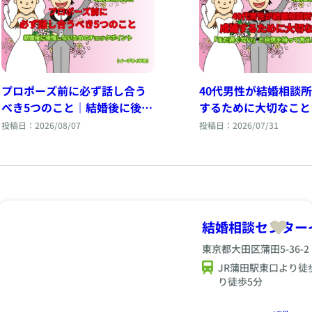
プロポーズ前に必ず話し合う
40代男性が結婚相談
べき5つのこと｜結婚後に後悔
するために大切なこと
しないためのチェックポイン
だ遅くない」と自信を
投稿日：2026/08/07
投稿日：2026/07/31
ト
言える理由とは
結婚相談センター
東京都大田区蒲田5-36-
JR蒲田駅東口より徒
り徒歩5分